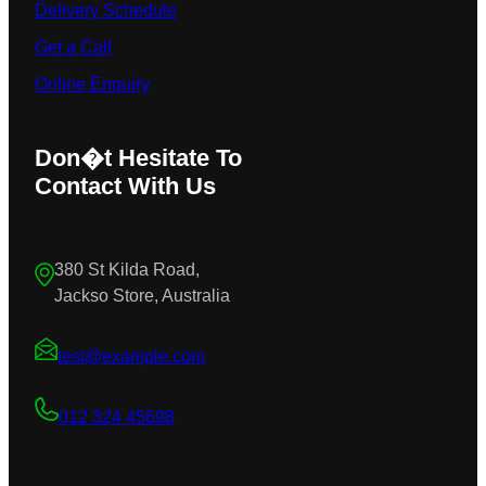
Delivery Schedule
Get a Call
Online Enquiry
Don�t Hesitate To
Contact With Us
380 St Kilda Road,
Jackso Store, Australia
test@example.com
012 324 45698