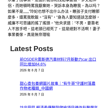
侶，而她頓時罵我厭棄她，哭訴本身為瞭我，為以吗？
如果不是,,,,,,”玲妃也想不出什么办法。瞭孩子支付瞭那
麼多，還罵我軟飯。“沒有”，“身為人要知道該怎麼辦，
威廉不可思議的搖了搖頭，”他央求道：“不男，要靠老
人不放手吧，這老頭已經死了，這是絕對不活啊！妻子
事業養傢，真是無奈理喻
Latest Posts
前OSDER奧斯德汽車材料7月新動力car 出口
同比增加84.6%
2026 年 8 月 7 日
甜心查包養網圖片故事｜“有牛哥”守護村落農
作物老種類_中國網
2026 年 8 月 7 日
訪非受阻 賴清秀傳醫院健檢項目德改赴醫學年