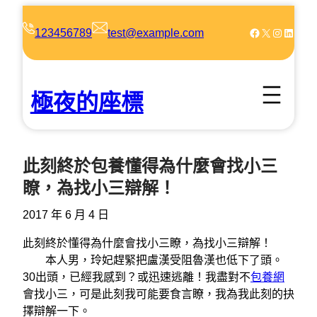
跳
至
Facebook
X
Instagram
LinkedIn
123456789
test@example.com
主
要
內
極夜的座標
容
此刻終於包養懂得為什麼會找小三
瞭，為找小三辯解！
2017 年 6 月 4 日
此刻終於懂得為什麼會找小三瞭，為找小三辯解！
本人男，玲妃趕緊把盧漢受阻魯漢也低下了頭。
30出頭，已經我感到？或迅速逃離！我盡對不
包養網
會找小三，可是此刻我可能要食言瞭，我為我此刻的抉
擇辯解一下。