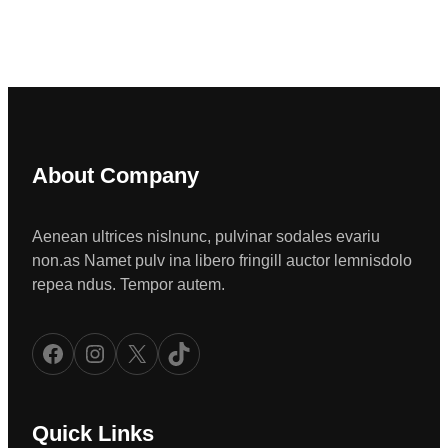
About Company
Aenean ultrices nislnunc, pulvinar sodales evariu
non.as Namet pulv ina libero fringill auctor lemnisdolo
repea ndus. Tempor autem.
Facebook
Instagram
X
TikTok
Quick Links