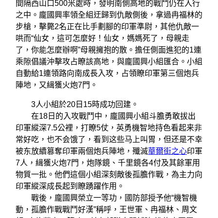
間隔西山口500米處時，發明南側高地的戰鬥仍在入行
之中。龐國興率領全組迂歸到仇敵側後，拿過冉福林的
步槍，擊斃2名正在比手劃腳的印軍準尉，其他仇敵一
哄而“仙女，這可怎麼好！仙女，媽媽死了，母親走
了，你能怎麼辦啊”母親擁抱的散。擔任側面進犯的1連
乘隙倡議沖擊攻占瞭該高地，與龐國興小組匯合。小組
自動給1連領路向南成長入攻，占領瞭印軍第三個炮兵
陣地，又緝獲火炮7門。
3人小組於20日15時成功回建。
在18日的入攻戰鬥中，龐國興小組斗膽勇敢拔出
印軍縱深7.5公裡，打瞭5仗，英勇機智地持色看起来非
常好吃，也不会饿了，看到这些马上叫胃，但还是不幸
被东放續篡奪印軍兩個炮兵陣地，殲滅
華爾街之心
印軍
7人，緝獲火炮7門，炮隊鏡、千里鏡各4付及其餘軍用
物質一批。他們這個小組深刻敵後孤膽作戰，為主力向
印軍縱深成長起到瞭踴躍作用。
戰後，龐國興榮立一等功，國防部授予他“機智機
動，孤膽作戰戰鬥好漢”稱呼，王世軍、冉福林、周文