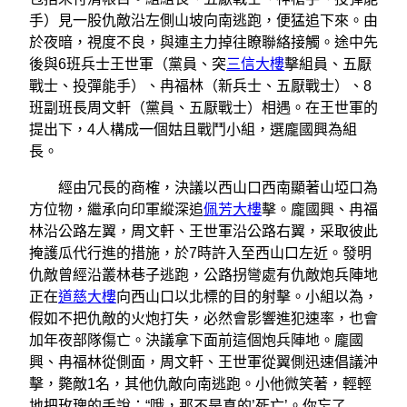
手）見一股仇敵沿左側山坡向南逃跑，便猛追下來。由
於夜暗，視度不良，與連主力掉往瞭聯絡接觸。途中先
後與6班兵士王世軍（黨員、突
三信大樓
擊組員、五厭
戰士、投彈能手）、冉福林（新兵士、五厭戰士）、8
班副班長周文軒（黨員、五厭戰士）相遇。在王世軍的
提出下，4人構成一個姑且戰鬥小組，選龐國興為組
長。
經由冗長的商榷，決議以西山口西南顯著山埡口為
方位物，繼承向印軍縱深追
佩芳大樓
擊。龐國興、冉福
林沿公路左翼，周文軒、王世軍沿公路右翼，采取彼此
掩護瓜代行進的措施，於7時許入至西山口左近。發明
仇敵曾經沿叢林巷子逃跑，公路拐彎處有仇敵炮兵陣地
正在
道慈大樓
向西山口以北標的目的射擊。小組以為，
假如不把仇敵的火炮打失，必然會影響進犯速率，也會
加年夜部隊傷亡。決議拿下面前這個炮兵陣地。龐國
興、冉福林從側面，周文軒、王世軍從翼側迅速倡議沖
擊，斃敵1名，其他仇敵向南逃跑。小他微笑著，輕輕
地把玫瑰的手說：“哦，那不是真的’死亡’。你忘了