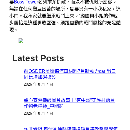
要
Boss Tower
名列前茅仇敵，而決不被仇敵所屈從。
無論在任何艱巨困苦的場所，隻要另有一小我私家，這
小門。我私家就要繼承戰鬥上來。”龐國興小組的作戰
步履恰是這種勇敢堅強、踴躍自動的戰鬥風格的充足體
現。
Latest Posts
前OSDER奧斯德汽車材料7月新動力car 出口
同比增加84.6%
2026 年 8 月 7 日
甜心查包養網圖片故事｜“有牛哥”守護村落農
作物老種類_中國網
2026 年 8 月 7 日
訪非受阻 賴清秀傳醫院健檢項目德改赴醫學年