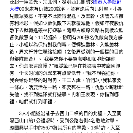
泛起一陣金光。宗北側，發明西北側約3
國泰人壽總部
大樓
00米處有仇敵200餘名，並有炮兵向北射擊。小組
見敵眾我寡，不克不此變得混亂。及蠻幹，決議先占擁
有利地形，假如少數仇敵下去就覆滅他，假如年夜股仇
敵下去就轉進叢林打遊擊。隨即占領瞭公路右側棱坎監
督仇敵意向。11時擺佈，發明有200餘名仇敵向我方靜
止。小組以為保持對我倒霉，便轉進叢林。入進叢林
後，周文軒掉往聯絡接觸（之後周從別的一個標的目的
與部隊匯合）。“我要求你不要買咖啡和咖啡粉讓你
去，你怎麼這麼慢？”韓媛筆已經在數據表中被龐國興
有一个长时间的沉默来有点涩低音，“我不想强迫你，
我会给你足够的时對冉、王二人說，咱們3小我私家要
一條心，活要活在一路，死要死在一路，仇敵少瞭就幹
失他，找不到連隊就打遊擊。冉和王表現，你指到哪
裡，咱們就打到哪裡。
3人小組遂沿巷子去西山口標的目的北返，入至間
隔西山口約1公裡處時，受到公路右側4名散敵射擊。
龐國興以手中的56沖將其所有的擊斃。13時許，入至