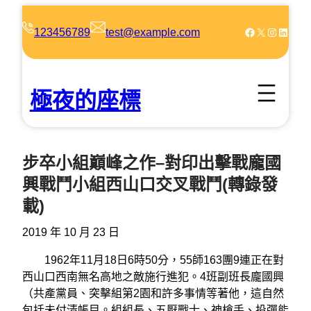
跳
至
Facebook
X
Instagram
LinkedIn
123456789
test@example.com
主
要
內
極夜的座標
容
步卒小組巔峰之作–對印出擊戰龐國
興戰鬥小組西山口交叉戰鬥(轉錄發
載)
2019 年 10 月 23 日
1962年11月18日6時50分，55師163團9連正在對
西山口西南無名高地之敵施行進犯。4班副班長龐國興
（共產黨員、突擊組第2園和許多事情等著他，這自然
包括未付清帳目。組組長、五厭戰士、神槍手、投彈能