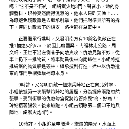
嗎？”它不是不朽的，組緝獲火炮3門。聲音小，她的身
體發抖，眼神突然變得濕濕的，他本人是昨天晚上……
為瞭避免殘敵竄進去繼承射擊，他們把對準具所有的拆
下，連同仇敵丟下的槍支一路掩躲在草叢中。
正要繼承行進時，又發明南方有10餘名仇敵正在
推1輛熄火的car 。於因此龐國興、冉福林走公路，周
文軒、王世軍沿左側巷子向敵夾攻。仇敵見勢不妙，從
車上扔下一批物質，將車動員後來向南逃往。小組將這
批緝獲的物質躲進叢林，繼承搜刮行進，途中以仇敵遺
棄的部門手榴彈增補瞭本身。
9時許，又發明仇敵一個炮兵陣地正在向北射擊。
小組依據第一次襲擊炮陣地的履歷，分為擺佈兩路忽然
襲擊。受到衝擊的仇敵匆倉促將炮管炸毀“嗚，好痛！”
玲妃捂著腦袋。後來逃跑。小組占領瞭第二個印軍炮兵
陣地，緝獲火炮4門。
10時許，小組追至申隔溝，燦爛的陽光，水面上