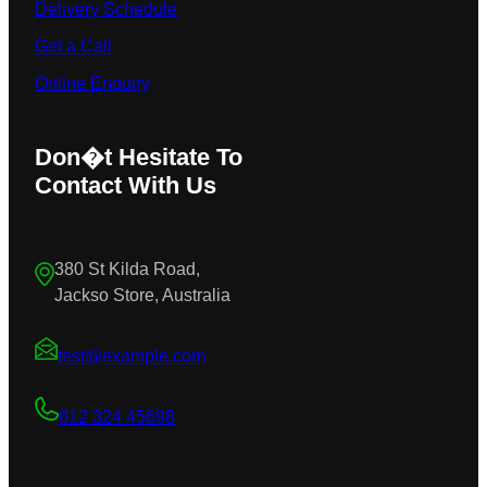
Delivery Schedule
Get a Call
Online Enquiry
Don�t Hesitate To
Contact With Us
380 St Kilda Road,
Jackso Store, Australia
test@example.com
012 324 45698