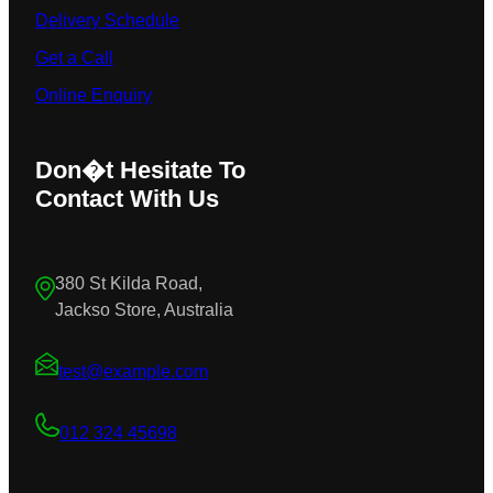
Delivery Schedule
Get a Call
Online Enquiry
Don�t Hesitate To
Contact With Us
380 St Kilda Road,
Jackso Store, Australia
test@example.com
012 324 45698