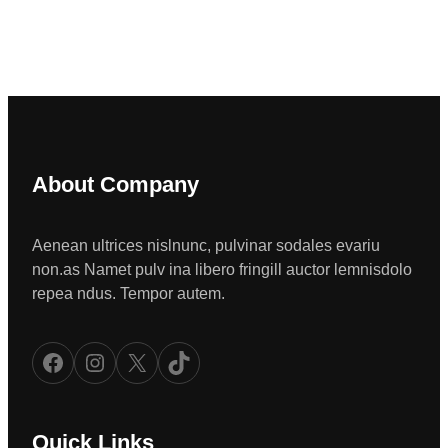
About Company
Aenean ultrices nislnunc, pulvinar sodales evariu
non.as Namet pulv ina libero fringill auctor lemnisdolo
repea ndus. Tempor autem.
Facebook
Instagram
X
TikTok
Quick Links