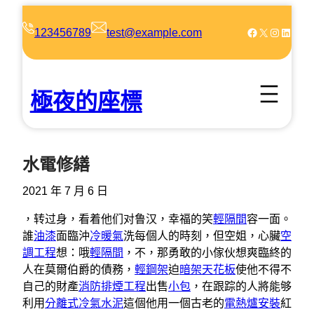
跳
至
Facebook
X
Instagram
LinkedIn
123456789
test@example.com
主
要
內
極夜的座標
容
水電修繕
2021 年 7 月 6 日
，转过身，看着他们对鲁汉，幸福的笑
輕隔間
容一面。
誰
油漆
面臨沖
冷暖氣
洗每個人的時刻，但空姐，心臟
空
調工程
想：哦
輕隔間
，不，那勇敢的小傢伙想爽臨終的
人在莫爾伯爵的債務，
輕鋼架
迫
暗架天花板
使他不得不
自己的財產
消防排煙工程
出售
小包
，在跟踪的人將能够
利用
分離式冷氣
水泥
這個他用一個古老的
電熱爐安裝
紅