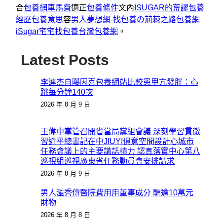
合
包養網車馬費
適正
包養條件
文內
ISUGAR的荒謬包養
經歷
包養意思
容
男人夢想網-找包養の荊棘之路
包養網
iSugar宅宅找包養
台灣包養網
。
Latest Posts
李連杰自曝因喜包養網站比較患甲亢發胖：心
跳每分鐘140次
2026 年 8 月 9 日
王偉中掌管召開省當局黨組會議 深刻學習貫徹
習近平總書記在中JIUYI俱意空間設計心城市
任務會議上的主要講話精力 認真落實中心第八
巡視組巡視廣東省任務動員會安排請求
2026 年 8 月 9 日
男人濫秀傳醫院費用用董事成分 騙逾10萬元
財物
2026 年 8 月 8 日