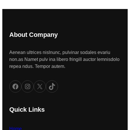
About Company
Aenean ultrices nislnunc, pulvinar sodales evariu
non.as Namet pulv ina libero fringill auctor lemnisdolo
repea ndus. Tempor autem.
Facebook
Instagram
X
TikTok
Quick Links
Home