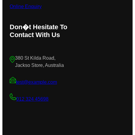
Online Enquiry
Don�t Hesitate To
Contact With Us
380 St Kilda Road,
Jackso Store, Australia
test@example.com
012 324 45698