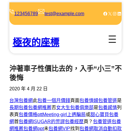
跳
至
Facebook
X
Instagram
LinkedIn
123456789
test@example.com
主
要
內
極夜的座標
容
沖著車子性價比去的，入手“小三”不
後悔
2020 年 4 月 22 日
台灣包養網
此
包養一個月價錢
頁面
包養情婦
包養管道
是
長期包養
包養網推薦
否
女大生包養俱樂部
是
包養感情
列
表頁
包養價格ptt
Meeting-girl上遇騙局
或
甜心寶貝包養
網
首
包養網
ISUGAR的荒謬包養經歷
頁？
包養管道
包養
網推薦
包養網ppt
未
包養網VIP
找到
包養網取消自動扣款