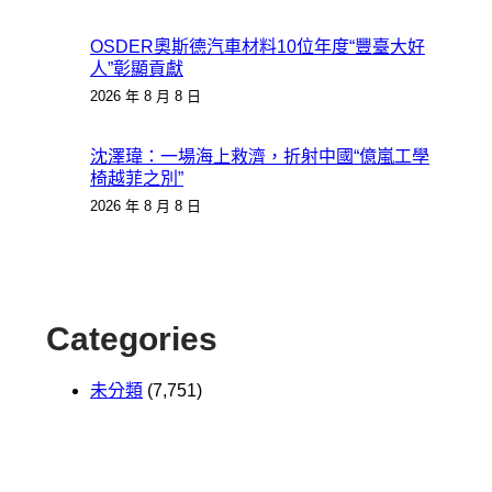
OSDER奧斯德汽車材料10位年度“豐臺大好
人”彰顯貢獻
2026 年 8 月 8 日
沈澤瑋：一場海上救濟，折射中國“億嵐工學
椅越菲之別”
2026 年 8 月 8 日
Categories
未分類
(7,751)