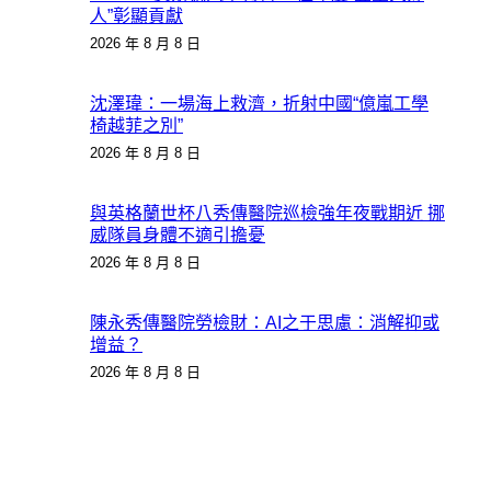
人”彰顯貢獻
2026 年 8 月 8 日
沈澤瑋：一場海上救濟，折射中國“億嵐工學
椅越菲之別”
2026 年 8 月 8 日
與英格蘭世杯八秀傳醫院巡檢強年夜戰期近 挪
威隊員身體不適引擔憂
2026 年 8 月 8 日
陳永秀傳醫院勞檢財：AI之于思慮：消解抑或
增益？
2026 年 8 月 8 日