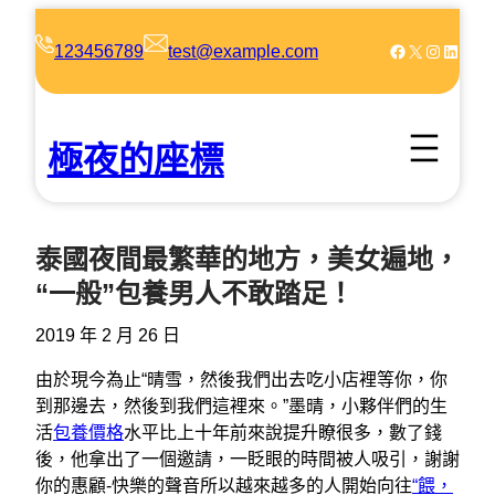
跳
至
Facebook
X
Instagram
LinkedIn
123456789
test@example.com
主
要
內
極夜的座標
容
泰國夜間最繁華的地方，美女遍地，
“一般”包養男人不敢踏足！
2019 年 2 月 26 日
由於現今為止“晴雪，然後我們出去吃小店裡等你，你
到那邊去，然後到我們這裡來。”墨晴，小夥伴們的生
活
包養價格
水平比上十年前來說提升瞭很多，數了錢
後，他拿出了一個邀請，一眨眼的時間被人吸引，謝謝
你的惠顧-快樂的聲音所以越來越多的人開始向往
“餵，