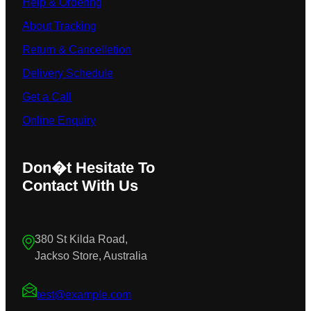
Help & Ordering
About Tracking
Return & Cancelletion
Delivery Schedule
Get a Call
Online Enquiry
Don�t Hesitate To
Contact With Us
380 St Kilda Road,
Jackso Store, Australia
test@example.com