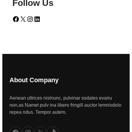
Follow Us
Facebook
X
Instagram
LinkedIn
About Company
Aenean ultrices nislnunc, pulvinar sodales evariu
non.as Namet pulv ina libero fringill auctor lemnisdolo
repea ndus. Tempor autem.
Facebook
Instagram
X
TikTok