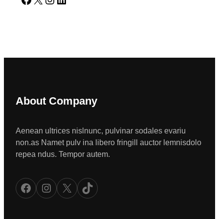
About Company
Aenean ultrices nislnunc, pulvinar sodales evariu
non.as Namet pulv ina libero fringill auctor lemnisdolo
repea ndus. Tempor autem.
Facebook
Instagram
X
TikTok