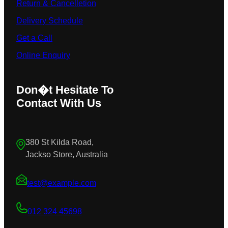
Return & Cancelletion
Delivery Schedule
Get a Call
Online Enquiry
Don�t Hesitate To
Contact With Us
380 St Kilda Road,
Jackso Store, Australia
test@example.com
012 324 45698