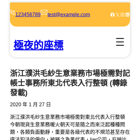
跳
至
Facebook
X
Instagram
LinkedIn
123456789
test@example.com
主
要
內
極夜的座標
容
浙江濮洪毛紗生意業務市場極需對記
帳士事務所東北代表入行整頓 (轉錄
發載)
2020 年 1 月 27 日
浙江濮洪毛紗生意業務市場極需對東北代表入行整頓
今朝現貨生意業務暖火朝天可是隨之而來泛起種種問
題，各類負面動靜，重要是各級代表的不規范甚至存在
違法犯法的偏向，被稱之為黑代表，lier公司，反映比