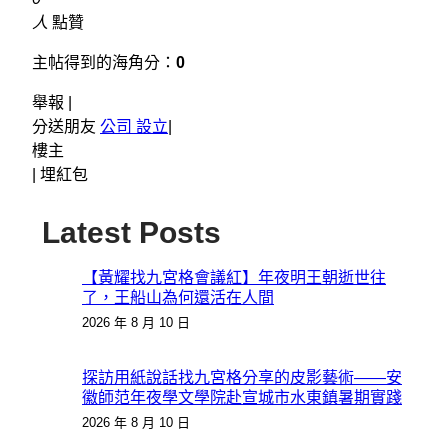
人
點贊
主帖得到的海角分：
0
舉報 |
分送朋友
公司 設立
|
樓主
|
埋紅包
Latest Posts
【黃耀找九宮格會議紅】年夜明王朝逝世往
了，王船山為何還活在人間
2026 年 8 月 10 日
探訪用紙說話找九宮格分享的皮影藝術——安
徽師范年夜學文學院赴宣城市水東鎮暑期實踐
2026 年 8 月 10 日