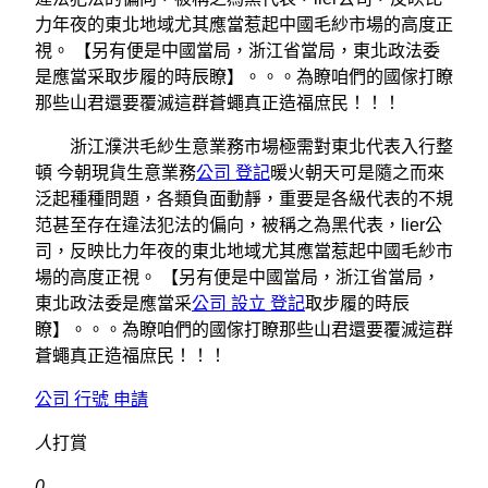
力年夜的東北地域尤其應當惹起中國毛紗市場的高度正
視。 【另有便是中國當局，浙江省當局，東北政法委
是應當采取步履的時辰瞭】。。。為瞭咱們的國傢打瞭
那些山君還要覆滅這群蒼蠅真正造福庶民！！！
浙江濮洪毛紗生意業務市場極需對東北代表入行整
頓 今朝現貨生意業務
公司 登記
暖火朝天可是隨之而來
泛起種種問題，各類負面動靜，重要是各級代表的不規
范甚至存在違法犯法的偏向，被稱之為黑代表，lier公
司，反映比力年夜的東北地域尤其應當惹起中國毛紗市
場的高度正視。 【另有便是中國當局，浙江省當局，
東北政法委是應當采
公司 設立 登記
取步履的時辰
瞭】。。。為瞭咱們的國傢打瞭那些山君還要覆滅這群
蒼蠅真正造福庶民！！！
公司 行號 申請
人
打賞
0