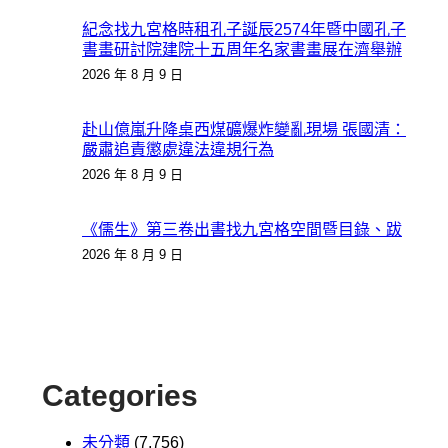
紀念找九宮格時租孔子誕辰2574年暨中國孔子
書畫研討院建院十五周年名家書畫展在濟舉辦
2026 年 8 月 9 日
赴山億嵐升降桌西煤礦爆炸變亂現場 張國清：
嚴肅追責懲處違法違規行為
2026 年 8 月 9 日
《儒生》第三卷出書找九宮格空間暨目錄、跋
2026 年 8 月 9 日
Categories
未分類
(7,756)