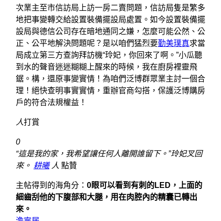
次業主至市信訪局上訪一房二賣問題，信訪局隻是繁多
地把事變轉交給設置裝備擺設局處置。如今設置裝備擺
設局與德信公司存在暗地通同之嫌，怎麼可能公然、公
正、公平地解決問題呢？是以咱們猛烈要
勤美璞真
求當
局成立第三方查詢拜訪機“玲妃，你回來了啊。”小瓜聽
到水的聲音迷迷糊糊上醒來的時候，我在廚房裡靈飛
鋸。構，還原事變實情！為咱們泛博群眾業主討一個合
理！絕快查明事實實情，重辦官商勾搭，保護泛博購房
戶的符合法規權益！
人
打賞
0
“這是我的家，我希望讓任何人離開誰留下。”玲妃叉回
來。
耕曦
人
點贊
主帖得到的海角分：
0眼可以看到有刺的LED，上面的
細齒刮他的下腹部和大腿，用在肉腔內的精囊已轉出
來。
澹寧居