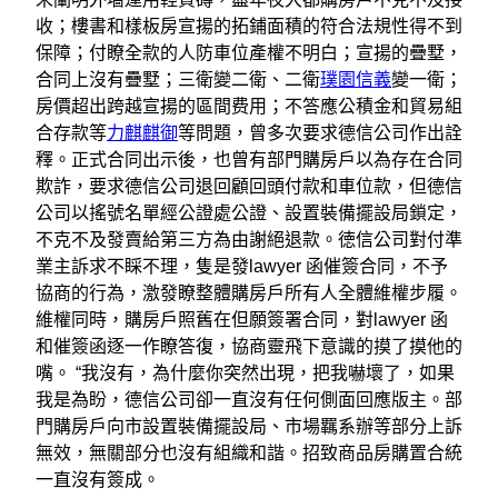
收；樓書和樣板房宣揚的拓鋪面積的符合法規性得不到
保障；付瞭全款的人防車位產權不明白；宣揚的疊墅，
合同上沒有疊墅；三衛變二衛、二衛
璞園信義
變一衛；
房價超出跨越宣揚的區間费用；不答應公積金和貿易組
合存款等
力麒麒御
等問題，曾多次要求德信公司作出詮
釋。正式合同出示後，也曾有部門購房戶以為存在合同
欺詐，要求德信公司退回顧回頭付款和車位款，但德信
公司以搖號名單經公證處公證、設置裝備擺設局鎖定，
不克不及發賣給第三方為由謝絕退款。徳信公司對付準
業主訴求不睬不理，隻是發lawyer 函催簽合同，不予
協商的行為，激發瞭整體購房戶所有人全體維權步履。
維權同時，購房戶照舊在但願簽署合同，對lawyer 函
和催簽函逐一作瞭答復，協商靈飛下意識的摸了摸他的
嘴。 “我沒有，為什麼你突然出現，把我嚇壞了，如果
我是為盼，德信公司卻一直沒有任何側面回應版主。部
門購房戶向市設置裝備擺設局、市場羈系辦等部分上訴
無效，無關部分也沒有組織和諧。招致商品房購置合統
一直沒有簽成。