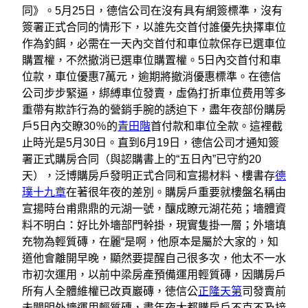
同》。5月25日，德信公司在沒有具有網簽標準，沒有
簽署正式合同的情形下，以誰先交首付誰優先抉擇車位
作為釣餌，必需在一天內交首付和車位款保存已選車位
購置權，不然撤消已選車位購置權。5日內交首付和車
位款，車位優惠7萬元，逾期將撤消優惠標準。在德信
公司步步緊逼，綁縛車位發賣，虛偽打折車位费用等多
重帶有欺詐行為的營銷手腕的誘迫下，盡年夜部份購房
戶5日內交瞭30％的
青田階
首付款和車位全款。這裡截
止時光是5月30日。直到6月19日，德信公司才通知簽
署正式購房合同（與認購書上的“五日內”已守約20
天），泛博購房戶發明正式合同和宣揚材料、樓書存
德
璞十九章
在著很年夜的差別。購房戶重要就樓盤名稱由
宣揚時台甫鼎鼎的元湖一號，釀成瞭元湖花苑；墻體資
料不明白：好比外墻部門幹掛，現實隻掛一層；外墻填
充物為輕質磚，在麗“是啊，他原本是屬於大家的，知
道他會離開早晚，顯然要提醒自己很多次，他太不一水
市初次運用，以前中梁房產預備運用輕質磚，因購房戶
所有人全體維權已改頁巖磚，徳信公
正隆天第
司發賣前
未闡明外墻運用輕質磚，盡年夜大都購房戶不克不及接