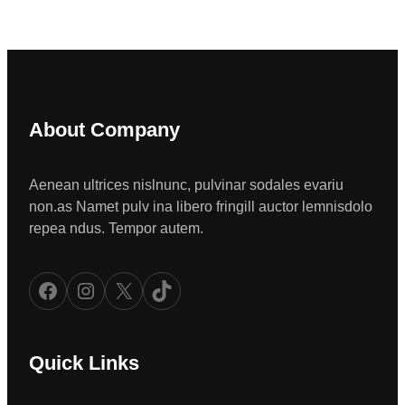
About Company
Aenean ultrices nislnunc, pulvinar sodales evariu
non.as Namet pulv ina libero fringill auctor lemnisdolo
repea ndus. Tempor autem.
Facebook
Instagram
X
TikTok
Quick Links