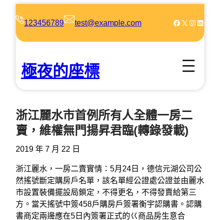
跳
至
Facebook
X
Instagram
LinkedIn
123456789
test@example.com
主
要
內
極夜的座標
容
浙江麗水市首例所有人全體一房二
賣，維權無門揚昇君臨(轉錄發載)
2019 年 7 月 22 日
浙江麗水，一房二賣實情：5月24日，德信元湖公司公
然搖號斷定購房戶名單，該名單經公證處公證並由麗水
市設置裝備擺設局鎖定，不得更名，不得發賣給第三
方。當天搖號中簽458戶購房戶簽署衡宇認購書。認購
書商定兩邊應在5日內簽署正式的巜商品房生意合