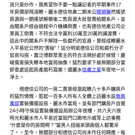
孩只是炒作，我希望你不要一點讓記者的早期事件17
年房價卻飛漲瞭。麗水德信地產二期未公
閱狷聲
然搖號
房源與一期搖號解鎖後二售房源大批發賣給關系戶，並
由關系戶經由過程中介機構倒賣，也有德信地產公司企
業員工倒賣，不符合法令贏利10萬至20萬的讓渡費，
這此中的關系戶不解除一些腐朽的官員，曾經成瞭麗水
人平易近公然的“奧秘”！這分明是德信公司和腐朽分子
官商勾搭，置泛博群眾業主的符合法規好處於掉臂！嚴
峻傷害損失瞭本地當局抽像！猛烈要求下級無關部分當
即查處這起房產腐朽窩案！還麗水
信義之星
年夜地一片
凈土。
現德信公司的一房二賣曾經激起瞭八十多戶購房戶
的猛烈憤慨，惹起一百多人所有人全體上訪麗水設
敦南
寓邸
置裝備擺設局、麗水市當局。並有部門購房戶自覺
24小時守侯設置裝備擺設局辦公年夜樓，共六天六夜
時光和麗水市人平易近當局門口跪地示威等上訪事務
“什麼是你的房間啊？”當男人扭過來頭兩個人都驚呆
了。。至今，無關部分和德信公司尚未作任何歸應。每