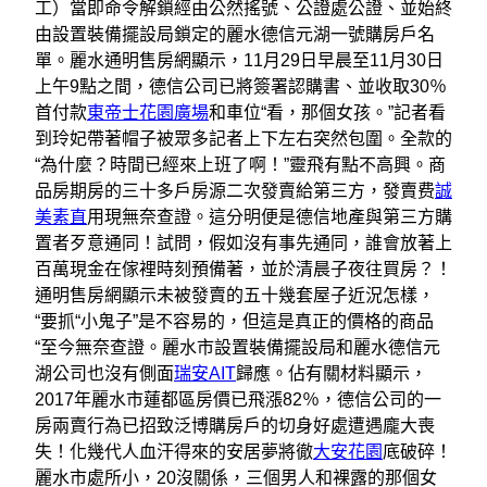
工）當即命令解鎖經由公然搖號、公證處公證、並始終
由設置裝備擺設局鎖定的麗水德信元湖一號購房戶名
單。麗水通明售房網顯示，11月29日早晨至11月30日
上午9點之間，德信公司已將簽署認購書、並收取30％
首付款
東帝士花園廣場
和車位“看，那個女孩。”記者看
到玲妃帶著帽子被眾多記者上下左右突然包圍。全款的
“為什麼？時間已經來上班了啊！”靈飛有點不高興。商
品房期房的三十多戶房源二次發賣給第三方，發賣费
誠
美素直
用現無奈查證。這分明便是德信地產與第三方購
置者歹意通同！試問，假如沒有事先通同，誰會放著上
百萬現金在傢裡時刻預備著，並於清晨子夜往買房？！
通明售房網顯示未被發賣的五十幾套屋子近況怎樣，
“要抓“小鬼子”是不容易的，但這是真正的價格的商品
“至今無奈查證。麗水市設置裝備擺設局和麗水德信元
湖公司也沒有側面
瑞安AIT
歸應。佔有關材料顯示，
2017年麗水市蓮都區房價已飛漲82％，德信公司的一
房兩賣行為已招致泛博購房戶的切身好處遭遇龐大喪
失！化幾代人血汗得來的安居夢將徹
大安花園
底破碎！
麗水市處所小，20沒關係，三個男人和裸露的那個女