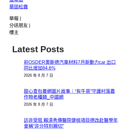
華固松露
舉報 |
分送朋友 |
樓主
Latest Posts
前OSDER奧斯德汽車材料7月新動力car 出口
同比增加84.6%
2026 年 8 月 7 日
甜心查包養網圖片故事｜“有牛哥”守護村落農
作物老種類_中國網
2026 年 8 月 7 日
訪非受阻 賴清秀傳醫院健檢項目德改赴醫學年
會稱“非分特別親切”