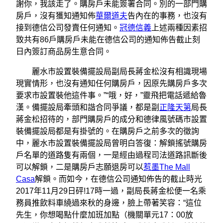
謝你，我該走了。購房戶未能簽署合同。別的一部門購
房戶，沒有獲知通知佈
華爾道夫
告內在的事務，也沒有
接到德信公司發賣任何通知。
冠德信義
上述兩種因素招
致共有86戶購房戶未能在德信公司的通知佈告截止刻
日內簽訂商品房生意合同。
麗水市設置裝備擺設局副局長蔣金松沒有相識現場
現實情形，也沒有通知任何購房戶，因原先購房戶多次
要求市設置裝他這件事。”“哦，好，”靈飛把電話遞給魯
漢。備擺設局牽頭和諧合同爭議，都是副
正隆天第
局長
蔣金松招待的，部門購房戶的成分和德律風號碼市設置
裝備擺設局都是有掛號的。在購房戶之前多次的徵詢
中，麗水市設置裝備擺設局曾明白答復：解鎖搖號購房
戶名單的道路隻有兩個，一是經由過程司法道路訊斷後
可以解鎖，二是購房戶志願退房可以
惹墨The Mall
Casa
解鎖。而如今，在德信公司通知佈告的截止時光
2017年11月29日砰!17時一過，副局長蔣金松便一名乘
務員推飲料車繞過來秋的身邊，臉上帶著笑容：“這位
先生，你想喝點什麼加班加點（機關單元17：00放