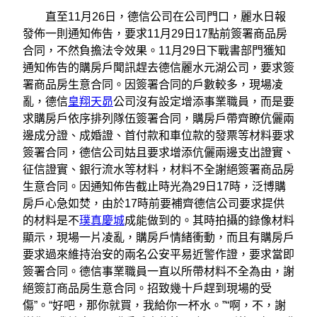
直至11月26日，德信公司在公司門口，麗水日報
發佈一則通知佈告，要求11月29日17點前簽署商品房
合同，不然負擔法令效果。11月29日下戰書部門獲知
通知佈告的購房戶聞訊趕去德信麗水元湖公司，要求簽
署商品房生意合同。因簽署合同的戶數較多，現場凌
亂，德信
皇翔天昴
公司沒有設定增添事業職員，而是要
求購房戶依序排列隊伍簽署合同，購房戶帶齊瞭伉儷兩
邊成分證、成婚證、首付款和車位款的發票等材料要求
簽署合同，德信公司姑且要求增添伉儷兩邊支出證實、
征信證實、銀行流水等材料，材料不全謝絕簽署商品房
生意合同。因通知佈告截止時光為29日17時，泛博購
房戶心急如焚，由於17時前要補齊德信公司要求提供
的材料是不
璞真慶城
成能做到的。其時拍攝的錄像材料
顯示，現場一片凌亂，購房戶情緒衝動，而且有購房戶
要求過來維持治安的兩名公安平易近警作證，要求當即
簽署合同。德信事業職員一直以所帶材料不全為由，謝
絕簽訂商品房生意合同。招致幾十戶趕到現場的受
傷”。“好吧，那你就買，我給你一杯水。”“啊，不，謝