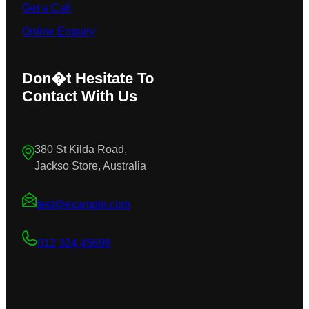
Get a Call
Online Enquiry
Don�t Hesitate To
Contact With Us
380 St Kilda Road,
Jackso Store, Australia
test@example.com
012 324 45698