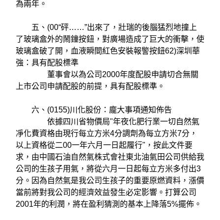
為兩年。
五、(00“砰……”出來了，壯瑞的後腦猛烈地撞上
了玻璃盒外的鬧鐘按鈕，對廣場造成了巨大的衝擊，使
玻璃盒破了開，血液瞬間紅色安裝報警按鈕62)深圳華
強：具有配股標準
董事會以為公司2000年度配股申請切合無關
上市公司申請配股的前提，具有配股標準。
六、(0155)川化股份：龐大事項通知佈告
依據四川省物價局"年夜化肥行業一切自然氣
凈化費資格由現行每立方米4分調劑為每立方米7分，
以上資格從二00一年六月一日起履行"，按此文件要
求，由中國石油自然氣株式會社東北油氣田公司供給我
公司的生孩子用氣，將從六月一日起每立方米多付出3
分。因為自然氣是我公司生孩子的重要原燃資料，漲價
當前將對我公司的經濟效益發生必定影響。打算公司
2001年的利潤，將在盈利猜測的基本上降落5%擺佈。