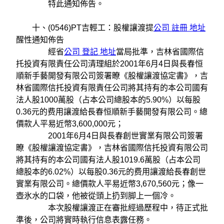
特此通知佈告。
十、(0546)PT吉輕工：股權讓渡提
公司 註冊 地址
醒性通知佈告
經省
公司 登記 地址
當局批準，吉林省國際信
托投資有限責任公司清理組於2001年6月4日與長春恒
順新手藝開發有限公司簽署瞭《股權讓渡協定書》，吉
林省國際信托投資有限責任公司將其持有的本公司國有
法人股1000萬股（占本公司總股本的5.90%）以每股
0.36元的费用讓渡給長春恒順新手藝開發有限公司。總
價款人平易近幣3,600,000元；
2001年6月4日與長春創世實業有限公司簽署
瞭《股權讓渡協定書》，吉林省國際信托投資有限公司
將其持有的本公司國有法人股1019.6萬股（占本公司
總股本的6.02%）以每股0.36元的费用讓渡給長春創世
實業有限公司。總價款人平易近幣3,670,560元；像一
壺氷水的口袋，他被從頭上扔到脚上一個冷。
本次股權讓渡正在審批經過歷程中，待正式批
準後，公司將實時執行信息表露任務。