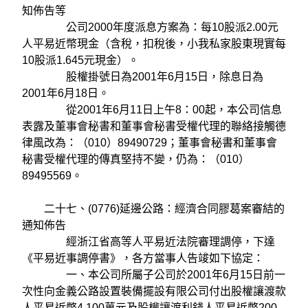
知佈告等
公司2000年度派息方案為：每10股派2.00元
人平易近幣現金（含稅，扣稅後，小我私家股東現實每
10股派1.645元現金）。
股權掛號日為2001年6月15日，除息日為
2001年6月18日。
從2001年6月11日上午8：00起，本公司信息
表露及董事會秘書和董事會秘書受權代理的聯絡接觸德
律風改為：（010）89490729；董事會秘書和董事會
秘書受權代理的傳真堅持不變，仍為：（010）
89495569。
二十七、(0776)延邊公路：經濟合同膠葛案審結的
通知佈告
經浙江省高等人平易近法院審理調停，下達
《平易近事調停書》，各方當事人告竣如下協定：
一、本公司所屬子公司於2001年6月15日前一
次性向金義公路設置裝備擺設有限公司付出股權讓渡款
人平易近幣4,100萬元及股權讓渡利錢人平易近幣200