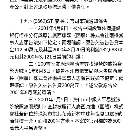
產公司對上述還款負擔連帶了債責任。
十九、(0662)ST 康 達：官司事項通知佈告
一、2001年4月9日，被告中國設置裝備擺設
銀行梧州分行與原告廣西康達（團體）株式會社兩邊當
事人志願告竣如下協定：兩邊確認，原告欠被告告貸本
金112.50萬元及其至2000年3月20日的利錢182,688.60
元和其2000年3月21日當前的利錢；
二、200雪室友周瑜墨晴雪尋找經營的旅館身
影大喊。1年6月5日，被告梧州市電業局與原告廣西康
達（團體）株式會社兩邊當事人志願告竣如下協定：兩
邊確認，原告欠被告告貸200萬元，上述欠款原告於
2001年9月尾前還清。
三、2001年1月5日，海口市中級人平易近法
院按照無關規則，查封被履行人廣西康達（團體）株式
會社全部位於珠海市拱北花苑新村中珠年夜夏11層5號
商住樓一套，面積200平方米。本案的官司標的為500
萬元人平易近幣。