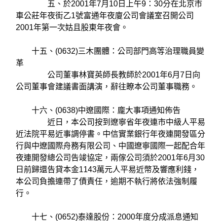
五、於2001年7月10日上午9：30分在北京市
車公莊年夜街乙1號富通年夜廈公司會議室召開公司
2001年第一次姑且股東年夜會。
十五、(0632)三木團體：公司部門高等治理職員變
革
公司董事林寶英師長教師於2001年6月7日向
公司董事會建議書面講演，辭往瞭本公司董事職務。
十六、(0638)中遼國際：龐大事項通知佈告
近日，本公司按到遼寧省年夜連市中級人平易
近法院平易近事調停書。中信實業銀行年夜連開發區分
行與中遼國際舟務有限公司、中國遼寧國際一起配合年
夜連開發總公司告竣協定，兩傢公司須於2001年6月30
日前歸還告貸本金1143萬元人平易近幣及響應利錢，
本公司負擔連帶了債責任，逾期不執行將依法強制履
行。
十七、(0652)泰達股份：2000年度分成派息通知