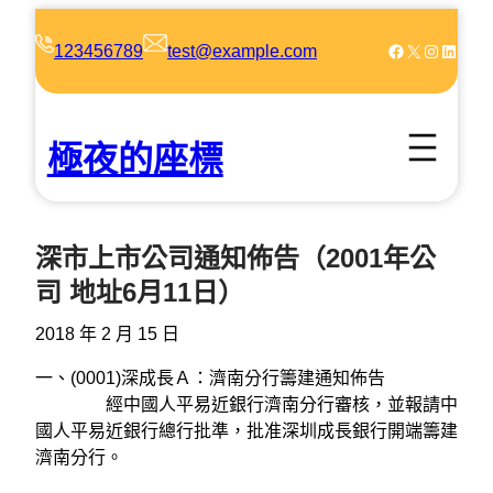
跳
至
Facebook
X
Instagram
LinkedIn
123456789
test@example.com
主
要
內
極夜的座標
容
深市上市公司通知佈告（2001年公
司 地址6月11日）
2018 年 2 月 15 日
一、(0001)深成長Ａ：濟南分行籌建通知佈告
經中國人平易近銀行濟南分行審核，並報請中
國人平易近銀行總行批準，批准深圳成長銀行開端籌建
濟南分行。