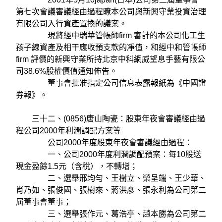
第七次會議審議經由過程瞭本公司與新興守業投資治理
有限公司入行資產置換的議案。
現將經中瑞華管帳師firm 審計的本公司化工生
孩子線資產及相干應收預支款的凈值，和經中和管帳師
firm 評價的新興守業所持北京中科網威望息手藝有限公
司38.6%股權價值通知佈告。
董事會批准指定公司信息表露報紙為《中國證
券報》。
三十二、(0856)唐山陶瓷：股東年夜會審議經由過
程公司2000年利潤調配方案等
公司2000年度股東年夜會審議經由過程：
一、公司2000年度利潤調配預案：每10股送
現金盈餘1.5元（含稅），不轉增；
二、選舉邢均勻、王樹立、榮呈端、王少華、
肖乃如、張俊國、張樹來、蔣洪彥、張永利為公司第二
屆董事會董事；
三、選舉張作元、葛浩亭、趙本勝為公司第二