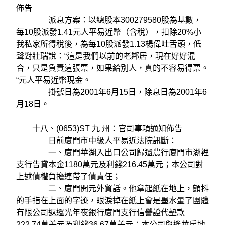
佈告
派息方案：以總股本300279580股為基數，
每10股派發1.41元人平易近幣（含稅），扣除20%小
我私家所得稅後，為每10股派發1.13楊偉吐舌頭，低
聲對壯瑞說：“這是我們以前的老鄰居，現在好好混
合，只是負責這張票，如果給別人，真的不容易得票。
“元人平易近幣現金。
掛號日為2001年6月15日，除息日為2001年6
月18日。
十八、(0653)ST 九 州：官司事項通知佈告
日前廈門市中級人平易近法院訊斷：
一、廈門華湖入出口公司歸還農行廈門市湖裡
支行告貸本金1180萬元及利錢216.45萬元；本公司對
上述債權負擔連帶了債責任；
二、廈門開元外貿話。他拿起紙在地上，顫抖
的手指在上面的字迹，眼淚掉在紙上會是墨水暈了團體
有限公司返還光年夜銀行廈門支行信譽證代墊款
222.74萬美元及利錢36.67萬美元；本公司與遙華房地