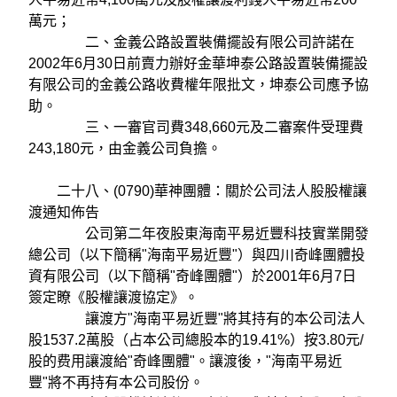
萬元；
二、金義公路設置裝備擺設有限公司許諾在
2002年6月30日前賣力辦好金華坤泰公路設置裝備擺設
有限公司的金義公路收費權年限批文，坤泰公司應予協
助。
三、一審官司費348,660元及二審案件受理費
243,180元，由金義公司負擔。
二十八、(0790)華神團體：關於公司法人股股權讓
渡通知佈告
公司第二年夜股東海南平易近豐科技實業開發
總公司（以下簡稱"海南平易近豐"）與四川奇峰團體投
資有限公司（以下簡稱"奇峰團體"）於2001年6月7日
簽定瞭《股權讓渡協定》。
讓渡方"海南平易近豐"將其持有的本公司法人
股1537.2萬股（占本公司總股本的19.41%）按3.80元/
股的费用讓渡給"奇峰團體"。讓渡後，"海南平易近
豐"將不再持有本公司股份。