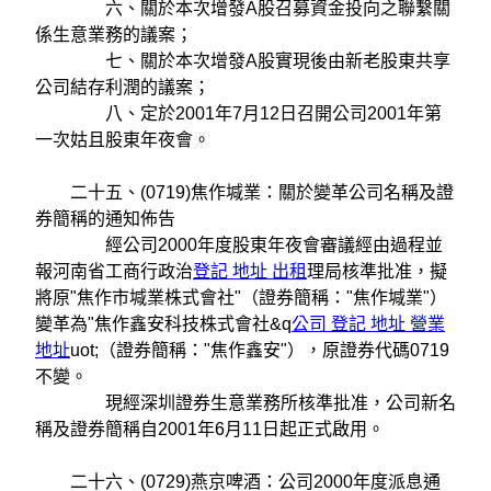
六、關於本次增發A股召募資金投向之聯繫關
係生意業務的議案；
七、關於本次增發A股實現後由新老股東共享
公司結存利潤的議案；
八、定於2001年7月12日召開公司2001年第
一次姑且股東年夜會。
二十五、(0719)焦作堿業：關於變革公司名稱及證
券簡稱的通知佈告
經公司2000年度股東年夜會審議經由過程並
報河南省工商行政治
登記 地址 出租
理局核準批准，擬
將原"焦作市堿業株式會社"（證券簡稱："焦作堿業"）
變革為"焦作鑫安科技株式會社&q
公司 登記 地址 營業
地址
uot;（證券簡稱："焦作鑫安"），原證券代碼0719
不變。
現經深圳證券生意業務所核準批准，公司新名
稱及證券簡稱自2001年6月11日起正式啟用。
二十六、(0729)燕京啤酒：公司2000年度派息通