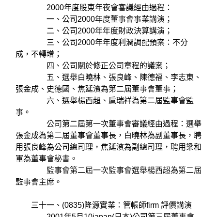
2000年度股東年夜會審議經由過程：
一、公司2000年度董事會事業講演；
二、公司2000年年度財政決算講演；
三、公司2000年年度利潤調配預案：不分
成，不轉增；
四、公司關於修正公司章程的議案；
五、選舉白曉林、張良峰、陳德福、李志東、
張金成、史德國、焦延濱為第二屆董事會董事；
六、選舉楊西超、扈瑞祥為第二屆監事會監
事。
公司第二屆第一次董事會審議經由過程：選舉
張金成為第二屆董事會董事長，白曉林為副董事長，聘
用張良峰為公司總司理，焦延濱為副總司理，聘用梁和
軍為董事會秘書。
監事會第二屆一次監事會選舉楊西超為第二屆
監事會主席。
三十一、(0835)隆源實業：管帳師firm 評價講演
2001年5月10japan(日本)公司第三屆董事會