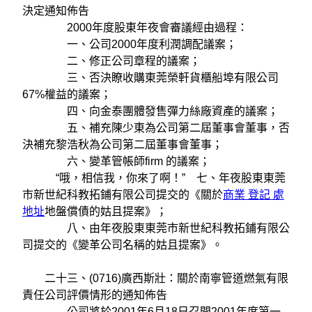
決定通知佈告
2000年度股東年夜會審議經由過程：
一、公司2000年度利潤調配議案；
二、修正公司章程的議案；
三、否決瞭收購東莞榮軒貨櫃船埠有限公司
67%權益的議案；
四、向金泰團體發售彈力絲廠資產的議案；
五、補充陳少東為公司第二屆董事會董事，否
決補充黎浩秋為公司第二屆董事會董事；
六、變革管帳師firm 的議案；
“哦，相信我，你來了啊！” 七、年夜股東東莞
市新世紀科教拓鋪有限公司提交的《關於
商業 登記 處
地址
地盤償債的姑且提案》；
八、由年夜股東東莞市新世紀科教拓鋪有限公
司提交的《變革公司名稱的姑且提案》。
二十三、(0716)廣西斯壯：關於南寧管道燃氣有限
責任公司評價情形的通知佈告
公司將於2001年6月18日召開2001年度第一