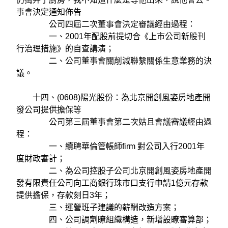
事會決定通知佈告
公司四屆二次董事會決定審議經由過程：
一、2001年配股前提切合《上市公司新股刊
行治理措施》的自查講演；
二、公司董事會關削減聯繫關係生意業務的決
議。
十四、(0608)陽光股份：為北京開創風姿房地產開
發公司提供擔保等
公司第三屆董事會第二次姑且會議審議經由過
程：
一、續聘華倫管帳師firm 對公司入行2001年
度財政審計；
二、為公司控股子公司北京開創風姿房地產開
發有限責任公司向工商銀行珠市口支行申請1億元存款
提供擔保，存款刻日3年；
三、運營班子建議的薪酬改造方案；
四、公司調劑瞭組織構造，新增設瞭審算部；