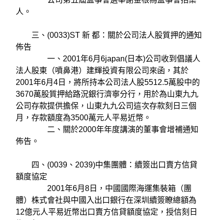
人。
三、(0033)ST 新 都：關於公司法人股質押的通知
佈告
一、2001年6月6japan(日本)公司收到倡議人
法人股東（噴鼻港）建輝投資有限公司來函，其於
2001年6月4日，將所持本公司法人股5512.5萬股中的
3670萬股質押給路況銀行濟寧分行，用於為山東九九
公司存款提供擔保，山東九九公司這次存款刻日三個
月，存款額度為3500萬元人平易近幣。
二、關於2000年年度講演的董事會增補通知
佈告。
四、(0039、2039)中集團體：續簽出口賣方信貸
額度協定
2001年6月8日，中國國際海運集裝箱（團
體）株式會社與中國入出口銀行在深圳續簽瞭總額為
12億元人平易近幣出口賣方信貸額度協定，授信刻日