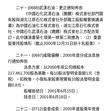
二十、(0668)武漢石油：更正通知佈告
《中國石化武漢石油（團體）株式會社部門國
有股與湖北江原石化株式會社外部職工股股權置換講演
書》為中國石油化工株式會社、湖北江原石化株式會
社、中國石化武漢石油（團體）株式會社三方配合簽
訂。此中講演書第七項第一條第二款應為：（2）重要
股東持股情形（截止2000年12月31日前十名股東）。
二十一、(0697)咸陽偏轉：2000年度分成派息施
行通知佈告
派息方案：以2000年底公司總股本
217,461,700股為基數，每10股派發明金盈餘1元（含
稅），扣稅後，小我私家股東現實每10股派發明金盈
餘0.8元。
股權掛號日：2001年6月15日；
除息日：2001年6月18日。
二十二、(0712)金泰成長：2000年度股東年夜會