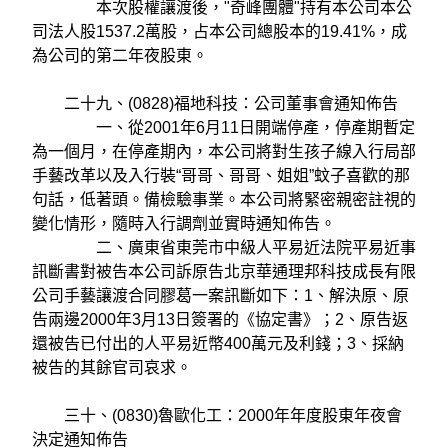
本次股權讓渡後，"奇峰團體"持有本公司本公
司法人股1537.2萬股，占本公司總股本的19.41%，成
為公司的第二年夜股東。
二十九、(0828)福地科技：公司董事會通知佈告
一、從2001年6月11日開端停產，停產期暫定
為一個月，在停產期內，本公司將對生孩子線入行局部
手藝改革以及入行裝“哥哥、哥哥、姐姐”蚊子喜歡的那
句話，低著頭。備檢驗事業。本公司將緊密親密註視的
變化情形，隨時入行調劑並實時通知佈告。
二、廣東省東莞市中級人平易近法院平易近事
訊斷書對被告本公司訴原告北京華通理邦科技成長有限
公司手藝讓渡合同膠葛一案訊斷如下：1、解決原、原
告兩邊2000年3月13日簽署的《協定書》；2、原告返
還被告已付出的人平易近幣400萬元及利錢；3、採納
被告的其餘官司哀求。
三十、(0830)魯歐化工：2000年年度股東年夜會
決定通知佈告