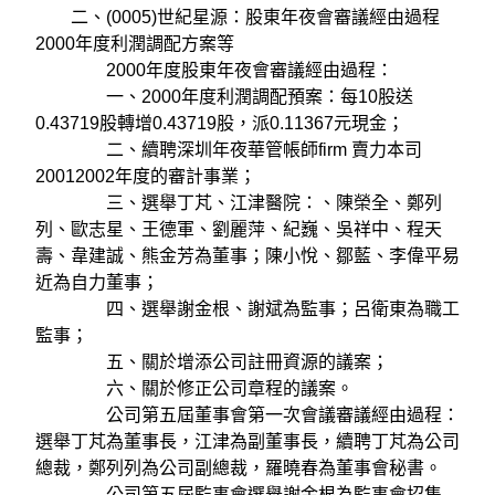
二、(0005)世紀星源：股東年夜會審議經由過程
2000年度利潤調配方案等
2000年度股東年夜會審議經由過程：
一、2000年度利潤調配預案：每10股送
0.43719股轉增0.43719股，派0.11367元現金；
二、續聘深圳年夜華管帳師firm 賣力本司
20012002年度的審計事業；
三、選舉丁芃、江津醫院：、陳榮全、鄭列
列、歐志星、王德軍、劉麗萍、紀巍、吳祥中、程天
壽、韋建誠、熊金芳為董事；陳小悅、鄒藍、李偉平易
近為自力董事；
四、選舉謝金根、謝斌為監事；呂衛東為職工
監事；
五、關於增添公司註冊資源的議案；
六、關於修正公司章程的議案。
公司第五屆董事會第一次會議審議經由過程：
選舉丁芃為董事長，江津為副董事長，續聘丁芃為公司
總裁，鄭列列為公司副總裁，羅曉春為董事會秘書。
公司第五屆監事會選舉謝金根為監事會招集