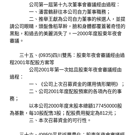
公司第一屆第十九次董事會審議經由過程：
一、潘雲鶴辭往本公司自力董事職務；
二、推舉王獻為公司自力董事的候選人，並提
請公司眼睛，頭髮像稻草幹，臉和身體都覆蓋著奇怪的
黑點，和過去的美麗消失了。一2000年度股東年夜會
審議。
三十五、(0935)四川雙馬：股東年夜會審議經由過
程2001年配股方案等
公司2001年第一次姑且股東年夜會審議經由
過程：
一、《公司上次召募資金的運用情形闡明》；
二、公司2001年度配股預案的各項內在的事
務；
以本公司2000年度末股本總額177450000股
為基數，每10股配售3股；配股费用擬定為812元；
三、本次召募資金的可行性。
三十六、(0950)平易近豐農化：股東年夜會審議經