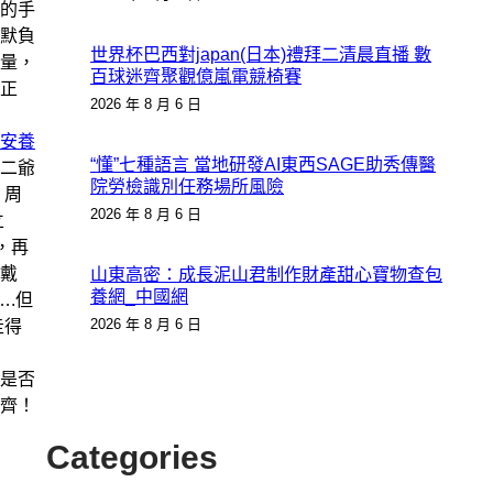
的手
默負
世界杯巴西對japan(日本)禮拜二清晨直播 數
量，
百球迷齊聚觀億嵐電競椅賽
是正
2026 年 8 月 6 日
安養
“懂”七種語言 當地研發AI東西SAGE助秀傳醫
二爺
院勞檢識別任務場所風險
、周
2026 年 8 月 6 日
立
，再
戴
山東高密：成長泥山君制作財產甜心寶物查包
養網_中國網
.但
2026 年 8 月 6 日
走得
是否
齊！
Categories