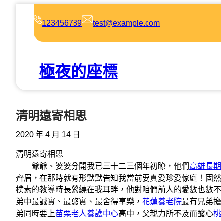
跳
至
123456789
test@example.com
主
要
內
極夜的座標
容
清明遠寄相思
2020 年 4 月 14 日
清明遠寄相思
爺爺、婆婆分開我已三十二三個年初瞭，他們
高雄長期
齊眉，在那時就有形默默告知我當前要真愛珍愛傢庭！固然
樸素的教導時長縈繞在我耳畔，他對咱們前人的愛數也數不
弟中最誠實、最憨實、最舍得享樂，
花蓮養老院
最有兄弟擔
弟同時要上
苗栗老人養護中心
高中，父親力所不及而酸心
桃