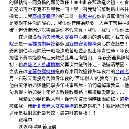
的與怙恃一同負擔的那份重任！並由此在那改造之初，社會
足兄弟再也不克不及與我一同上學，替我背米菜跨過山谷往
擔著……我
高雄安養院
的好二哥，
長照中心
你是貨真價實的
是我對不住你的酸心…..我恨你昔時為啥要一人吞下苦果往
確，但偏偏因少唸書而讓你不假天算，我恨，我恨，恨你此刻
在這瀟瀟
台南失智老人安養中心
風雨的清明節，我在腦
院
更是一
高雄長期照護
部傢國
宜蘭安養機構
齊心的悲壯史！
爺同劉伯承元帥統一戰壕決戰苦戰豐都獻出年青性命，年夜
總理不費事過瞭烏江天險從此再走向雪山….年夜爺爺與陳
初，伯
高雄老人養護機構
父再次榮征鴨綠江、漫遊清華園、
之後在改
宜蘭養護機構
造教育東風吹遍神州年夜地的
台南老
月、石破天驚投身內陸偉年夜的“百年樹人”的教育工作，
他白叟傢猶如與他同事多年共事所說，咱們痛掉羅教員，他
匆倉促，猶如幾十年趕去教授教養路上那樣厚愛慈愛……
我摯愛的幾位親人啊，你們在這清明時節雨紛紜，路
新
被如我一樣
新北市老人安養機構
的昆裔祭祀？！我祈願您們
這便是我對您們最夸姣、最崇拜的祭禮！！！
羅棧中
2020年清明節凌晨