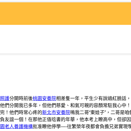
照護
分開時前後
桃園安養院
相差隻一年，平生少有說過紅臉話，
他們分開我已多年，但他們慈愛、和氣可親的容顏常駐我心中！
完！他們時常心疼的
新北市安養院
鳴我二哥“東娃子”，二哥是咱
負友誼一個！在那他正值唸書的年華，他本考上瞭高中，但卻因
園老人養護機構
批准瞭他停學—-往繁榮年夜都會負擔兄弟實現