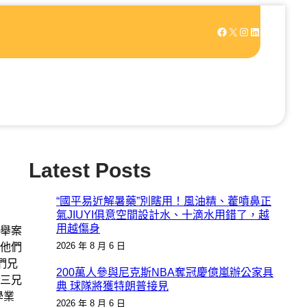
Facebook
X
Instagram
LinkedIn
Latest Posts
“國平易近解暑藥”別瞎用！風油精、藿噴鼻正
氣JIUYI俱意空間設計水、十滴水用錯了，越
用越傷身
舉案
2026 年 8 月 6 日
他們
們兄
200萬人參與尼克斯NBA奪冠慶億嵐辦公家具
三兄
典 球隊將獲特朗普接見
學業
2026 年 8 月 6 日