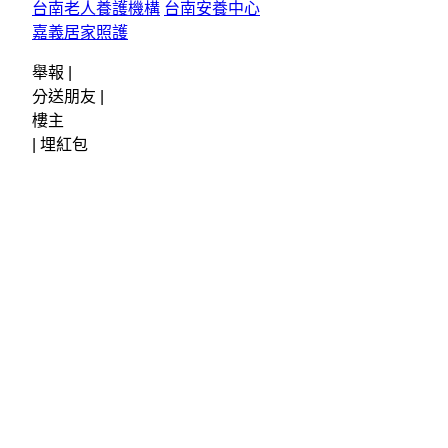
台南老人養護機構
台南安養中心
嘉義居家照護
舉報 |
分送朋友 |
樓主
|
埋紅包