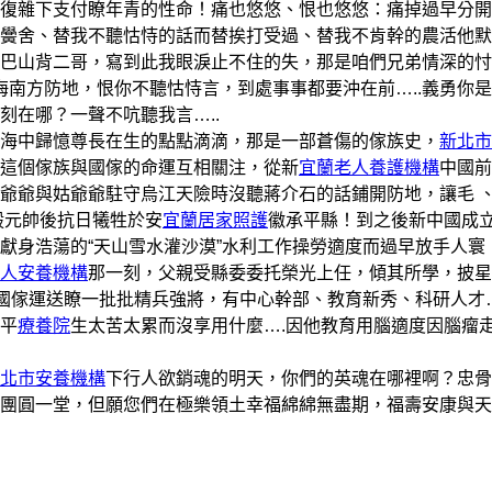
復雜下支付瞭年青的性命！痛也悠悠、恨也悠悠：痛掉過早分開
黌舍、替我不聽怙恃的話而替挨打受過、替我不肯幹的農活他默
巴山背二哥，寫到此我眼淚止不住的失，那是咱們兄弟情深的忖
海南方防地，恨你不聽怙恃言，到處事事都要沖在前…..義勇你
在哪？一聲不吭聽我言…..
海中歸憶尊長在生的點點滴滴，那是一部蒼傷的傢族史，
新北市
這個傢族與國傢的命運互相關注，從新
宜蘭老人養護機構
中國前
爺爺與姑爺爺駐守烏江天險時沒聽蔣介石的話鋪開防地，讓毛 
毅元帥後抗日犧牲於安
宜蘭居家照護
徽承平縣！到之後新中國成
獻身浩蕩的“天山雪水灌沙漠”水利工作操勞適度而過早放手人寰
人安養機構
那一刻，父親受縣委委托榮光上任，傾其所學，披星
為國傢運送瞭一批批精兵強將，有中心幹部、教育新秀、科研人才…
平
療養院
生太苦太累而沒享用什麼….因他教育用腦適度因腦瘤
北市安養機構
下行人欲銷魂的明天，你們的英魂在哪裡啊？忠骨
團圓一堂，但願您們在極樂領土幸福綿綿無盡期，福壽安康與天