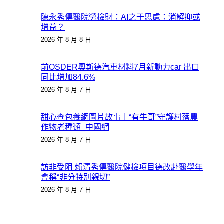
陳永秀傳醫院勞檢財：AI之于思慮：消解抑或
增益？
2026 年 8 月 8 日
前OSDER奧斯德汽車材料7月新動力car 出口
同比增加84.6%
2026 年 8 月 7 日
甜心查包養網圖片故事｜“有牛哥”守護村落農
作物老種類_中國網
2026 年 8 月 7 日
訪非受阻 賴清秀傳醫院健檢項目德改赴醫學年
會稱“非分特別親切”
2026 年 8 月 7 日