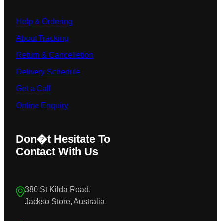
Help & Ordering
About Tracking
Return & Cancelletion
Delivery Schedule
Get a Call
Online Enquiry
Don�t Hesitate To
Contact With Us
380 St Kilda Road,
Jackso Store, Australia