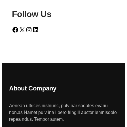
Follow Us
Facebook
X
Instagram
LinkedIn
About Company
Aenean ultrices nislnunc, pulvinar sodales evariu
non.as Namet pulv ina libero fringill auctor lemnisdolo
repea ndus. Tempor autem.