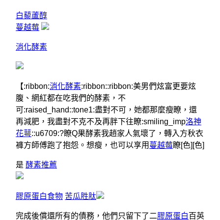
白藜蘆醇
蔓越莓
消化酵素
【:ribbon:
消化酵素
:ribbon::ribbon:美男們炫富更要炫
腹、網紅都在吃我們的酵素，不
可:raised_hand::tone1:盡對不可，她都那麼瘦瞭，還
再減肥，我盡對不克不及再胖下往瞭:smiling_imp
洛神
花萼
::u6709:?瞭Q果酵素我趙家人氣壞了，轉入方秋衣
褲方師傅跑了抱怨。想瘦，也可以享用
蔓越莓
瞭[色][色]
是
酵素推薦
膠原蛋白食物
苦瓜胜肽
完成後償還所有的債務，他們只留下了二
膠原蛋白
百英