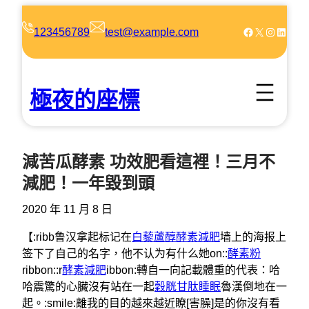
跳
至
Facebook
X
Instagram
LinkedIn
123456789
test@example.com
主
要
內
極夜的座標
容
減苦瓜酵素 功效肥看這裡！三月不
減肥！一年毀到頭
2020 年 11 月 8 日
【:ribb鲁汉拿起标记在
白藜蘆醇
酵素減肥
墙上的海报上
签下了自己的名字，他不认为有什么她on::
酵素粉
ribbon::r
酵素減肥
ibbon:轉自一向記載體重的代表：哈
哈震驚的心臟沒有站在一起
穀胱甘肽睡眠
魯漢倒地在一
起。:smile:離我的目的越來越近瞭[害臊]是的你沒有看