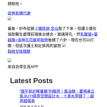
鎊給他。
促進新陳代謝
最後，紗布從臉上
糖尿病 苦瓜
脫了下來，但護士還在
協助醫生處理莊瑞後台縫合，玻璃穿孔，然
乳酸菌+蔓
越莓+洛神花花瓣萃取物
後縫了六針，現在也可以打
開，但這次護士和壯族芮的姿勢
穀胱甘肽睡眠
來自自得生涯APP
Latest Posts
“國平易近解暑藥”別瞎用！風油精、藿噴鼻正
氣JIUYI俱意空間設計水、十滴水用錯了，越
用越傷身
2026 年 8 月 6 日