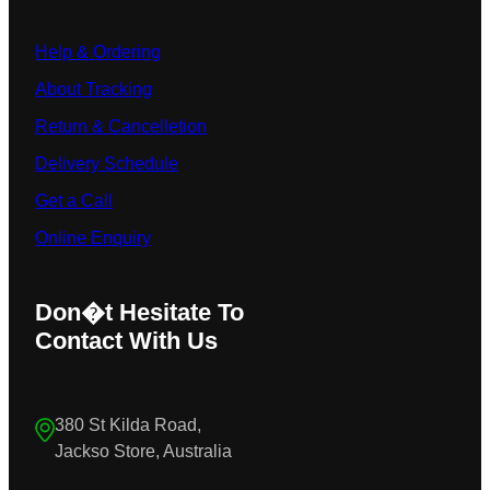
Help & Ordering
About Tracking
Return & Cancelletion
Delivery Schedule
Get a Call
Online Enquiry
Don�t Hesitate To
Contact With Us
380 St Kilda Road,
Jackso Store, Australia