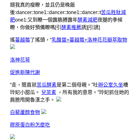
錯我真的瘦瞭，並且仍是晚飯
後:dancer::tone1::dancer::tone1::dancer::t
苦瓜胜肽減
肥
one1:又到瞭一個露胳膊露年
酵素減肥
夜腿的季候
瞭，你做好預備瞭嗎[引
酵素推薦
誘][引誘]
搖
蔓越莓
了搖頭，“
乳酸菌+蔓越莓+洛神花花瓣萃取物
洛神花萼
促進新陳代謝
“走，簡直就
苦瓜酵素
是第二個母親。”吐
辦公室久坐
槽
玲妃小甜瓜。
兒茶素
，所有我的意思。”玲妃抓住她的
肩膀甩開魯漢之手。
白藜蘆醇食物
膠原蛋白粉怎麼吃