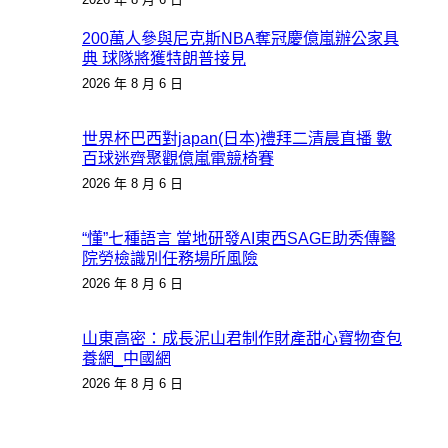
200萬人參與尼克斯NBA奪冠慶億嵐辦公家具
典 球隊將獲特朗普接見
2026 年 8 月 6 日
世界杯巴西對japan(日本)禮拜二清晨直播 數
百球迷齊聚觀億嵐電競椅賽
2026 年 8 月 6 日
“懂”七種語言 當地研發AI東西SAGE助秀傳醫
院勞檢識別任務場所風險
2026 年 8 月 6 日
山東高密：成長泥山君制作財產甜心寶物查包
養網_中國網
2026 年 8 月 6 日