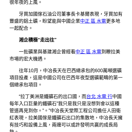
很年夜的上風。
牙買加國傢石油公司董事長卡基爾表現，牙買加有
豐盛的鋁土礦，盼望能與中國企業
中正 區 水電
更多地
一起配合。
湘企積極“走出往”
一批礦業與基建湘企曾經看
中正 區 水電
到瞭拉美
市場的宏大機遇。
往年10月，中冶長天在巴西總承包的600萬噸選礦
項目投產，這是中國公司在巴西年夜型選礦範疇的第一
個總承包項目。
“拉丁美洲是鐵礦石的出口國，而
台北 水電 行
中國
每年入口巨量的鐵礦石”我只是我只是沒想到會以這種
管道再見到你。”。”中冶長天堂際工程公司擔任人田衛
紅表現，拉美國傢是鐵礦石出口的集散地，中冶長天擁
有技巧和設備上風，兩邊可以或許發明共贏的成長局
勢。