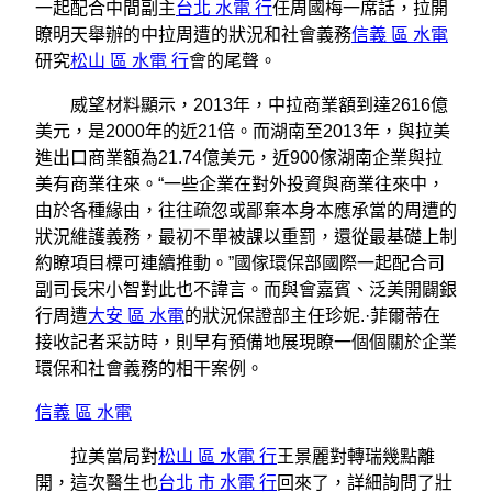
一起配合中間副主
台北 水電 行
任周國梅一席話，拉開
瞭明天舉辦的中拉周遭的狀況和社會義務
信義 區 水電
研究
松山 區 水電 行
會的尾聲。
威望材料顯示，2013年，中拉商業額到達2616億
美元，是2000年的近21倍。而湖南至2013年，與拉美
進出口商業額為21.74億美元，近900傢湖南企業與拉
美有商業往來。“一些企業在對外投資與商業往來中，
由於各種緣由，往往疏忽或鄙棄本身本應承當的周遭的
狀況維護義務，最初不單被課以重罰，還從最基礎上制
約瞭項目標可連續推動。”國傢環保部國際一起配合司
副司長宋小智對此也不諱言。而與會嘉賓、泛美開闢銀
行周遭
大安 區 水電
的狀況保證部主任珍妮.·菲爾蒂在
接收記者采訪時，則早有預備地展現瞭一個個關於企業
環保和社會義務的相干案例。
信義 區 水電
拉美當局對
松山 區 水電 行
王景麗對轉瑞幾點離
開，這次醫生也
台北 市 水電 行
回來了，詳細詢問了壯