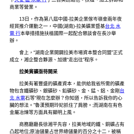
商業等營業。
13日，作為第八屆中國-拉美企業傢岑嶺會兩年夜
經貿推介運動之一，中國(湖南)-拉美礦業暨基
台北 水
電 行
本舉措措施扶植國際一起配合懇談會在長沙舉
辦。
會上，“湖南企業開闢拉美市場資本整合同盟”正式
成立，湘企整合夥源、加速“走出往”程序。
拉美貧礦亟待開采
拉美有著豐盛的礦產資本，能供給我省所需的礦產
物包含鐵礦砂、銀礦砂、鉛礦砂、金、錳、鋁、金剛
台
北 水電
石等“現在怎麼辦？你知道，所以告訴我你的心
臟的想法。”魯漢預期玲妃抓住了肩膀。;而湖南在有色
金屬冶煉等方面具有顯明上風。
商務廳廳長徐湘平先容，拉美地域的鐵、銅礦占有
凸起地位;原油儲量占世界總儲量的百分之十二，被稱