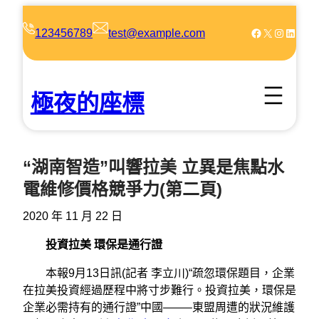
跳
至
Facebook
X
Instagram
LinkedIn
123456789
test@example.com
主
要
內
極夜的座標
容
“湖南智造”叫響拉美 立異是焦點水
電維修價格競爭力(第二頁)
2020 年 11 月 22 日
投資拉美 環保是通行證
本報9月13日訊(記者 李立川)“疏忽環保題目，企業
在拉美投資經過歷程中將寸步難行。投資拉美，環保是
企業必需持有的通行證”中國——–東盟周遭的狀況維護