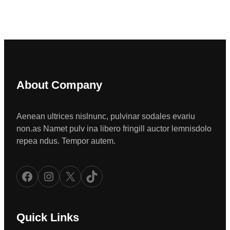
About Company
Aenean ultrices nislnunc, pulvinar sodales evariu
non.as Namet pulv ina libero fringill auctor lemnisdolo
repea ndus. Tempor autem.
Facebook
Instagram
X
TikTok
Quick Links