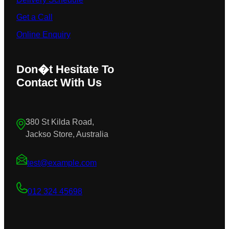
Get a Call
Online Enquiry
Don�t Hesitate To
Contact With Us
380 St Kilda Road,
Jackso Store, Australia
test@example.com
012 324 45698