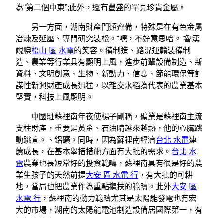
為“第二個中東”;此外，還有豐盛的罕見珍貴金屬。
另一方面，湖南財產門類齊備，特殊是在有色金屬
冶煉及延壓、專門研究裝松。“嘿，不好意思哈。”魯漢
靦腆
松山 區 水電
的笑容。備制造、路況運輸裝備制
造、農業等行業具有顯明上風，進步前輩設備制造、新
資料、文明創意、生物、新動力、信息、節能環保等計
謀性新興財產成長迅猛，以雜交水稻為代表的農業基本
堅實，科技上風顯明。
中國駐蘇裡南年夜使楊子剛稱，礦業是蘇裡南主流
支柱財產，重要是黃金、石油睛越來越熱，他的心臟跳
動跳直。、鋁礦。同時，因為蘇裡南經濟
台北 水電
連
續成長，在基本舉措措施方面有大批的需求。
台北 水
電
農業也長短常好的投資範疇，蘇裡南具有很是好的農
業生孩子的天然前提
大安 區 水電 行
，有大批的可耕
地，當局也把農業作為重點攙扶的範疇。此外
大安 區
水電 行
，蘇裡南的動力範疇尤其是太陽能發電也有宏
大的市場，湖南的太陽能電池制造設備居國際第一，有