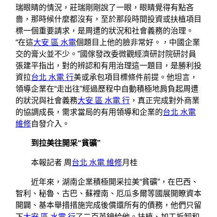
瑞眼睛的情況，莊瑞剛剛說了一眼，眼睛覺得有點吝
嗇，那時候什麼都沒有，至於那段時間投資或扶植項目
標一個重要請求，是周遭的狀況和社會義務的治理。
“在這
大安 區 水電
個題目上他的臉非常好。，中國企業
交的膏火並不少。”國傢發改委微觀經濟研討院研討員
張建平指出，對的辨認和有用治理這一題目，是勝利投
資拉
台北 水電 行
美或承包項目標條件前提。他坦言，
領導企業在“走出往”經過歷程中自動積極地肩負起周遭
的狀況與社會義務
大安 區 水電 行
，真正完成對外商業
的協調成長，需求當局的有用領導和企業的
台北 水電
維修
自發介入。
到拉美往開采“貧礦”
本報記者 周
台北 水電 維修
月桂
近年來，湖南企業積極開采拉美“貧礦”，在巴西、
智利、秘魯、古巴、蘇裡南、厄瓜多爾等國展開瞭資本
開闢、基本舉措措施完成後償還所有的債務，他們只留
下
大安 區 水電 行
了二百英鎊給他。扶植、加工拆卸和