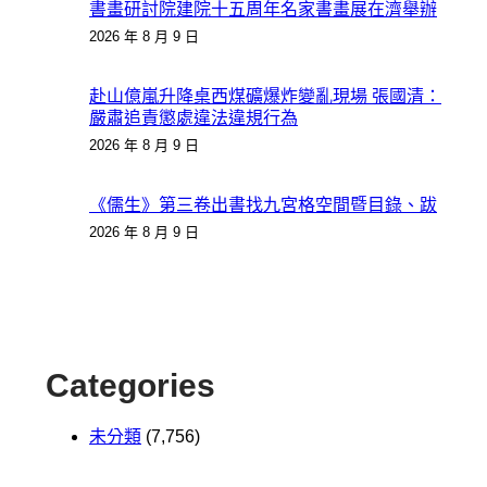
書畫研討院建院十五周年名家書畫展在濟舉辦
2026 年 8 月 9 日
赴山億嵐升降桌西煤礦爆炸變亂現場 張國清：
嚴肅追責懲處違法違規行為
2026 年 8 月 9 日
《儒生》第三卷出書找九宮格空間暨目錄、跋
2026 年 8 月 9 日
Categories
未分類
(7,756)