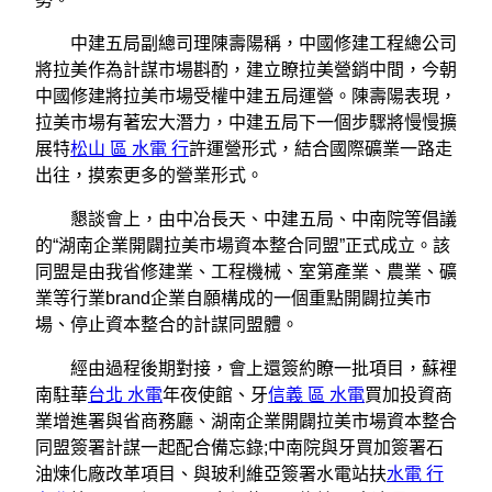
中建五局副總司理陳壽陽稱，中國修建工程總公司
將拉美作為計謀市場斟酌，建立瞭拉美營銷中間，今朝
中國修建將拉美市場受權中建五局運營。陳壽陽表現，
拉美市場有著宏大潛力，中建五局下一個步驟將慢慢擴
展特
松山 區 水電 行
許運營形式，結合國際礦業一路走
出往，摸索更多的營業形式。
懇談會上，由中冶長天、中建五局、中南院等倡議
的“湖南企業開闢拉美市場資本整合同盟”正式成立。該
同盟是由我省修建業、工程機械、室第產業、農業、礦
業等行業brand企業自願構成的一個重點開闢拉美市
場、停止資本整合的計謀同盟體。
經由過程後期對接，會上還簽約瞭一批項目，蘇裡
南駐華
台北 水電
年夜使館、牙
信義 區 水電
買加投資商
業增進署與省商務廳、湖南企業開闢拉美市場資本整合
同盟簽署計謀一起配合備忘錄;中南院與牙買加簽署石
油煉化廠改革項目、與玻利維亞簽署水電站扶
水電 行