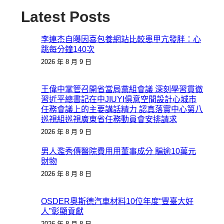
Latest Posts
李連杰自曝因喜包養網站比較患甲亢發胖：心
跳每分鐘140次
2026 年 8 月 9 日
王偉中掌管召開省當局黨組會議 深刻學習貫徹
習近平總書記在中JIUYI俱意空間設計心城市
任務會議上的主要講話精力 認真落實中心第八
巡視組巡視廣東省任務動員會安排請求
2026 年 8 月 9 日
男人濫秀傳醫院費用用董事成分 騙逾10萬元
財物
2026 年 8 月 8 日
OSDER奧斯德汽車材料10位年度“豐臺大好
人”彰顯貢獻
2026 年 8 月 8 日