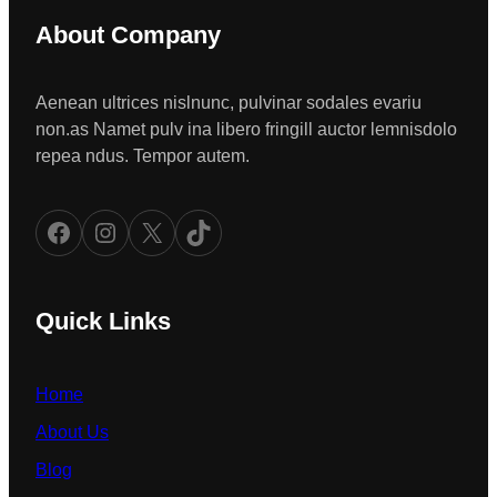
About Company
Aenean ultrices nislnunc, pulvinar sodales evariu
non.as Namet pulv ina libero fringill auctor lemnisdolo
repea ndus. Tempor autem.
Facebook
Instagram
X
TikTok
Quick Links
Home
About Us
Blog