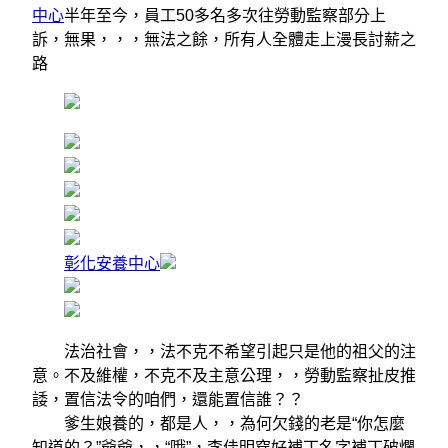
中心
半年至今，員工50多名多次往勞動監察部分上
訴，無果，，，無法之餘，所有人全體走上漫長討薪之
路
彰化安養中心
法治社會，，法不克不希望引起只是他的祖父的注
意。不及維權，不克不及主意公理，，勞動監察扯皮推
諉，置信法令的咱們，還能置信誰？？
爹生娘養的，都是人，，為何欠錢的老是“你怎麼
知道的？”爺爺，，“哦”，李佳明穿好補丁名字補丁破爛