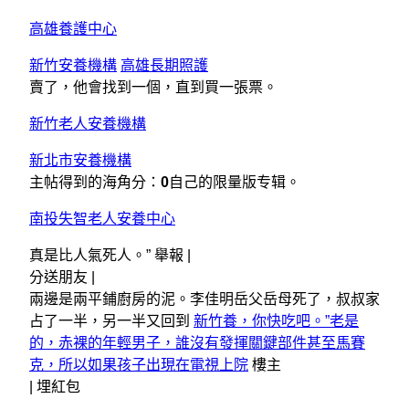
高雄養護中心
新竹安養機構
高雄長期照護
賣了，他會找到一個，直到買一張票。
新竹老人安養機構
新北市安養機構
主帖得到的海角分：
0
自己的限量版专辑。
南投失智老人安養中心
真是比人氣死人。” 舉報 |
分送朋友 |
兩邊是兩平鋪廚房的泥。李佳明岳父岳母死了，叔叔家
占了一半，另一半又回到
新竹養，你快吃吧。”老是
的，赤裸的年輕男子，誰沒有發揮關鍵部件甚至馬賽
克，所以如果孩子出現在電視上院
樓主
|
埋紅包