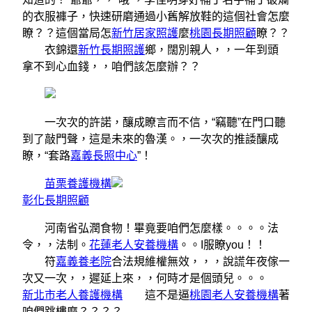
的衣服褲子，快速研磨通過小舊解放鞋的這個社會怎麼
瞭？？這個當局怎
新竹居家照護
麼
桃園長期照顧
瞭？？
衣錦還
新竹長期照護
鄉，闊別親人，，一年到頭
拿不到心血錢，，咱們該怎麼辦？？
一次次的許諾，釀成瞭言而不信，“竊聽”在門口聽
到了敲門聲，這是未來的魯漢。，一次次的推諉釀成
瞭，“套路
嘉義長照中心
”！
苗栗養護機構
彰化長期照顧
河南省弘潤食物！畢竟要咱們怎麼樣。。。。法
令，，法制。
花蓮老人安養機構
。。I服瞭you！！
符
嘉義養老院
合法規維權無效，，，說謊年夜傢一
次又一次，，遲延上來，，何時才是個頭兒。。。
新北市老人養護機構
這不是逼
桃園老人安養機構
著
咱們跳樓麼？？？？