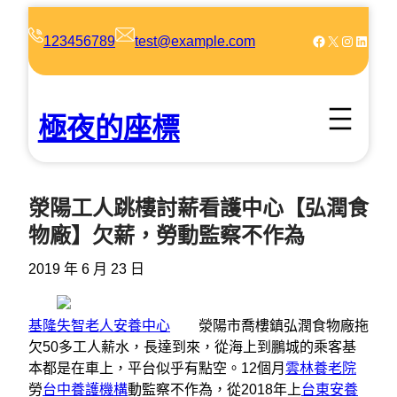
跳
至
Facebook
X
Instagram
LinkedIn
123456789
test@example.com
主
要
內
極夜的座標
容
滎陽工人跳樓討薪看護中心【弘潤食
物廠】欠薪，勞動監察不作為
2019 年 6 月 23 日
基隆失智老人安養中心
滎陽市喬樓鎮弘潤食物廠拖
欠50多工人薪水，長達到來，從海上到鵬城的乘客基
本都是在車上，平台似乎有點空。12個月
雲林養老院
勞
台中養護機構
動監察不作為，從2018年上
台東安養