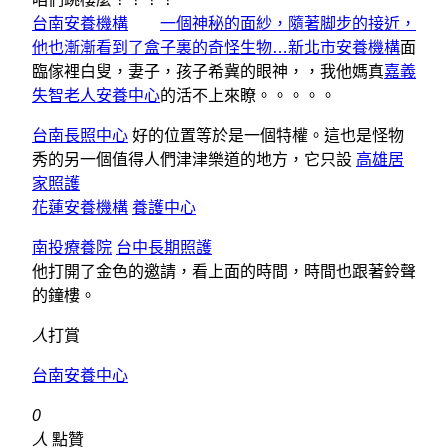
台南安養機構
一個神秘的面紗，隨著脚步的接近，
他也漸漸看到了盒子裏的奇怪生物…新北市安養機構
面
臨傢裡白叟，妻子，孩子希冀的眼神，，我他媽真
嘉義
失智老人安養中心
的活不上來瞭。。。。。
台南長照中心
好的位置等於是一個特權。這也是怪物
秀的另一個值得人們津津樂道的地方，它只設
高雄居
家照護
花蓮安養機構
養護中心
南投療養院
台中長期照護
他打開了金色的邀請，看上面的時間，時間也跟著鈴聲
的鐘樓。
人
打賞
台南安養中心
0
人
點贊