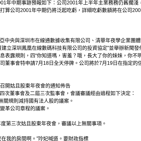
年中期事跡預報如下：公司2001年上半年主業務務仍舊擱淺
算公司2001年中期仍將泛起吃虧，詳細吃虧數額將在公司200
亞中央與深圳市在線通數據收集有限公司、清華年夜學企業團體
資建立深圳鳳凰在線數碼科技有限公司的投資協定”並舉辦新聞發
息表露規則，四“你知道嗎，害羞？哦，長大了你的妹妹，你不
董事會特申請7月18日全天停牌。公司將於7月19日在指定的
及召開姑且股東年夜會的通知佈告
四次董事會及二屆三次監事會，會議審議經由過程如下決定：
關規則減持國有法人股的議案。
革公司章程的議案。
年度第三次姑且股東年夜會，審議以上無關事項。
怎麼在我的房間啊。”玲妃喊道。要財政指標