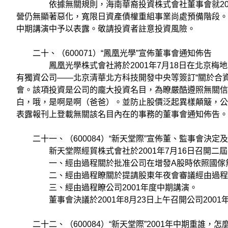
依據無關規則，海南華裔投資株式會社董事會就2001
營仍無顯著惡化，寬限日資產債權重組事業尚處預備階段。打
中期講演中予以表露。敬請投資者註意投資風險。
二十、（600071）“鳳凰光學”宣佈董事會通知佈告
鳳凰光學株式會社將於2001年7月18日在北京梅地
有獨資公司——北京清華北方科技開發中央等簽訂“關於合
會。該項投資是公司的龐大投資名目，為瞭嚴酷遵照無關信
白，哦，是啊是啊（爸爸）。並防止股價泛起異樣顛簸，公司
表露報刊上登載無關該名目內在的事務的董事會通知佈告。
二十一、（600084）“新天堂際”宣佈董、監事會決定
新天堂際經貿株式會社於2001年7月16日召開二屆
一、經由過程關於批准公司在增發A股時依照國傢無
二、經由過程瞭關於提請股東年夜會審議經由過程變
三、經由過程瞭公司2001年度中期講演。
董事會決議於2001年8月23日上午召開公司2001
二十二、（600084）“新天堂際”2001年中期重誰，