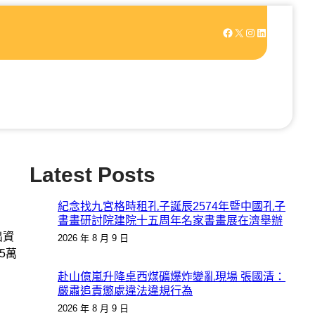
Facebook
X
Instagram
LinkedIn
Latest Posts
紀念找九宮格時租孔子誕辰2574年暨中國孔子
書畫研討院建院十五周年名家書畫展在濟舉辦
出資
2026 年 8 月 9 日
5萬
赴山億嵐升降桌西煤礦爆炸變亂現場 張國清：
嚴肅追責懲處違法違規行為
2026 年 8 月 9 日