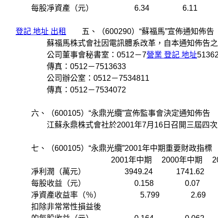
每股凈資產（元） 6.34 6.11 1
登記 地址 出租
五、（600290）“蘇福馬”宣佈通知佈告
蘇福馬株式會社因電訊體系改革，自本通知佈告之日
公司董事會秘書室：0512－7
營業 登記 地址
5136
傳真：0512－7513633
公司辦公室：0512－7534811
傳真：0512－7534072
六、（600105）“永鼎光纜”宣佈監事會決定通知佈告
江蘇永鼎株式會社於2001年7月16日召開三屆四次監
七、（600105）“永鼎光纜”2001年中期重要財政指標
2001年中期 2000年中期 2001年
凈利潤（萬元） 3949.24 1741.62 
每股收益（元） 0.158 0.07 2
凈資產收益率（％） 5.799 2.69 
扣除非常常性損益後