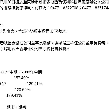
月20日搬遷至東勝市鄂爾多斯西街億利科技年夜廈辦公。公司
絡接觸德律風、傳真為：0477－8372708；0477－837174
佈告
監事會，會議審議經由過程如下決定：
因素辭往公司董事長職務。選舉湯玉祥任公司董事長職務；
；聘用裴天義專任公司董事會秘書職務。
中期／2000年中期
157.40％
17 129.41％
20.69％
9.41％
 期末／期初