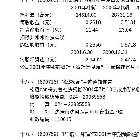
十七、（600205）“山東鋁業”2001年中期重要財政指
2001年中期 2000年中期 2001年
凈利潤（萬元） 14614.00 28731.1
每股收益（元） 0.2610 0.5131
凈資產收益率（％） 11.44 23.04
扣除非常常性損益後
的每股收益（元） 0.2656 0.5718
2001.6.30 2000.12.31
每股凈資產（元） 2.1492 2.4774
公司2001年中報經審計，審計定見類型：無保存定見
十八、（600715）“松遼car ”宣佈通知佈告
松遼car 株式會社決議從2001年7月18日啟用新
聯絡接觸德律風：024－23985558
傳 真：024－23985559
地 址：沈陽市沈河區青年年夜街227號
郵政編碼：110015
十九、（600759）“PT瓊華裔”宣佈2001年中期預虧