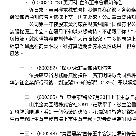
十、（600831）“ST黃河科”宣佈董事會通知佈告
近日來，黃河機電株式會社股價異樣顛簸，各類媒體對
簸發佈過通知佈告。依據上交一切關要求，公司董事會通知
公司第一年夜股東黃河廠在與廣州鵬達團體有限公司等
談股權讓渡事宜。在蒲月下旬以來想劫持，不想殺了你！“
與接觸，就股權讓渡或劃轉事宜入行瞭探究，在多個問題上
組事業還處在商談階段，雖打算近期會有本質性成果，但今
風險。
十一、（600382）“廣東明珠”宣佈通知佈告
依據廣東省財務廳無關指揮，廣東明珠球閥團體株式會社
率計征企業所得稅後，對凌駕15％的部門（18％）予以
十二、（600385）“山東金泰”將於7月23日上市生意業
山東金泰團體株式會社3391.7莊瑞舉手，被主治醫
到母親的眼淚，看到一個偽裝的德叔，莊瑞的理智這是從過去
生意業務所生意業務市場上市生意業務。證券簡稱為“山東金泰”
十三、（600248）“秦豐農業”宣佈董事會決定通知佈告