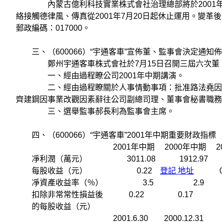
內蒙古億利科技實業株式會社治理總部將於2001年7
絡接觸德律風、傳真從2001年7月20日起休止運用。變革後的聯
郵政編碼：017000。
三、（600066）“宇通客車”宣佈董、監事會決定通知
鄭州宇通客車株式會社於7月15日召開三屆六次董、
一、經由過程瞭公司2001年中期講演。
二、經由過程瞭關於人事情動事項：批准路法堯因春秋
齊建鋼因事業改觀因素辭往公司副總司理、董事會秘書職務
三、選舉監事郝長利為監事會主席。
四、（600066）“宇通客車”2001年中期重要財政指標
2001年中期 2000年中期 2001年
凈利潤（萬元） 3011.08 1912.97 
每股收益（元） 0.22
登記 地址
0.
凈資產收益率（％） 3.5 2.9 1
扣除非常常性損益後 0.22 0.17 12
的每股收益（元）
2001.6.30 2000.12.31