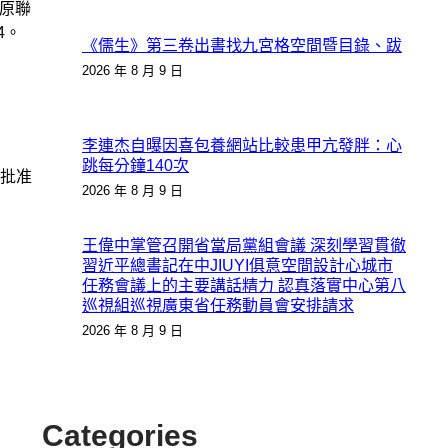
原聯
4。
《儒生》第三卷出書找九宮格空間暨目錄、跋
2026 年 8 月 9 日
李連杰自曝因喜包養網站比較患甲亢發胖：心
跳每分鐘140次
批准
2026 年 8 月 9 日
王偉中掌管召開省當局黨組會議 深刻學習貫徹
習近平總書記在中JIUYI俱意空間設計心城市
任務會議上的主要講話精力 認真落實中心第八
巡視組巡視廣東省任務動員會安排請求
2026 年 8 月 9 日
Categories