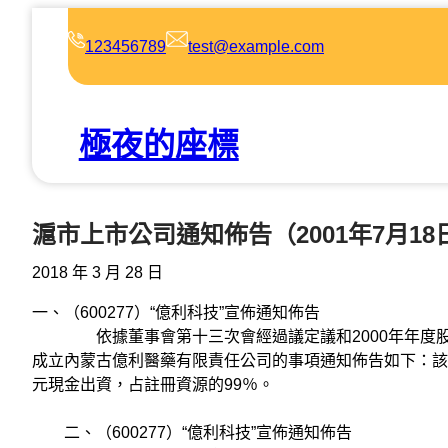
跳
至
123456789
test@example.com
主
要
內
極夜的座標
容
滬市上市公司通知佈告（2001年7月1
2018 年 3 月 28 日
一、（600277）“億利科技”宣佈通知佈告
依據董事會第十三次會經過議定議和2000年年度股
成立內蒙古億利醫藥有限責任公司的事項通知佈告如下：該公
元現金出資，占註冊資源的99％。
二、（600277）“億利科技”宣佈通知佈告