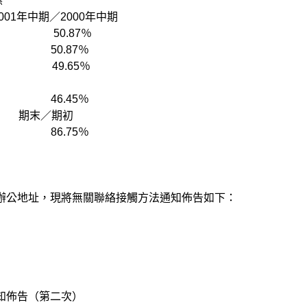
標
中期／2000年中期
6 50.87％
 50.87％
 49.65％
 46.45％
 期末／期初
 86.75％
。
的辦公地址，現將無關聯絡接觸方法通知佈告如下：
通知佈告（第二次）