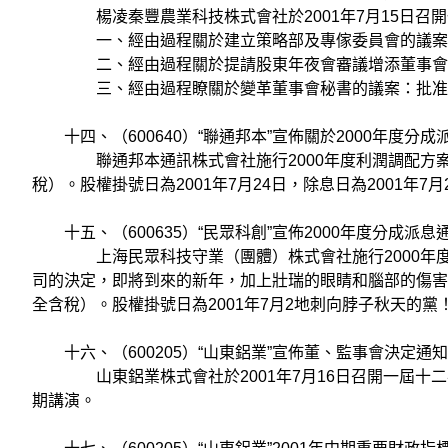
楊凌秦豐農業科技株式會社於2001年7月15日召開
一、經由過程關於建立策略部及專傢委員會的議案
二、經由過程關於提請股東年夜會審議增添董事會所需
三、經由過程瞭關於變革董事會秘書的議案：批准薛慎
十四、（600640）“聯通邦本”宣佈關於2000年度分
聯通邦本通訊株式會社施行2000年度利潤調配方案為：按
稅）。股權掛號日為2001年7月24日，除息日為2001年7月
十五、（600635）“民眾科創”宣佈2000年度分成派息
上海民眾科技守業（團體）株式會社施行2000年度利
司的決定，即將到來的新年，加上壯瑞的眼睛和腦部的傷害
全含稅）。股權掛號日為2001年7月2地刺向脖子秋天的黨！4
十六、（600205）“山東鋁業”宣佈董、監事會決定通
山東鋁業株式會社於2001年7月16日召開一屆十二次
期講演。