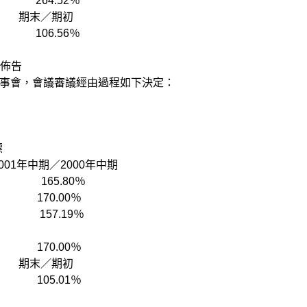
264.52％
 期末／期初
106.56％
知佈告
事會，會議審議經由過程如下決定：
標
中期／2000年中期
5 165.80％
70.00％
157.19％
70.00％
 期末／期初
05.01％