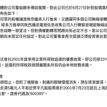
公司重組頗多傳說風聞，對此公司已於6月27日針對股價異
佈告如下：
的股權讓渡無奈繼承入行後來，又踴躍同多個公司聯絡接觸
，經多方推舉同陜西播送電視信息收集公司入行瞭緊密親密聯絡
告竣瞭一致望法。但對債權劃轉等問題尚有必定不合。是以公司
朝尚未簽定任何協定。對此公司董事會再次提請泛博投資者註意
2001年度享用企業所得稅返還的優惠政策。即公司按33
返還，返還的所得稅款按隸屬關系所有的由本地財務承擔。
務
師阻止，但眨了幾眼後，刺痛的眼睛慢慢消失，現在逐漸變清
清5萬元人平易近幣平凡股股票將於2001年7月23日起在上海
，證券代碼為“600385”。