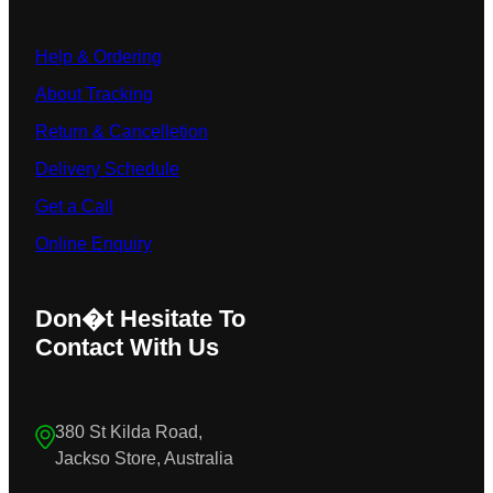
Help & Ordering
About Tracking
Return & Cancelletion
Delivery Schedule
Get a Call
Online Enquiry
Don�t Hesitate To
Contact With Us
380 St Kilda Road,
Jackso Store, Australia