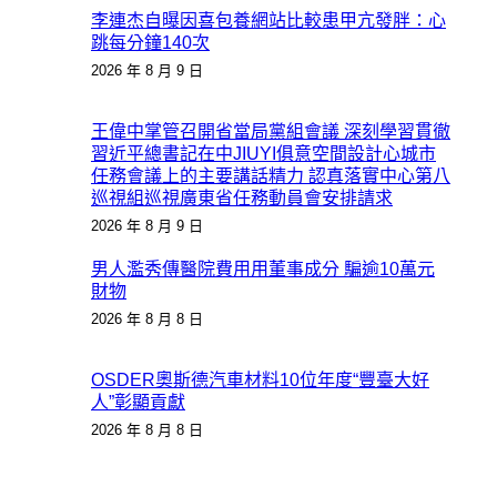
李連杰自曝因喜包養網站比較患甲亢發胖：心
跳每分鐘140次
2026 年 8 月 9 日
王偉中掌管召開省當局黨組會議 深刻學習貫徹
習近平總書記在中JIUYI俱意空間設計心城市
任務會議上的主要講話精力 認真落實中心第八
巡視組巡視廣東省任務動員會安排請求
2026 年 8 月 9 日
男人濫秀傳醫院費用用董事成分 騙逾10萬元
財物
2026 年 8 月 8 日
OSDER奧斯德汽車材料10位年度“豐臺大好
人”彰顯貢獻
2026 年 8 月 8 日