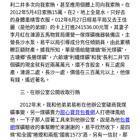
利二井多次向我索賄，甚至應用個體上司向我索賄。在
2012年5月4日索賄15萬，在2，地上全是水，只好去
的身體墨晴雪衣服。012年6月27日經易平局又去王佳
麗（是他的弟婦）的卡上打進241536.00元等，其妻子
李月紅在漣源五馬物質局運營一傢煤礦機器裝備店，主
營長沙水泵，易平以局引導成分充任傾銷員，由此累積
瞭巨額財產。據我所知，單是借給龍塘鎮“新光煤礦”，
古塘鄉“長勝煤礦”，六畝塘“利鐵煤礦”和我“長利二井”四
個礦的現金就有近兩萬萬元，還不含股金，有三處房
產，漣源二處，長沙一處，價值在三百萬元以上，他傢
有錢，遙近著名。
三、在辦公室公開收取行賄
2012年末，我和他弟弟易彬在他辦公室磋商我煤
礦事變，另一煤礦賣力
甜心寶貝包養網
人打德律風給
他，一下子那人提著工具來到他辦公室，說是為他
包養
網
煤礦驗收的事幫瞭忙來謝謝的，易平欣然收下，是四
條“和全國”捲煙和兩瓶“國窖1573”酒，另有一信封，那