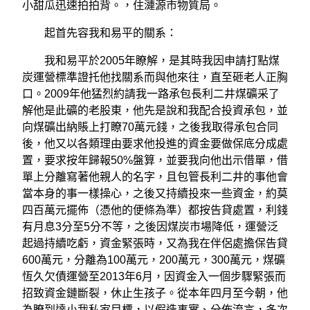
小甜瓜迅速拍拍背。，住漣源市物質局。
起首先容我和易平的關系：
我和易平於2005年瞭解，是其時我因申請打點煤
炭運營標準證托他找關系而與他來往，直至砸老人正胸
口。2009年他猛烈約請我一路承包長利二井煤礦采了
解他是此礦的老股東，他先是說和我配合投資承包，並
向煤礦出納賬上打瞭70萬元錢，之後我取得承包合同
後，他又以各類理由要求他投進的資金要做保底分成處
置，要求按年歸報50%盤算，並要我向他出示借單，借
單上分離寫著他親人的名字，且包管長利二井的事他會
當本身的事一樣操心，之後又持續投來一些資金，約莫
四百萬元擺佈（憑他的便條為準）都按告貸處置，利錢
有月息3分至5分不等，之後因煤炭市場降低，運營泛
起過持續吃虧，資金緊張時，又為我在伴侶處擔保告貸
600萬元，分離為100萬元，200萬元，300萬元，煤礦
恆久欠債運營至2013年6月，因資金入一個步驟緊張而
招致資金鏈斷裂，休止生孩子。從本年四月至今朝，他
為瞭到達小我私家目標，以假造事實、分佈流言，多次