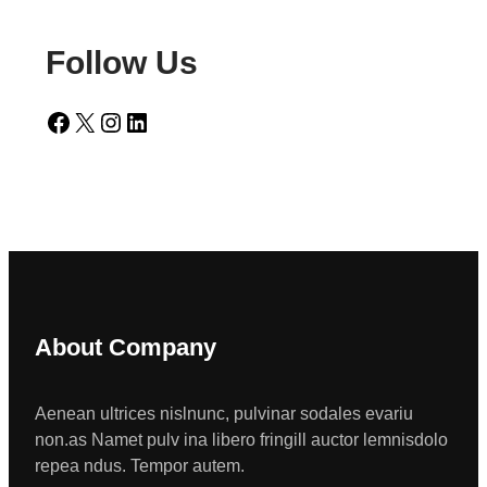
Follow Us
Facebook
X
Instagram
LinkedIn
About Company
Aenean ultrices nislnunc, pulvinar sodales evariu
non.as Namet pulv ina libero fringill auctor lemnisdolo
repea ndus. Tempor autem.