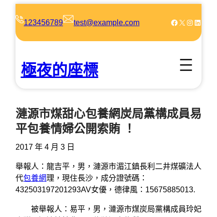
跳
至
Facebook
X
Instagram
LinkedIn
123456789
test@example.com
主
要
內
極夜的座標
容
漣源市煤甜心包養網炭局黨構成員易
平包養情婦公開索賄 ！
2017 年 4 月 3 日
舉報人：龍吉平，男，漣源市湄江鎮長利二井煤礦法人
代
包養網
理，現住長沙，成分證號碼：
432503197201293AV女優，德律風：15675885013.
被舉報人：易平，男，漣源市煤炭局黨構成員玲妃