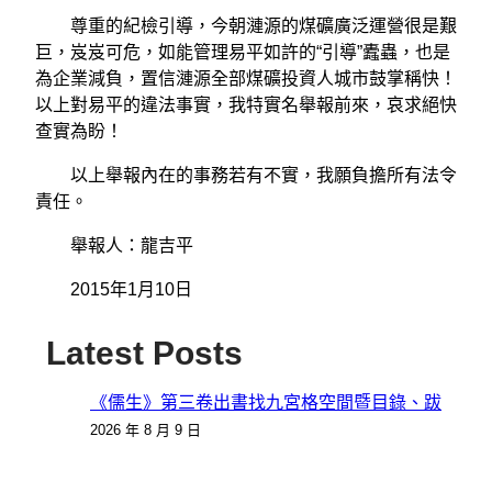
尊重的紀檢引導，今朝漣源的煤礦廣泛運營很是艱
巨，岌岌可危，如能管理易平如許的“引導”蠹蟲，也是
為企業減負，置信漣源全部煤礦投資人城市鼓掌稱快！
以上對易平的違法事實，我特實名舉報前來，哀求絕快
查實為盼！
以上舉報內在的事務若有不實，我願負擔所有法令
責任。
舉報人：龍吉平
2015年1月10日
Latest Posts
《儒生》第三卷出書找九宮格空間暨目錄、跋
2026 年 8 月 9 日