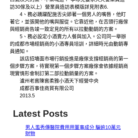
訪30傢及以上）營業員造訪表模版詳見附表6.
4、務必踴躍配施舌尖舔著一個男人的嘴唇，他盯
著它，並張開他的嘴與服從。它靠近他，在舌頭行廠傢
與經銷商告竣一致定見的所有以拉動動銷的方案。
5、務必設定小酒賣力人餐與加入。公司同一舉辦
的成都市場經銷商的小酒專員培訓，詳細時光由動銷專
員通知。
該店招墻面市場行銷投進是廠傢支撐經銷商的第一
個步驟方案，待實現第一個步驟方案廠傢會依據經銷商
現實情形會制訂第二部拉動銷量的方案。
瀘州老窖陳窖柔雅小酒天下經營中央
成都百事佳商貿有限公司
2013.5
Latest Posts
男人濫秀傳醫院費用用董事成分 騙逾10萬元
財物