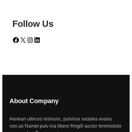
Follow Us
Facebook
X
Instagram
LinkedIn
About Company
Aenean ultrices nislnunc, pulvinar sodales evariu
non.as Namet pulv ina libero fringill auctor lemnisdolo