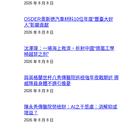
2026 年 8 月 8 日
OSDER奧斯德汽車材料10位年度“豐臺大好
人”彰顯貢獻
2026 年 8 月 8 日
沈澤瑋：一場海上救濟，折射中國“億嵐工學
椅越菲之別”
2026 年 8 月 8 日
與英格蘭世杯八秀傳醫院巡檢強年夜戰期近 挪
威隊員身體不適引擔憂
2026 年 8 月 8 日
陳永秀傳醫院勞檢財：AI之于思慮：消解抑或
增益？
2026 年 8 月 8 日