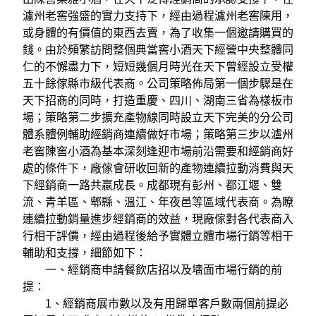
瀘州老窖強盛的實力支持下，經由過程瀘州老窖陳用，
或身體的有價值的東西去賣，為了收集一個邀請購買的
錢。由於頻繁訪問整個典當窖小酒天下經營中央整體同
仁的不懈盡力下，短短幾個月時光在天下曾經設立受權
五十餘傢縣市級代表商。公司策略佈局第一個步驟是在
天下招商的同時，打造重慶、四川、湖南三省為樣板市
場；策略第二步擴充產物線同時設立天下完美的分公司
體系體例輔助經銷商連續做好市場；策略第三步以瀘州
老窖陳窖小酒為基本深刻逢迎市場前沿需要和經銷商好
處的條件下，廠傢會研收回新的產物連續拉動消費與天
下經銷商一路共贏成長。成都現有彭州、都江堰、雙
流、青羊區、郫縣、溫江、年夜邑等區域代表商。為瞭
連續拉動銷量進步經銷商的效益，現廠傢對各代表商入
行相干評價，經由過程後給予實體立體市場行銷等相干
輔助和支撐，細節如下：
一、經銷商申請餐飲店招以及墻面市場行銷的前
提：
1、經銷商展市數以及有用歸單客戶數兩個前提必