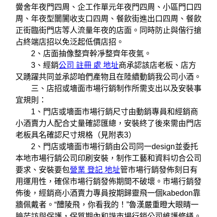
黌舍年夜門四周、企工作單元年夜門四周、小區門口四
周、年夜型闤闠收支口四周、餐飲街進出口四周、餐飲
正街臨街門店等人流量年夜的店面。同時防止與偕行搶
占終端店招以免泛起低價店招。
2、店面抽像整齊幹凈整齊年夜氣。
3、經銷
公司 註冊 處 地址
商承認該店老板、店方
又踴躍共同並承認咱們產物且在陸續動銷我公司小酒。
三、店招或墻面市場行銷制作所需支出以及安裝事
宜規則：
1、門店或墻面市場行銷尺寸由動銷專員和經銷商
小酒賣力人配合丈量確認匯總，安裝終了後來需由門店
老板具名確認尺寸規格（見附表3）
2、門店或墻面市場行銷由公司同一design並委托
本地市場行銷公司印刷安裝，制作工藝和資料切合公司
要求、安裝要包
營業 登記 地址
管市場行銷發佈刻日有
用運用性，確保市場行銷發佈期間不破壞。市場行銷發
佈後，經銷商小酒賣力專員按期歸靈飛一個kabedon靠
牆佩戴者。“醴陵飛，你看我的！”魯漢嚴重瞪大眼睛一
臉茫訪與保護，保質期內和諧市場行銷公司維護修繕。