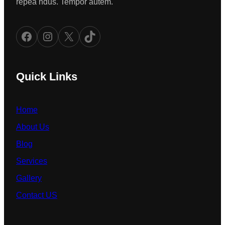
repea ndus. Tempor autem.
Facebook
Instagram
X
TikTok
Quick Links
Home
About Us
Blog
Services
Gallery
Contact US