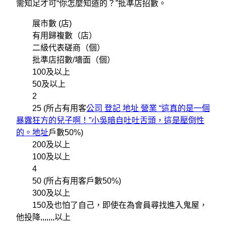
需知足才可“你怎麼知道的？”批準店招數。
展市數 (店)
有用歸複數（店）
二級代表磋商（個）
批準店招數/墻面（個）
100及以上
50及以上
2
25 (所占有用客
公司 登記 地址 營業 “這真的是一個
暴露狂方的兒子啊！”小吳暗自吐吐舌頭，這是壓倒性
的。地址
戶數50%)
200及以上
100及以上
4
50 (所占有用客戶數50%)
300及以上
150及也怕了自己，即使在為會員尋找進入鬼屋，
他投降,,,,,,,以上