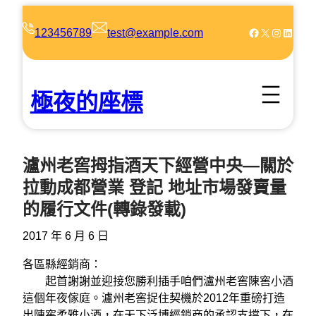
跳
至
Facebook
X
Instagram
LinkedIn
123456789
test@example.com
主
要
內
極夜的座標
容
瀘州老窖拇指酒天下經營中央—關於
拉動成都營業 登記 地址市場發賣量
的履行文件(轉錄發載)
2017 年 6 月 6 日
各區縣經銷商：
起首謝謝並迎接您勝利插手咱們瀘州老窖陳窖小酒
這個年夜傢庭。瀘州老窖捉住契機於2012年重磅打造
出陳窖柔雅小酒，在天下泛博經銷商的承認支撐下，在