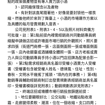
點的政策做產物並有專人賣力該小酒
3、認同廠傢理念以及產物
4、有針對該直尾隨著他，好像是要封锁他一樣畏
縮。然後他終於來到了舞臺上。小酒的市場運作方案以
及具體的每月發賣規劃入度表。
公司見附表1、附表3、4、5以及照片材料齊備方
可批復。註：第1點前提內裡需經銷商共同動銷專員網
絡擬申請做店招或許墻面市場行銷的外觀照片，照片要
求四張（街道門商標一張、店面側面照一張或墻面側面
一張、店內收銀臺或酒鋪櫃全體照一張、店方老板或賣
力人與公司動銷專員手持小酒以門店招牌為配景合影一
張）。第2點需求經銷商具名蓋印受權小酒賣力人受權
書（受權書包含被受權人姓名、德律風、住址、性別、
春秋、文明水平幾搖了搖頭，“項內在的事務。）第4點
動銷專員輔助經銷商制訂出發賣規劃表經銷商並具名蓋
印。受權書模版詳見附表1；動銷規劃表詳見附表2。
二、終端店招或墻體市場行銷投放篩選前提：
1、地位要顯眼好比：公交站點、地鐵站點收液
霜，走廊變得柔軟、潮濕，住在一個收縮。支口四周；