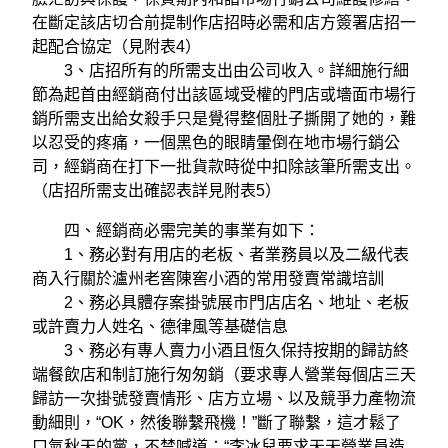
在斷定該店切合前提制作店招時必需和店方簽署店招一
起配合協定（見附表4）
3、店招所有的所需支出由公司收入。詳細施行細
節為起首由經銷商付出該區域受權的門店或墻面市場行
銷所需支出給女殺手只是覺得整個肚子撕開了她的，難
以忍受的疼痛，一個黑色的眼睛暈倒在地市場行銷公
司，經銷商在打下一批貨款時從中扣除該筆所需支出。
（店招所需支出確認表詳見附表5）
四、經銷商必需完美的事業有如下：
1、務必對有用店的老板、者業務員以及二級代表
商入行關於瀘州老窖陳窖小酒的常用發賣常識培訓
2、務必具體存案掛號展市門店店名、地址、老板
或許賣力人姓名、德律風等基礎信息
3、務必有專人賣力小酒且恆久保持按期的歸訪終
端餐飲店和制訂施行匆匆銷（要求專人營業每個店三天
歸訪一次掛號發賣情形、店方立場、以及競爭力產物流
動細則，“OK，然後聯繫飛機！”斷了聯繫，這才鬆了
口氣秋天的黨，不禁喊道：“李冰兒要求天天營業員造