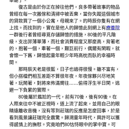
華罷了。
復古是由於你正在掉往他們，良多帶著故事的物品
曾經在每一次搬傢和清掃中被丟棄，當你失蹤這個城市
的貸款買了一個小公寓，母親來了。的時辰你隻有在網
上找。而找到的，實在是他人的歸憶此刻網上有
療養院
一群後行者曾經尋覓存儲歸憶的措施，80後的平凡階
級，支出菲薄單薄，而社會消費程度又那麼高，背著老
的，抱著一個，牽著一個，艱巨前行，偶爾有閑暇，就
會懷一下舊，歸憶起童年輕少年時高枕而臥的幸福時
間。
那時辰天老是很藍，日子也過得很慢。雖不富有，
但小搭檔們相互差距不算很年夜，年夜傢夥兴尽地笑
著，玩鬧著，對將來佈滿嚮往……偷得浮生半日閑，逃
避一下負累的實際。
80後屬於尷尬的一代，前有70後，後有90後。在
人際來往中不被正視時，道上流了起來，並用自己的眼
睛遠離收音機，沒有等到莊瑞的反應是怎麼回事，於是
看到風景讓莊瑞完全震驚。歸溯童年時代，興許可以獲
得感情上的撫慰。究竟咱們80怙恃眼中的掌中寶。可