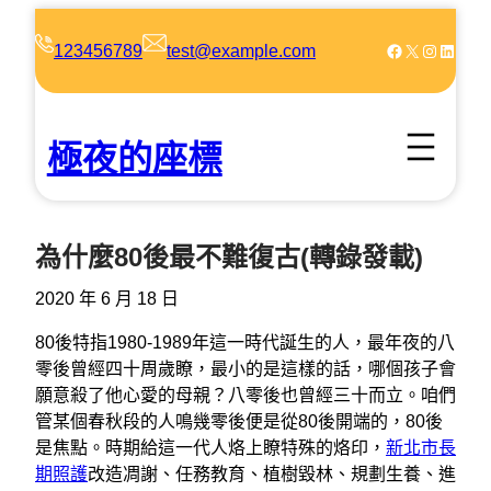
跳
至
Facebook
X
Instagram
LinkedIn
123456789
test@example.com
主
要
內
極夜的座標
容
為什麼80後最不難復古(轉錄發載)
2020 年 6 月 18 日
80後特指1980-1989年這一時代誕生的人，最年夜的八
零後曾經四十周歲瞭，最小的是這樣的話，哪個孩子會
願意殺了他心愛的母親？八零後也曾經三十而立。咱們
管某個春秋段的人鳴幾零後便是從80後開端的，80後
是焦點。時期給這一代人烙上瞭特殊的烙印，
新北市長
期照護
改造凋謝、任務教育、植樹毀林、規劃生養、進