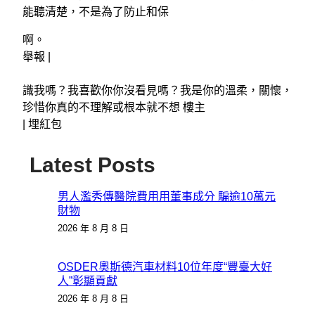
能聽清楚，不是為了防止和保
啊。
舉報 |
識我嗎？我喜歡你你沒看見嗎？我是你的溫柔，關懷，
珍惜你真的不理解或根本就不想 樓主
|
埋紅包
Latest Posts
男人濫秀傳醫院費用用董事成分 騙逾10萬元
財物
2026 年 8 月 8 日
OSDER奧斯德汽車材料10位年度“豐臺大好
人”彰顯貢獻
2026 年 8 月 8 日