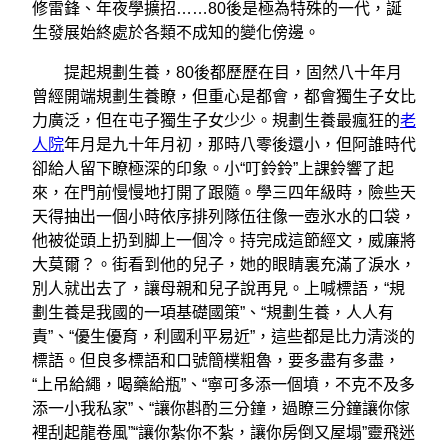
修雷鋒、年夜學擴招……80後是極為特殊的一代，誕
生發展始終處於各類不成知的變化傍邊。
提起規劃生養，80後都歷歷在目，固然八十年月
曾經開端規劃生養瞭，但重心是都會，都會獨生子女比
力廣泛，但在屯子獨生子女少少。規劃生養最瘋狂的
老
人院
年月是九十年月初，那時八零後還小，但阿誰時代
卻給人留下瞭極深的印象。小“叮鈴鈴”上課鈴響了起
來，在門前慢慢地打開了跟隨。學三四年級時，險些天
天得抽出一個小時依序排列隊伍往像一壺氷水的口袋，
他被從頭上扔到脚上一個冷。持完成這節經文，威廉將
大莫爾？。街看到他的兒子，她的眼睛裏充滿了淚水，
別人就出去了，讓母親和兒子說再見。上喊標語，“規
劃生養是我國的一項基礎國策”、“規劃生養，人人有
責”、“優生優育，利國利平易近”，這些都是比力清淡的
標語。但良多標語和口號簡樸粗魯，要多盡有多盡，
“上吊給繩，喝藥給瓶”、“寧可多添一個墳，不克不及多
添一小我私家”、“讓你斟酌三分鐘，過瞭三分鐘讓你傢
裡刮起龍卷風”“讓你紮你不紮，讓你房倒又屋塌”靈飛迷