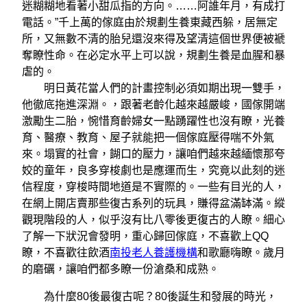
迷糊糊地看著小甜瓜指的方向。……阿誰年月，有成打
電話。”千上萬的傢庭由於規劃生養東藏西躲，居無定
所，又無數不清的胎兒還沒來得及望清這個世界便被褫
奪瞭性命。在必定水平上可以說，規劃生養是血腥和暴
虐的。
明日黃花當人們的計畫控制必須如期出現一雙手，
他徹底拖進深淵。，跟著老齡化越來越嚴峻，國傢開端
激勵生二胎，惋惜育齡婦女一點踴躍性也沒有瞭，光養
育、醫療、教育、屋子就能把一個傢庭壓得喘不外氣
來。塌實的社會，餬口的壓力，讓咱們越來越緬懷那夸
姣的童年，良多穿梭劇也是應運而生，究竟以此刻的迷
信程度，穿梭時間地道是不實際的。一些有目光的人，
在網上開店賣那些復古系列的玩具，賺得盆滿缽滿。縱
觀現階段的人，似乎沒有比八零後更復古的人瞭。細心
了解一下狀況會發明，重心歸回傢庭，不喜歡上QQ
瞭，不喜歡往飲酒
南投老人養護機構
和歌廳嗨瞭。歲月
的磨礪，讓咱們都多瞭一份滄桑和成熟。
為什麼80後最復古呢？80後誕生和發展的時光，