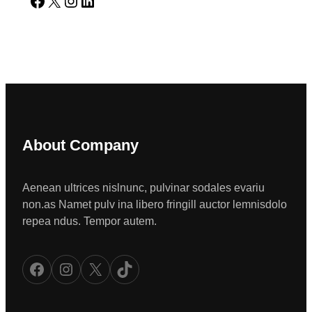
About Company
Aenean ultrices nislnunc, pulvinar sodales evariu
non.as Namet pulv ina libero fringill auctor lemnisdolo
repea ndus. Tempor autem.
Facebook
Instagram
X
TikTok