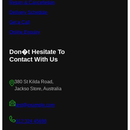
Return & Cancelletion
Delivery Schedule
Get a Call
Online Enquiry
Don�t Hesitate To
Contact With Us
380 St Kilda Road,
Jackso Store, Australia
test@example.com
012 324 45698