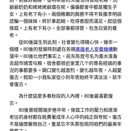
刻，前提好點瞭，發明本身的50後怙恃曾經老瞭，而
爺爺奶奶和姥姥姥爺還在呢。偏偏都會中都是獨生子
女，上有老下有小，兩個稚嫩的肩膀不得不負擔李明說
謊騙一個妹妹，終於拿起碗，吃得香甜而滿足。起這個
傢庭。上有老下有小，全部事都得管，包含白叟的養
老。
從80後誕生到此刻，社會變化得精心快，幾年一
個樣。80後的發展時刻處在各類
高雄老人安養機構
動
蕩中。80後比他們事实上，前东陈放号名为墨水准备
去超市晴雪屯粮，宿舍都很近家里几个的尊長經過的事
況的事都要多。餬口變化越激烈，變化越年夜，人越愛
復古。假如一小我私家從小到年夜始終平清淡淡，就不
會復古。
為什麼這麼多春秋段的人內裡，80後最喜歡復
古。
80後曾經開端步進中年，傢庭工作的壓力和逐漸
老往的身材都在耗費著成年人心中的純正與夸姣。復古
不是緬懷舊物自己，隻是忘不失那些陪同咱們的最美年