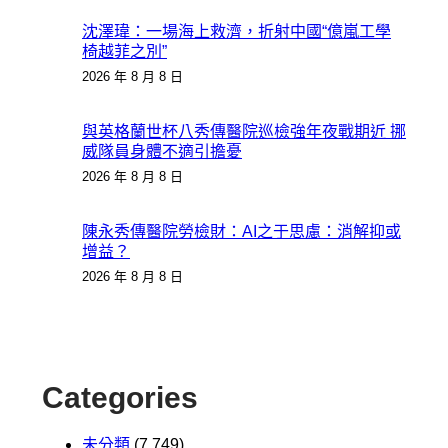
沈澤瑋：一場海上救濟，折射中國“億嵐工學
椅越菲之別”
2026 年 8 月 8 日
與英格蘭世杯八秀傳醫院巡檢強年夜戰期近 挪
威隊員身體不適引擔憂
2026 年 8 月 8 日
陳永秀傳醫院勞檢財：AI之于思慮：消解抑或
增益？
2026 年 8 月 8 日
Categories
未分類
(7,749)