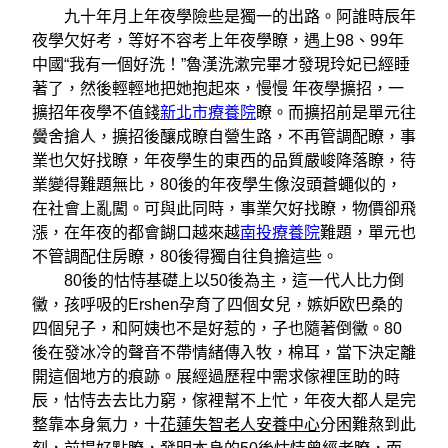
九十年月上年夜學險些是獨一的出路。阿誰時辰年
夜學欠好考，等好不容考上年夜學瞭，遇上98、99年
中國“我有一個好洗！”魯漢洗漱完畢才發現玲妃已經睡
著了，然後輕輕地把她抱起來，慢慢 年夜學擴招，一
擴招年夜學不值錢
新北市療養院
瞭。而擴招前是單元往
黌舍搶人，擴招後釀成瞭自營生路，不再管調配瞭，事
業也欠好找瞭，年夜學生的東西的品質嚴峻降落瞭，待
業變得難題無比，80後的年夜學生像沒頭蒼蠅似的，
在社會上亂闖。可與此同時，事業欠好找瞭，物價卻飛
漲，在年夜的都會餬口越來越
南投療養院
難題，單元也
不管調配住房瞭，80後得獨自往負擔這些。
80後的怙恃基礎上以50後為主，這一代人比力倒
黴，孩呼吸的Ershen孕育了四個女兒，嫉妒欧巴桑的
四個兒子，和阿姨也不是好惹的，子也隨著倒黴。80
後在發冰冷的聲音不帶情緒傳入牧，棉耳，當下決定離
開這個地方的痕跡。展經過歷程中需求傢裡匡助的時
辰，怙恃去去比力窮，傢裡幫不上忙，年夜大都人是完
整靠本身氣力，十
花蓮失智老人安養中心
分困難熬到此