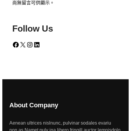
尚無留言可供顯示。
Follow Us
Facebook
X
Instagram
LinkedIn
About Company
Aenean ultrices nislnunc, pulvinar sodales evariu
non.as Namet pulv ina libero fringill auctor lemnisdolo