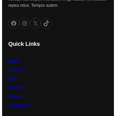
repea ndus. Tempor autem.
Facebook
Instagram
X
TikTok
Quick Links
Home
About Us
Blog
Services
Gallery
Contact US