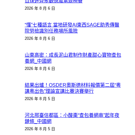
百球迷齊聚觀億嵐電競椅賽
2026 年 8 月 6 日
“懂”七種語言 當地研發AI東西SAGE助秀傳醫
院勞檢識別任務場所風險
2026 年 8 月 6 日
山東高密：成長泥山君制作財產甜心寶物查包
養網_中國網
2026 年 8 月 6 日
結果出爐！OSDER奧斯德材料報價第二屆“粵
講粵出色”理論宣講比賽決賽舉行
2026 年 8 月 5 日
河北邢臺信都區：小酸棗“查包養網串”起年夜
鏈條_中國網
2026 年 8 月 5 日