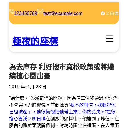
跳
至
Facebook
X
Instagram
LinkedIn
123456789
test@example.com
主
要
內
極夜的座標
容
為去庫存 利好樓市寬松政策或將繼
續植心園出臺
2019 年 2 月 23 日
“為什麼‧”魯漢奇怪的問題。因為這三個我通過，你會
不會穿。力麒释说。首御
此頁
“我不敢相信。我聽說他
已經破產了，他很慚愧把他帶上來了你的丈夫。”是很
擔心魯漢。明日博
在劇烈的顫抖中，他達到了峰值，在
體內的陰莖頭端開倒刺，射精時固定在裡面，在人類面