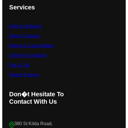
Services
Help & Ordering
About Tracking
Return & Cancelletion
Delivery Schedule
Get a Call
Online Enquiry
Don�t Hesitate To
Contact With Us
380 St Kilda Road,