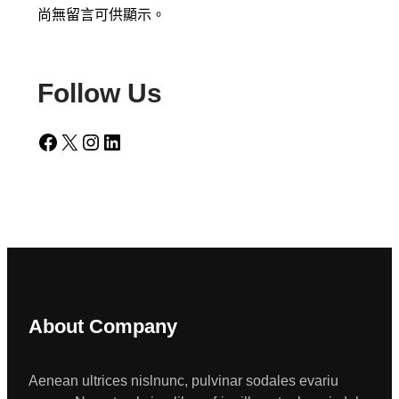
尚無留言可供顯示。
Follow Us
Facebook
X
Instagram
LinkedIn
About Company
Aenean ultrices nislnunc, pulvinar sodales evariu