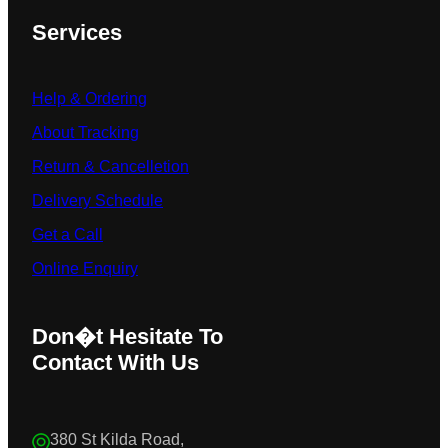
Services
Help & Ordering
About Tracking
Return & Cancelletion
Delivery Schedule
Get a Call
Online Enquiry
Don�t Hesitate To
Contact With Us
380 St Kilda Road,