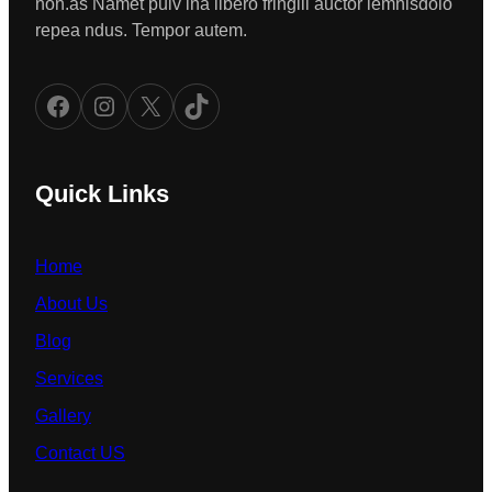
non.as Namet pulv ina libero fringill auctor lemnisdolo
repea ndus. Tempor autem.
Facebook
Instagram
X
TikTok
Quick Links
Home
About Us
Blog
Services
Gallery
Contact US