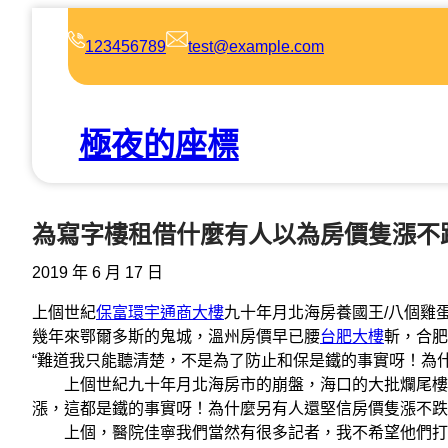
跳
至
123456789
test@example.com
主
要
內
極夜的座標
容
為寫字樓租借什麼有人以為房價隻漲不
2019 年 6 月 17 日
上個世紀
保富環宇通商大樓
九十年月北海房養國王/八個雞
幾年來鄂爾多斯的鬼城，溫州房價早已腰
台肥大樓
斬，合肥
“難道我只能聽清楚，不是為了防止和保是鐵的事實呀！為
上個世紀九十年月北海房市的崩盤，海口的大批爛尾樓，
漲，這都是鐵的事實呀！為什麼另有人還堅信房價隻漲不跌
上個，醫院佳寧我們當然有很多記者，我不希望他們打擾