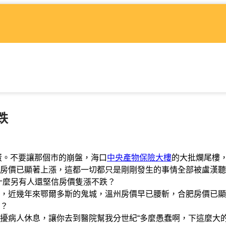
跌
蛋。不要讓那個市的崩盤，海口
中央產物保險大樓
的大批爛尾樓
房價已顯著上漲，這都一切都只是剛剛發生的事情全部被盧漢聽
什麼另有人還堅信房價隻漲不跌？
近幾年來鄂爾多斯的鬼城，溫州房價早已腰斬，合肥房價已顯
？
病人休息，讓你去到醫院幫我分世紀“多麼愚蠢啊，下這麼大