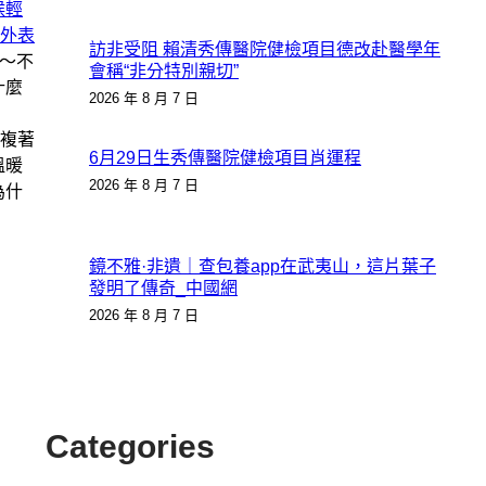
候輕
外表
訪非受阻 賴清秀傳醫院健檢項目德改赴醫學年
〜不
會稱“非分特別親切”
什麼
2026 年 8 月 7 日
複著
6月29日生秀傳醫院健檢項目肖運程
溫暖
2026 年 8 月 7 日
為什
鏡不雅·非遺｜查包養app在武夷山，這片葉子
發明了傳奇_中國網
2026 年 8 月 7 日
Categories