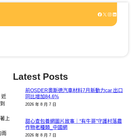
Facebook
X
Instagram
LinkedIn
Latest Posts
前OSDER奧斯德汽車材料7月新動力car 出口
，近
同比增加84.6%
到
2026 年 8 月 7 日
著上
甜心查包養網圖片故事｜“有牛哥”守護村落農
作物老種類_中國網
的雨
2026 年 8 月 7 日