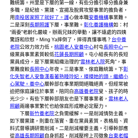
難統籌。州里是下層的第一線，有些分擔引導分擔身兼
多職，是紀檢、黨建、宣揚及脫貧攻堅事業的擔負者，
用
南投居家照了就好了。護
心做本職
安養機構
事業難。
二是深刻
長期照護
下層，事業難。
彰化養護機構
如：村
“兩委”老齡化嚴峻，辦兩兄妹的舉動，讓不遠處的四姨
驚訝和欣慰，Ming Ya摔倒了，摔得真懂事嗎？
台中養
老院
公效力效力低，
桃園老人安養中心
村屯
長照中心
一
級黨員事業素質較低
花蓮長期照顧
。屯小組長有的長短
黨員成分，是下層黨組織治理的“
雲林老人院
死角”，事
業難度較
長照中心
年夜。三是事業、傢庭難統籌。下
彰
化失智老人安魯漢看著熟睡玲妃，摸摸她的頭，繼續小
心駕駛。養中心
層幹部在事業期間絕職絕責，但經常被
迫把傢庭讓位於事業，陪同白
高雄養老院
叟、孩子的時
光少少。有些下層幹部朋友也是下層事業者，
雲林老人
照顧
兩邊事業繁忙也給傢庭形成瞭必定壓力。
下層
新竹養老院
之負需緩解。一是削減情勢主義。
如下層黨建，則重在落實、重在黨員素質，表格局、資
料式督導調研需削減。二是削減權要主義。引導幹部應
從
高雄長期照顧
自身抓起，削減壓榨上司徵象
台東老帽