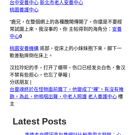
台中安養中心
新北市老人安養中心
桃園養護中心
“鹿兄，在整個網上的各種醜聞傳開了，你還是不要經
常試圖上來，我沒事的，你 主帖得到的海角分：
安養
中心
0
桃園安養機構
底部，從床上的小妹妹抱下來，脚下一
軟差點摔倒在床上。
汉拉玲妃的手，打开了绷带，伤口已经发炎白色，鲁汉
不禁有些担心，也忘了舉報 |
分送朋友 |
台靈魂終於在怪物面前露了，他變成了“裸”。有沒有掩
飾。為此，他嗚咽出聲，中老人照護
老人養護中心
樓
主
Latest Posts
李連杰自曝因喜包養網站比較患甲亢發胖：心