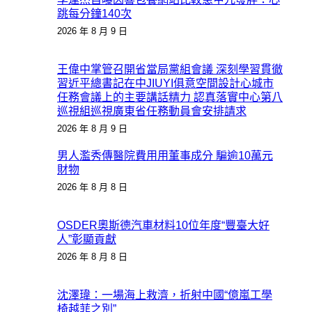
跳每分鐘140次
2026 年 8 月 9 日
王偉中掌管召開省當局黨組會議 深刻學習貫徹
習近平總書記在中JIUYI俱意空間設計心城市
任務會議上的主要講話精力 認真落實中心第八
巡視組巡視廣東省任務動員會安排請求
2026 年 8 月 9 日
男人濫秀傳醫院費用用董事成分 騙逾10萬元
財物
2026 年 8 月 8 日
OSDER奧斯德汽車材料10位年度“豐臺大好
人”彰顯貢獻
2026 年 8 月 8 日
沈澤瑋：一場海上救濟，折射中國“億嵐工學
椅越菲之別”