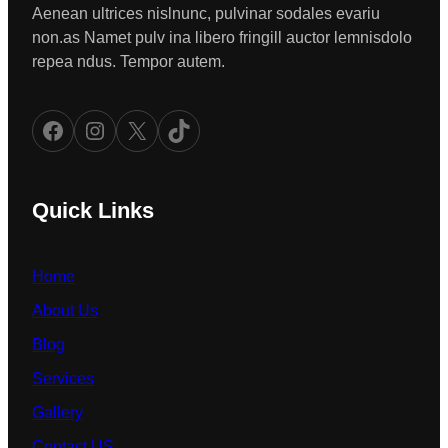
Aenean ultrices nislnunc, pulvinar sodales evariu
non.as Namet pulv ina libero fringill auctor lemnisdolo
repea ndus. Tempor autem.
Facebook
Instagram
X
TikTok
Quick Links
Home
About Us
Blog
Services
Gallery
Contact US