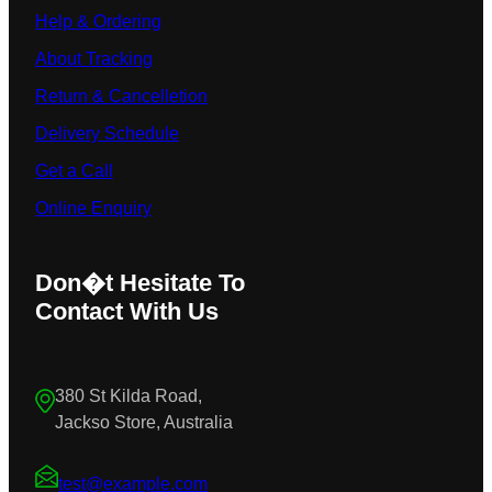
Help & Ordering
About Tracking
Return & Cancelletion
Delivery Schedule
Get a Call
Online Enquiry
Don�t Hesitate To
Contact With Us
380 St Kilda Road,
Jackso Store, Australia
test@example.com