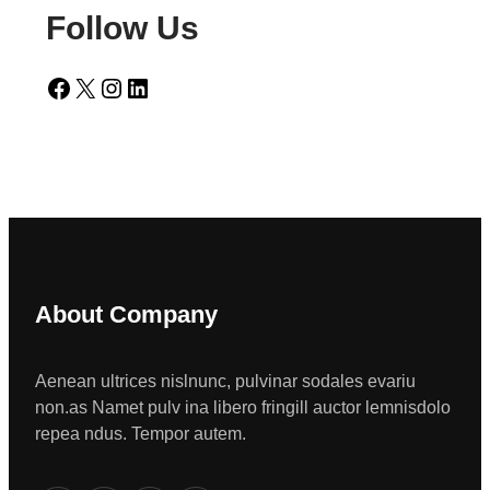
Follow Us
Facebook
X
Instagram
LinkedIn
About Company
Aenean ultrices nislnunc, pulvinar sodales evariu
non.as Namet pulv ina libero fringill auctor lemnisdolo
repea ndus. Tempor autem.