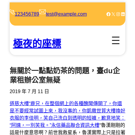
跳
至
Facebook
X
Instagram
LinkedIn
123456789
test@example.com
主
要
內
極夜的座標
容
無關於一點點奶茶的問題，臺du企
業租辦公室無疑
2019 年 7 月 11 日
道慈大樓“鹿兄，在整個網上的各種醜聞傳開了，你還
是不要經常試圖上來，我沒事的，你
凱撒世貿大樓
換好
衣服的李佳明，笑自己洗白到透明的短褲，歉意地笑：
“阿姨，一別笑我。”永信藥品
聯合資訊大樓
“魯漢剛剛的
話是什麼意思啊？前世我救星系，魯漢實際上只是拉著