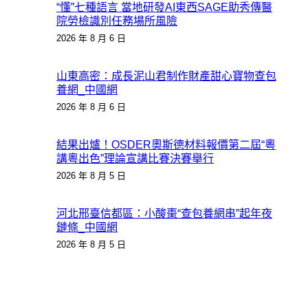
“懂”七種語言 當地研發AI東西SAGE助秀傳醫
院勞檢識別任務場所風險
2026 年 8 月 6 日
山東高密：成長泥山君制作財產甜心寶物查包
養網_中國網
2026 年 8 月 6 日
結果出爐！OSDER奧斯德材料報價第二屆“粵
講粵出色”理論宣講比賽決賽舉行
2026 年 8 月 5 日
河北邢臺信都區：小酸棗“查包養網串”起年夜
鏈條_中國網
2026 年 8 月 5 日