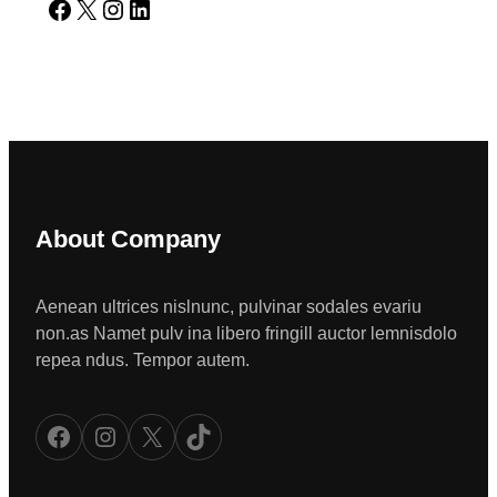
Facebook
X
Instagram
LinkedIn
About Company
Aenean ultrices nislnunc, pulvinar sodales evariu
non.as Namet pulv ina libero fringill auctor lemnisdolo
repea ndus. Tempor autem.
Facebook
Instagram
X
TikTok