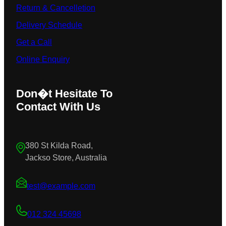
Return & Cancelletion
Delivery Schedule
Get a Call
Online Enquiry
Don�t Hesitate To
Contact With Us
380 St Kilda Road,
Jackso Store, Australia
test@example.com
012 324 45698