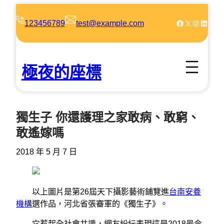
跳
至
Facebook
X
Instagram
LinkedIn
123456789
test@example.com
主
要
內
極夜的座標
容
獨生子 你還護理之家敢病、敢窮、
敢遙嫁嗎
2018 年 5 月 7 日
以上圖片是第26屆天下攝影藝術鋪覽進
台南安養
機構
選作品，河北省張審軍的《獨生子》。
它惹起全社會共識，網友紛紜表現這是2018最令