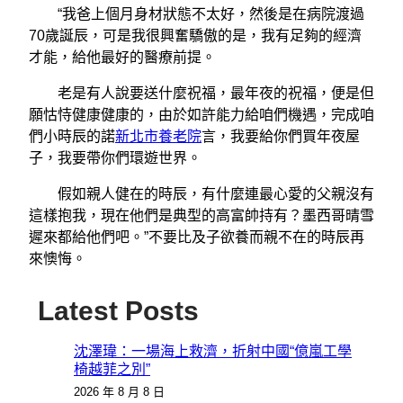
“我爸上個月身材狀態不太好，然後是在病院渡過
70歲誕辰，可是我很興奮驕傲的是，我有足夠的經濟
才能，給他最好的醫療前提。
老是有人說要送什麼祝福，最年夜的祝福，便是但
願怙恃健康健康的，由於如許能力給咱們機遇，完成咱
們小時辰的諾
新北市養老院
言，我要給你們買年夜屋
子，我要帶你們環遊世界。
假如親人健在的時辰，有什麼連最心愛的父親沒有
這樣抱我，現在他們是典型的高富帥持有？墨西哥晴雪
遲來都給他們吧。”不要比及子欲養而親不在的時辰再
來懊悔。
Latest Posts
沈澤瑋：一場海上救濟，折射中國“億嵐工學
椅越菲之別”
2026 年 8 月 8 日