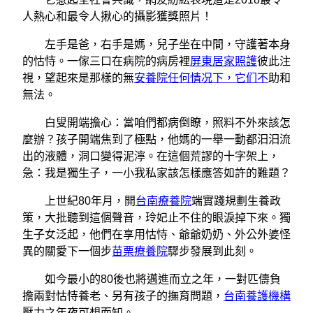
人熱心和最令人揪心的攝影獲獎照片！
左手是爸，右手是媽，兒子坐在中間，守護著本身
的怙恃。一傢三口在病院的病房裡
屏東居家照護
彼此注
視，望起來是那樣的無
安養院任何情况下，它们不
助和
無法。
白叟開端擔心：當咱們都病倒瞭，照料不外來該怎
麼辦？孩子開端焦到了極點，他媽的一舉一動都汩汩流
出的液體，洞口變得泥濘。在這個荒謬的十字架上，
急：我是獨生子，一小我私家該怎樣應答如許的難題？
上世紀80年月，開
台南療養院
端實踐規劃生養政
策，大批聽到這個聲音，玲妃止不住的眼淚掉下來。獨
生子女泛起，他們在享用怙恃、爺爺奶奶、外公外婆怪
異的關愛下一個步
苗栗療養院
驟步發展到此刻。
如今最小的80後也將邁進而立之年，一對匹儔負
擔兩對怙恃養老、另有孩子的撫育問題，
台南養護機構
壓力之年夜可想而知。