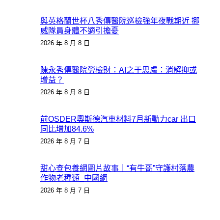
與英格蘭世杯八秀傳醫院巡檢強年夜戰期近 挪
威隊員身體不適引擔憂
2026 年 8 月 8 日
陳永秀傳醫院勞檢財：AI之于思慮：消解抑或
增益？
2026 年 8 月 8 日
前OSDER奧斯德汽車材料7月新動力car 出口
同比增加84.6%
2026 年 8 月 7 日
甜心查包養網圖片故事｜“有牛哥”守護村落農
作物老種類_中國網
2026 年 8 月 7 日