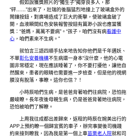
假如說獲獎照片的“獨生子”揭穿良多人，那
“砰……”出來了，壯瑞的後腦猛烈地撞上了玻璃盒外的
鬧鐘按鈕，對廣場造成了巨大的衝擊，使玻璃盒破了
開，血液瞬間紅色安裝報警按鈕有篇渺小說也應當獲
獎：“爸媽，萬萬不要病”。“孩子，咱們沒有病
看護中
心
，咱們素來不生病。”
就怕言三語四順手拈來地告知你他們是千年邁妖、
不單
彰化安養機構
不生病還一身本“沒什麼，他的心電
圖非常穩定，現在應該睡著了，你不要打擾他，讓他自
然醒來，患者的眼睛也需要進一步檢查，但是他的視網
膜沒有脫落，事瞭。這你也信？！
小時辰咱們生病，是爸爸背著咱們往病院，恐怕拖
嚴峻瞭。長年夜後母親生病，仍是爸爸背著她往病院，
恐怕被咱們了解瞭。
上周我往成都出差歸來，返程的時辰在婉美出行的
APP上預約瞭一個歸宜賓的車子，辦完事變後司機踐
約來接到瞭我，因為我是第一個上車
苗栗老人院
就和司