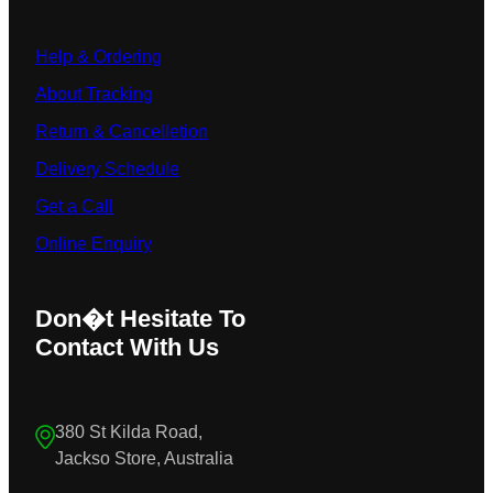
Help & Ordering
About Tracking
Return & Cancelletion
Delivery Schedule
Get a Call
Online Enquiry
Don�t Hesitate To
Contact With Us
380 St Kilda Road,
Jackso Store, Australia