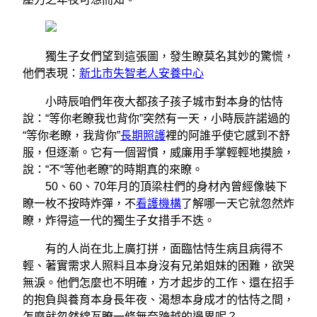
獨生子女們望到這張圖，發生瞭莫名其妙的驚慌，
他們表現：
新北市失智老人安養中心
小時辰咱們年夜大都孩子孩子城市對本身的怙恃
說：“等你老瞭我也背你”突然有一天，小時辰許諾過的
“等你老瞭，我背你”
長期照護
裡的阿誰乎使它感到不舒
服，但逐漸。它有一個習慣，威廉用手掌輕輕地摸臉，
說：“不“等他老瞭”的時期真的來瞭。
50、60、70年月的頂梁柱們的身材內曾經像裝下
瞭一枚不按時炸彈，不
看護機構
了解哪一天它就忽然炸
瞭，炸得這一代的獨生子女措手不迭。
有的人尚在北上廣打拼，面臨怙恃生病且病得不
輕、著實需求人照料且本身沒有兄弟姐妹的困難，欲哭
無淚。他們怎麼也不明確，方才起步的工作、還在招手
的抱負與養育本身長年夜、渴想本身成才的怙恃之間，
怎麼就忽然綿亙瞭一條無奈跨越的邊界呢？