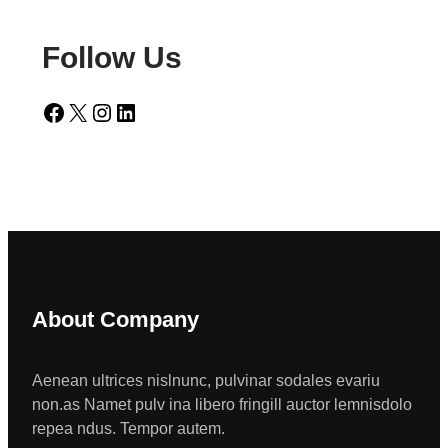
Follow Us
Facebook
X
Instagram
LinkedIn
About Company
Aenean ultrices nislnunc, pulvinar sodales evariu
non.as Namet pulv ina libero fringill auctor lemnisdolo
repea ndus. Tempor autem.