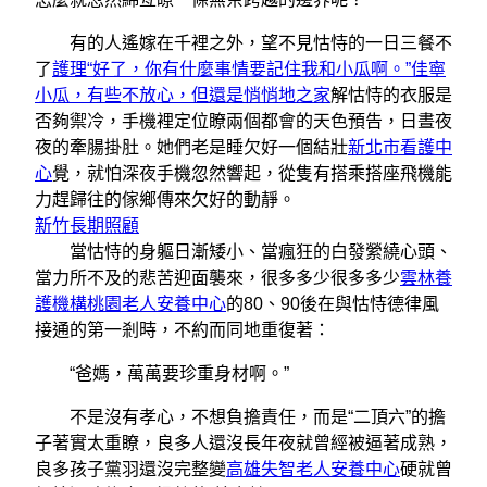
有的人遙嫁在千裡之外，望不見怙恃的一日三餐不
了
護理“好了，你有什麼事情要記住我和小瓜啊。”佳寧
小瓜，有些不放心，但還是悄悄地之家
解怙恃的衣服是
否夠禦冷，手機裡定位瞭兩個都會的天色預告，日晝夜
夜的牽腸掛肚。她們老是睡欠好一個結壯
新北市看護中
心
覺，就怕深夜手機忽然響起，從隻有搭乘搭座飛機能
力趕歸往的傢鄉傳來欠好的動靜。
新竹長期照顧
當怙恃的身軀日漸矮小、當瘋狂的白發縈繞心頭、
當力所不及的悲苦迎面襲來，很多多少很多多少
雲林養
護機構
桃園老人安養中心
的80、90後在與怙恃德律風
接通的第一剎時，不約而同地重復著：
“爸媽，萬萬要珍重身材啊。”
不是沒有孝心，不想負擔責任，而是“二頂六”的擔
子著實太重瞭，良多人還沒長年夜就曾經被逼著成熟，
良多孩子黨羽還沒完整變
高雄失智老人安養中心
硬就曾