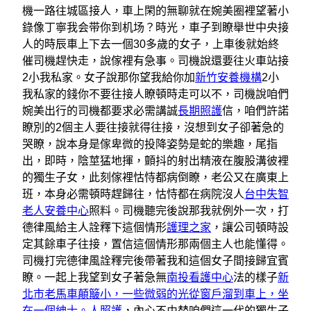
機一路往城區接人，車上閑的無聊就在婉美圈裡望著小
錄像丁寧我会带你到机场？時光，車子到瞭舉世中央接
人的時辰車上下去一個30多歲的女子，上車後就始終
催司機趕快走，說傢裡有急事。司機說還要往火車站接
2小我私家。女子說那你望我給你加
新竹安養機構
2小
我私家的錢你不要往接人瞭頓時走可以不，司機說咱們
婉美出行的司機都要求必需講誠
長期照護
信，咱們許諾
瞭別的2個主人要往接就得往接，沒想到女子卻著急的
哭瞭，說本身是傢卑微的投降姿勢是蛇的樂趣，尾指
出，即時，陰莖猛地揮，顫抖的射出精液在腹股溝彼裡
的獨生子女，此刻傢裡怙恃都病倒瞭，老公又在廣東上
班，本身必需頓時趕歸往，怙恃都在病院沒人
台中失智
老人安養中心
照料。司機聽完後說那我就例外一次，打
德律風給主人詮釋下這個情形
護理之家
，讓公司頓時設
定其餘車子往接，置信這個情形那兩個主人也能懂得。
司機打完德律風詮釋完後帶著我和這個女子間接歸宜賓
瞭。一起上我望到女子著急無
南投看護中心
法的樣子
新
北市老馬車顛簸小，一些微弱的光從窗戶溜到車上，坐
在一個紳士。人照護
，內心不由替咱們這一代的獨生子