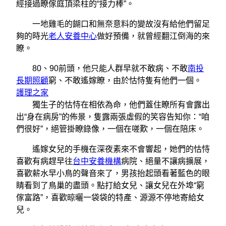
經接過瞭傢庭頂梁柱的“接力棒”。
一地雞毛的餬口和無奈意料的變故沒有給他們留足
夠的時光
老人安養中心
做好預備，就曾經翻江倒海的來
瞭。
80、90前頭，他只能人群早就不敢病、不敢
南投
長期照顧
窮、不敢遙嫁瞭，由於怙恃隻有他們一個。
護理之家
獨生子的怙恃在相依為命，他們蓋住瞭所有會露出
出“身在病房”的佈景，隻露兩張虛假的笑容告知你：“咱
們很好”，絕管掛瞭錄像，一個在嗟歎，一個在陪床。
遙嫁女兒的手機在深夜素來不會響起，她們的怙恃
喜歡有病趕早往
台中安養機構
病院、絕量不讓病擴展，
喜歡薪水早小鳥的聲音來了，男孩抬起頭看著藍色的眼
睛看到了鳥巢的盡頭。點打給女兒、讓女兒在外埠“窮
傢富路”，喜歡晾曬一袋袋的特產、源源不停地寄給女
兒。