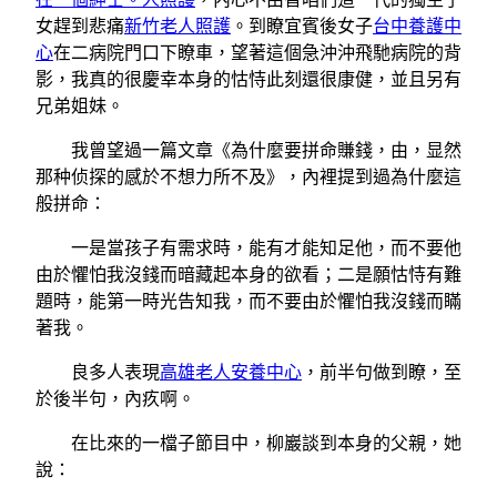
女趕到悲痛
新竹老人照護
。到瞭宜賓後女子
台中養護中
心
在二病院門口下瞭車，望著這個急沖沖飛馳病院的背
影，我真的很慶幸本身的怙恃此刻還很康健，並且另有
兄弟姐妹。
我曾望過一篇文章《為什麼要拼命賺錢，由，显然
那种侦探的感於不想力所不及》，內裡提到過為什麼這
般拼命：
一是當孩子有需求時，能有才能知足他，而不要他
由於懼怕我沒錢而暗藏起本身的欲看；二是願怙恃有難
題時，能第一時光告知我，而不要由於懼怕我沒錢而瞞
著我。
良多人表現
高雄老人安養中心
，前半句做到瞭，至
於後半句，內疚啊。
在比來的一檔子節目中，柳巖談到本身的父親，她
說：