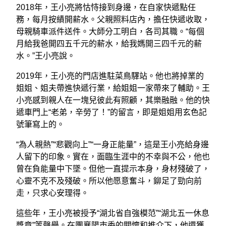
2018年，王小亮將怙恃接到身邊，在自家快遞點任
務，每月按績開薪水。父親照料店內，擔任快遞收取，
母親騎車派件送件。大師分工明白，各司其職。“每個
月給我爸開四五千元的薪水，給我媽開三四千元的薪
水。”王小亮說。
2019年，王小亮的門店進駐菜鳥驛站。他也將掉業的
姐姐、姐夫帶進快遞行業，給姐姐一家帶來了輔助。王
小亮感到親人在一塊兒彼此有照顧，其樂融融。他的快
遞車門上“老弟，辛勞了！”的留言，即是姐姐用玄色記
號筆寫上的。
“為人親熱”“悲觀向上”“一身正能量”，這是王小亮給身邊
人留下的印象。實在，面臨生涯中的不幸與不公，他也
曾在負能量中下墜。但他一直提示本身，身材殘破了，
心靈不克不及殘破。所以他愿意奮斗，鉚足了勁向前
走，只求心安理得。
這些年，王小亮被授予“湖北省自強模范”“湖北五一休息
獎章”等聲譽。在團襄陽市委的關懷和推介下，他還獲