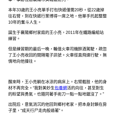
本年33歲的王小亮單手打包快遞僅需20秒。從22歲掉
往右臂，到在快遞行業博得一席之地，他單手托起整整
10年的奮斗人生。
誕生于襄陽鄉村家庭的王小亮，2011年在鐵路編組站
練習。
但是練習期的最后一晚，輪值火車司機醉酒駕駛，疏忽
了王小亮收回的間隔電子訊號。火車徑直飛速行駛，無
情地向他撞往。
醒來時，王小亮躺在冰涼的病床上。右臂截肢，他的身
材不再完全。“我對美妙生
包養網
活的向往，甚至對生
的盼望與勇氣，也隨同著手術刀一點一點地鋸沒了。”
出院后，意氣消沉的他回到鄉村老家，把本身封鎖在房
子里，“成天行尸走肉般過著”。