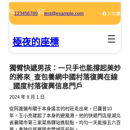
跳
至
Facebook
X
Instagram
LinkedIn
123456789
test@example.com
主
要
內
極夜的座標
容
獨臂快遞男孩：一只手也能撐起美妙
的將來_查包養網中國村落復興在線
_國度村落復興信息門戶
2024 年 8 月 1 日
從阿誰遍布關于本身謠言的村莊走出來，已曩昔10
年。王小亮建起了本身的避風港。他的快遞門店是湖北
省襄陽市第三家菜鳥驛站進駐點，均勻一天能接五六百
單，事跡位居襄陽市樊城區前列。