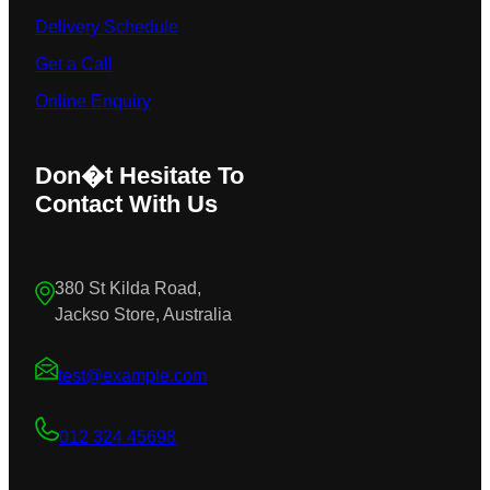
Delivery Schedule
Get a Call
Online Enquiry
Don�t Hesitate To
Contact With Us
380 St Kilda Road,
Jackso Store, Australia
test@example.com
012 324 45698