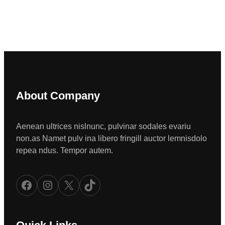
About Company
Aenean ultrices nislnunc, pulvinar sodales evariu
non.as Namet pulv ina libero fringill auctor lemnisdolo
repea ndus. Tempor autem.
Facebook
Instagram
X
TikTok