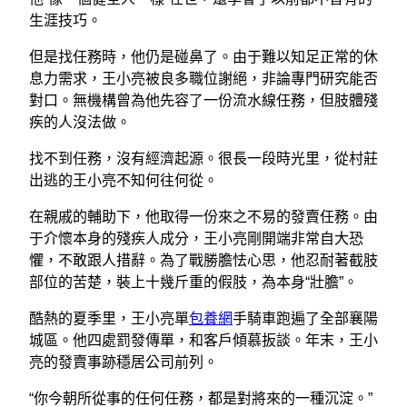
生涯技巧。
但是找任務時，他仍是碰鼻了。由于難以知足正常的休
息力需求，王小亮被良多職位謝絕，非論專門研究能否
對口。無機構曾為他先容了一份流水線任務，但肢體殘
疾的人沒法做。
找不到任務，沒有經濟起源。很長一段時光里，從村莊
出逃的王小亮不知何往何從。
在親戚的輔助下，他取得一份來之不易的發賣任務。由
于介懷本身的殘疾人成分，王小亮剛開端非常自大恐
懼，不敢跟人措辭。為了戰勝膽怯心思，他忍耐著截肢
部位的苦楚，裝上十幾斤重的假肢，為本身“壯膽”。
酷熱的夏季里，王小亮單
包養網
手騎車跑遍了全部襄陽
城區。他四處罰發傳單，和客戶傾慕扳談。年末，王小
亮的發賣事跡穩居公司前列。
“你今朝所從事的任何任務，都是對將來的一種沉淀。”