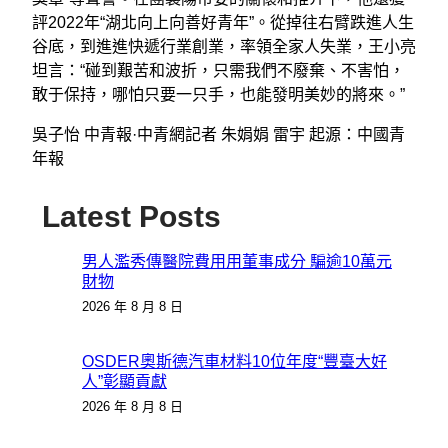
評2022年“湖北向上向善好青年”。從掉往右臂跌進人生
谷底，到進進快遞行業創業，率領全家人失業，王小亮
坦言：“碰到艱苦和波折，只需我們不廢棄、不害怕，
敢于保持，哪怕只要一只手，也能發明美妙的將來。”
吳子怡 中青報·中青網記者 朱娟娟 雷宇 起源：中國青
年報
Latest Posts
男人濫秀傳醫院費用用董事成分 騙逾10萬元
財物
2026 年 8 月 8 日
OSDER奧斯德汽車材料10位年度“豐臺大好
人”彰顯貢獻
2026 年 8 月 8 日