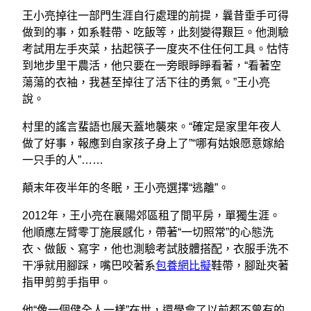
王小亮掉往一部門生涯自行處理的前提，曩昔垂手可得
做到的事，如系鞋帶、吃飯等，此刻變得艱巨。他測驗
考試用左手夾菜，拈起筷子一度夾不住任何工具。怙恃
到地步里干農活，他只要在一旁眼睜睜看著，“看著空
蕩蕩的衣袖，我甚至掉往了活下往的勇氣。”王小亮
說。
村里的謠言蜚語也展天蓋地襲來。“確定是家里年夜人
做了好事，報應到自家孩子身上了”“哪有姑娘愿意嫁給
一只手的人”……
顛末年夜半年的冬眠，王小亮選擇“逃離”。
2012年，王小亮在襄陽郊區租了間平房，單獨生涯。
他順應左臂零丁施展感化，帶著“一切照常”的心態洗
衣、做飯、寫字，他也測驗考試肢體搭配，衣服手洗不
干凈就用腳踩，嘴巴咬著系
包養網比擬
鞋帶，腳趾夾著
指甲剪剪手指甲。
他“像一個健全人一樣”在世，還學會了以前都不曾有的