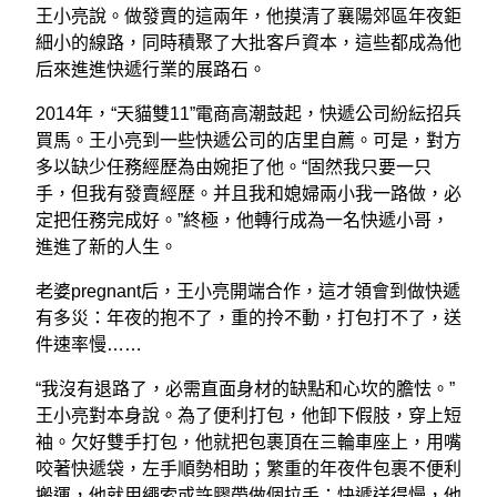
王小亮說。做發賣的這兩年，他摸清了襄陽郊區年夜鉅
細小的線路，同時積聚了大批客戶資本，這些都成為他
后來進進快遞行業的展路石。
2014年，“天貓雙11”電商高潮鼓起，快遞公司紛紜招兵
買馬。王小亮到一些快遞公司的店里自薦。可是，對方
多以缺少任務經歷為由婉拒了他。“固然我只要一只
手，但我有發賣經歷。并且我和媳婦兩小我一路做，必
定把任務完成好。”終極，他轉行成為一名快遞小哥，
進進了新的人生。
老婆pregnant后，王小亮開端合作，這才領會到做快遞
有多災：年夜的抱不了，重的拎不動，打包打不了，送
件速率慢……
“我沒有退路了，必需直面身材的缺點和心坎的膽怯。”
王小亮對本身說。為了便利打包，他卸下假肢，穿上短
袖。欠好雙手打包，他就把包裹頂在三輪車座上，用嘴
咬著快遞袋，左手順勢相助；繁重的年夜件包裹不便利
搬運，他就用繩索或許膠帶做個拉手；快遞送得慢，他