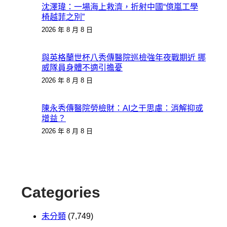
沈澤瑋：一場海上救濟，折射中國“億嵐工學
椅越菲之別”
2026 年 8 月 8 日
與英格蘭世杯八秀傳醫院巡檢強年夜戰期近 挪
威隊員身體不適引擔憂
2026 年 8 月 8 日
陳永秀傳醫院勞檢財：AI之于思慮：消解抑或
增益？
2026 年 8 月 8 日
Categories
未分類
(7,749)