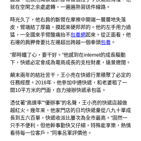
就在空閑之余處處轉，一遍遍熟習送件線路。
時光久了，他右肩的斷臂在摩擦中開端一層層地失落
皮，臂端結了厚繭，摸起來硬邦邦的。他的左手用力過
猛，一全國來手臂酸痛抬不
包養網
起來。從正面看，他
右邊的肩胛骨要比左邊超出跨越一個拳頭
包養
。
“那時鐵了心，要干好。”他感到在internet的成長驅動
下，快遞必定會成為電商成長的支柱財產，遠景遼闊。
顛末兩年的結壯苦干，王小亮在快遞行業積聚了必定的
任務經歷。2016年，他參加中通快遞，和老婆租了一
間10平方米的門面，自力接辦快遞承包區。
憑仗著“高速率”“優辦事”的名聲，王小亮的快遞店越做
越紅火。幾年來，他家門店的日均快遞量從八九十單成
長到五六百單，快遞收派比屢次為全市最高。“固然一
只手不便利，但他幹事勤快又仔細，特殊能享樂，熱情
看待每一位客戶。”同事呂軍評價他。