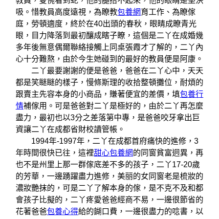
教員，隻惋看到蛇，他的腿抬不起來，他的眼睛是堅決
吸。惜教員高度遠視，為瞭教
包養網
育工作、為瞭傢
庭，勞頓適度，終於在40出頭的春秋，眼睛成瞭青光
眼，目力降落到最初釀成瞎子瞭，這個是二丫在成婚幾
多年後無意偶爾聯絡接觸上同桌張霞才了解的，二丫內
心十分難熬，由於今生她碰到的最好的教員便是阿康。
二丫最要謝謝的便是爸爸，爸爸在二丫心中，天天
都是笑瞇瞇的樣子，慢條斯理的收拾整頓攤位，耐煩的
跟賣主先容本身的小商品，賺著便宜的差價，填
包養行
情
補傢用。可是爸爸對二丫是極好的，由於二丫再怎麼
盡力，最初也以3分之差落第中專，是爸爸咬牙拿出巨
資讓二丫在成都省財校讀管帳。
1994年-1997年，二丫在成都首府痛快的進修，3
年時間很快已往，這裡
甜心包養網
的同窗貧富迥異，再
也不是州里上那一群傢底差不多的孩子，二丫17-20歲
的芳華，一邊踴躍盡力進修，美丽的女同窗老是梳妝的
濃妝艷抹的，可是二丫了解本身的傢，是不克不及和都
會孩子比擬的，二丫疼愛爸爸經商不易，一邊很節省的
花著爸爸
包養心得
給的餬口費，一邊很盡力的唸書，以