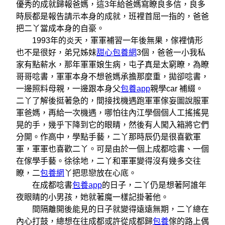
優秀的成就歸報爸媽，這3年給爸媽寫瞭良多信，良多
時辰都是報告請示本身的成就，班裡首屈一指的，爸爸
把二丫當成本身的自豪。
1993年的炎天，軍軍補習一年後無果，傢裡情形
也不是很好，弟兄姊妹
甜心包養網
3個，爸爸一小我私
家有點薪水，那年軍軍娘生病，屯子真是太窮瞭，為瞭
哥哥唸書，軍軍本身不想爸媽承擔那麼重，拋卻唸書，
一邊照料母親，一邊跟本身父
包養app
親學car 補綴。
二丫了解後挺著急的，間接找機遇跑軍軍傢妄圖說服軍
軍爸媽，再給一次機遇，哪怕往內江學個個人工搖搖晃
晃的手，幾乎下降到它的眼睛，然後有人闖入箱將它們
分開。作高中，學點手藝，二丫那時辰仍是很喜歡軍
軍，軍軍也喜歡二丫。可是由於一個上成都唸書、一個
在傢學手藝。徐徐地，二丫和軍軍變得沒有幾多交往
瞭，二
包養網
丫把思戀放在心底。
在成都唸書
包養app
的日子，二丫仍是想著阿誰年
夜眼睛的小男孩，她就著魔一樣記掛著他。
間隔離開後能見的日子就變得遠遠無期，二丫總在
內心打鼓，總想在往成都或許從成都歸
包養
傢的路上偶