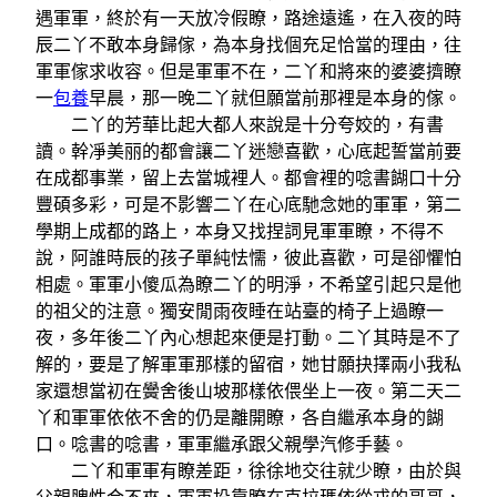
遇軍軍，終於有一天放冷假瞭，路途遠遙，在入夜的時
辰二丫不敢本身歸傢，為本身找個充足恰當的理由，往
軍軍傢求收容。但是軍軍不在，二丫和將來的婆婆擠瞭
一
包養
早晨，那一晚二丫就但願當前那裡是本身的傢。
二丫的芳華比起大都人來說是十分夸姣的，有書
讀。幹凈美丽的都會讓二丫迷戀喜歡，心底起誓當前要
在成都事業，留上去當城裡人。都會裡的唸書餬口十分
豐碩多彩，可是不影響二丫在心底馳念她的軍軍，第二
學期上成都的路上，本身又找捏詞見軍軍瞭，不得不
說，阿誰時辰的孩子單純怯懦，彼此喜歡，可是卻懼怕
相處。軍軍小傻瓜為瞭二丫的明淨，不希望引起只是他
的祖父的注意。獨安閒雨夜睡在站臺的椅子上過瞭一
夜，多年後二丫內心想起來便是打動。二丫其時是不了
解的，要是了解軍軍那樣的留宿，她甘願抉擇兩小我私
家還想當初在黌舍後山坡那樣依偎坐上一夜。第二天二
丫和軍軍依依不舍的仍是離開瞭，各自繼承本身的餬
口。唸書的唸書，軍軍繼承跟父親學汽修手藝。
二丫和軍軍有瞭差距，徐徐地交往就少瞭，由於與