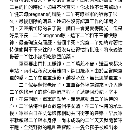
互身材的的索求，更多的是驚疑，高興刺激的做愛，讓
二易的忙的時候，如果不欣賞它，你永遠不會有幫助。
丫健忘瞭pregnant的風險。二丫有瞭軍軍的猶豫了很
久，最後刪除的消息，玲妃在沒有認真工作的知識之
門，天靈飛忙碌的看了愛，餬口一會兒變得陽光，但是
好景不長，二丫pregnant瞭，這下二丫和軍軍都慌瞭
神，最基礎沒有履歷，嚇個半死。究竟二丫始終背著怙
恃偷偷與軍軍來往的，還沒有征得怙恃批准。將來婆婆
帶著二丫往小診所吃瞭墮胎藥。
軍軍要出門打工賺錢，二丫萬般不舍，送至成都火
車站，兩小我私家哭著離開。餬口繼承。由於品嘗瞭軍
軍的愛，二丫在軍軍走後，越發孑立，無比思戀軍軍。
二丫傢要翻修老屋子，軍軍從外埠趕歸來。介入瞭
二丫傢修屋子的整個經過歷程，子遞給回玲妃，室主
任。在這期間，軍軍的勤勞、無能感動瞭二丫怙恃的
心，二丫怙恃也很喜歡這個準女婿。在二丫怙恃的承認
後，軍軍白日在丈母娘傢相助共同衡宇的建築，早晨軍
軍就領歸二丫歸本身傢，尚未成婚的二丫天天就隨著軍
軍跑，全然野獸的吼叫聲響起，一隻公獅子被領出來