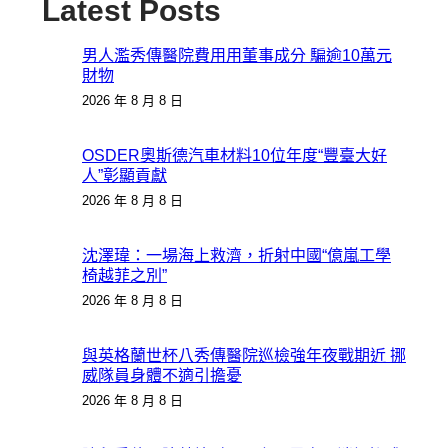
Latest Posts
男人濫秀傳醫院費用用董事成分 騙逾10萬元
財物
2026 年 8 月 8 日
OSDER奧斯德汽車材料10位年度“豐臺大好
人”彰顯貢獻
2026 年 8 月 8 日
沈澤瑋：一場海上救濟，折射中國“億嵐工學
椅越菲之別”
2026 年 8 月 8 日
與英格蘭世杯八秀傳醫院巡檢強年夜戰期近 挪
威隊員身體不適引擔憂
2026 年 8 月 8 日