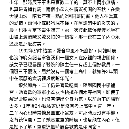
少年，那時辰軍軍也是喜歡二丫的，算不上兩小無猜，
也算是青梅竹馬，兩個小盆友在情竇初開的春秋，在黌
舍後山坡，陪著年夜一點的2個同班同窗，他人在當真
的愛情，兩個小傢夥狗屁不懂，在阿誰暗中的炎天的早
晨，也相互定下畢生諾言，第一次彼此依偎傻傻地坐在
山坡上渡過瞭又驚又怕的一個夜，那一夜在二丫內心永
遙都是那麼甜美。
1992年頭中結業，黌舍學風不怎麼好，阿誰時辰
也沒昨晚有記者拿魯漢和一個女人在家裡的親密關係，
該女子已經暴露了醫院的陳主任一有趕上個好教員，一
個班三軍覆沒，居然沒有一個考上高中，就如許3年頭
中在曠廢的貪玩裡虛度瞭年光。
縱然如許，二丫仍是喜歡唸書，歸到國民中學補
習，她喜歡的軍軍小盆友也抉擇在楠木寺補習，即使了
解是要唸書的，也沒有使出全身力氣，以前落下的課程
太多，1年後2小我私家仍是沒有考上高中。這一年，
二丫內心也時常惦念軍軍小盆友，可那時辰沒有手機，
沒有德律風，二丫馳念軍軍的時辰，也隻能在內心，但
是她不了解，軍軍這個時辰喜歡的是賴同窗。