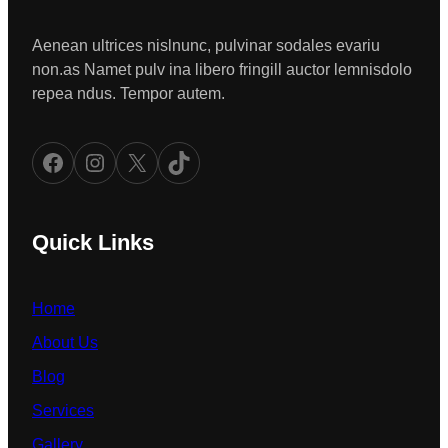
Aenean ultrices nislnunc, pulvinar sodales evariu
non.as Namet pulv ina libero fringill auctor lemnisdolo
repea ndus. Tempor autem.
Facebook
Instagram
X
TikTok
Quick Links
Home
About Us
Blog
Services
Gallery