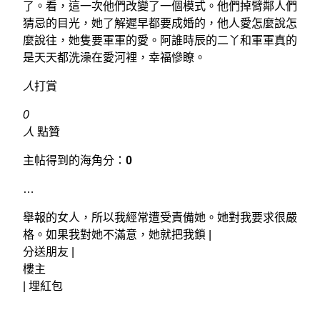
了。看，這一次他們改變了一個模式。他們掉臂鄰人們
猜忌的目光，她了解遲早都要成婚的，他人愛怎麼說怎
麼說往，她隻要軍軍的愛。阿誰時辰的二丫和軍軍真的
是天天都洗澡在愛河裡，幸福慘瞭。
人
打賞
0
人
點贊
主帖得到的海角分：
0
…
舉報的女人，所以我經常遭受責備她。她對我要求很嚴
格。如果我對她不滿意，她就把我鎖 |
分送朋友 |
樓主
|
埋紅包