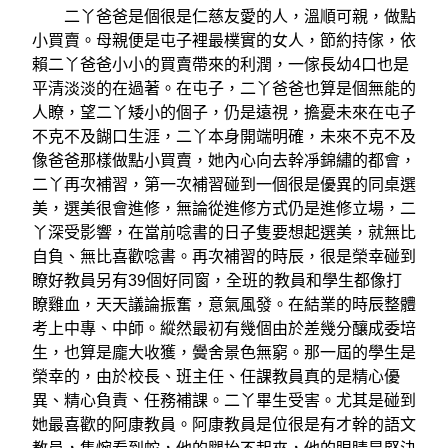
二丫爸爸是個很是仁慈友愛的人，溫順可親，做點
小買賣。母親便是屯子裡最樸實的女人，節約持傢，依
賴二丫爸爸小小的買賣帶來的利潤，一傢長幼4口也是
平清淡淡的在過著。在屯子，二丫爸爸也算是個無能的
人瞭，望二丫矮小的個子，仍是遠視，擔憂未來在屯子
不克不及餬口生涯，二丫本身開端明確，未來不克不及
像爸爸那樣做點小買賣，她內心向去幹凈錦繡的都會，
二丫再次補習，第一次補習碰到一個很是優異的同桌選
美，選美很會進修，無論從進修方式仍是進修立場，二
丫深受影響，在當前唸書的日子隻要想起選美，就無比
自負、無比喜歡唸書。再次補習的時辰，很是榮幸碰到
瞭好教員另有39個好同窗，全班的教員和學生都像打
瞭雞血，天天議論振奮，意氣風發。在結業的時辰整體
考上中專、中師。縱然最初有幾個由於差幾分釀成委培
生，也算是龐大收獲，黌舍景色無窮。那一屆的學生是
榮幸的，由於校長、班主任、任課教員真的是精心優
異、精心負責、任務補課。二丫畢生受害。尤其是碰到
她最喜歡的阿康教員。阿康教員是位很是有才幹的語文