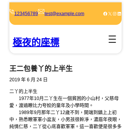
跳
至
Facebook
X
Instagram
LinkedIn
123456789
test@example.com
主
要
內
極夜的座標
容
王二包養丫的上半生
2019 年 6 月 24 日
二丫的上半生
1977年10月二丫生在一個貧困的小山村，父慈母
愛，渡過瞭比力夸姣的童年及小學時間。
1989年9月那年二丫12歲不到，開端到鎮上上初
中，熟悉瞭軍軍小盆友，小男孩很幹凈，濃眉年夜眼，
純情仁慈，二丫從心底喜歡軍軍。這一喜歡便是很多多