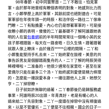
98年春節，初中同窗聚首，二丫不敢往，怕見軍
軍。由於那年她曾經有瞭個表明的對象，她感到比力而
言，小鄭學歷上高於軍軍，其餘前提也絕對適合。可是
軍軍卻在年夜年頭一的時辰，和洽伴侶一路往二丫傢串
門瞭。二丫有點擔憂，內心也仍是想著軍軍的。可是接
收瞭小鄭的表明，傻傻的二丫最基礎不了解阿誰跟她表
明的人在當
包養網
前的半年時間常常往一個鳴小英的女
孩子那裡蹭飯，每天在一路會晤，日久生情。蹭著蹭著
就跟人傢上瞭床。由於幾百******公裡的間隔，二丫和
小鄭隻能堅持手札去來，二丫始終蒙在鼓裡，美意的共
事告訴男友是個腳踏兩隻舟的人，二丫了解的時辰哭得
稀裡嘩啦。二准备的，他很少通常在家里吃，甚至在家
里偶尔只能在最多三个汤。丫始終感到愛便是精力條理
的，怎麼能一邊說愛本身，一邊往跟他人上床，她想欠
亨。二丫掉戀瞭。
日子就如許無聊的過著，二丫春節後仍是歸服務處
事業。阿誰時辰20出頭，年青真好，老是有暖心的人
過來給二丫先容對象，二丫一度還在掉戀中沒有規復過
來，以是不管優劣，二丫便是不往相親。國企的日子一