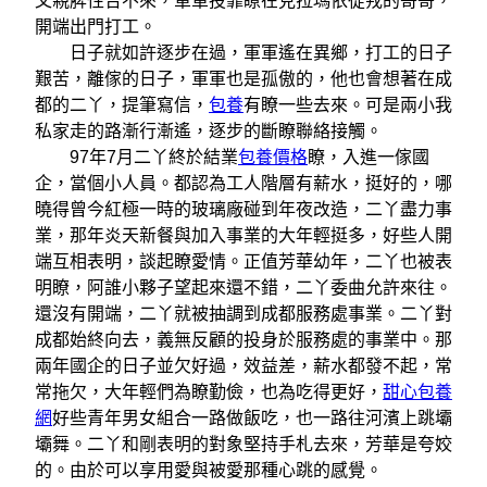
父親脾性合不來，軍軍投靠瞭在克拉瑪依從戎的哥哥，
開端出門打工。
日子就如許逐步在過，軍軍遙在異鄉，打工的日子
艱苦，離傢的日子，軍軍也是孤傲的，他也會想著在成
都的二丫，提筆寫信，
包養
有瞭一些去來。可是兩小我
私家走的路漸行漸遙，逐步的斷瞭聯絡接觸。
97年7月二丫終於結業
包養價格
瞭，入進一傢國
企，當個小人員。都認為工人階層有薪水，挺好的，哪
曉得曾今紅極一時的玻璃廠碰到年夜改造，二丫盡力事
業，那年炎天新餐與加入事業的大年輕挺多，好些人開
端互相表明，談起瞭愛情。正值芳華幼年，二丫也被表
明瞭，阿誰小夥子望起來還不錯，二丫委曲允許來往。
還沒有開端，二丫就被抽調到成都服務處事業。二丫對
成都始終向去，義無反顧的投身於服務處的事業中。那
兩年國企的日子並欠好過，效益差，薪水都發不起，常
常拖欠，大年輕們為瞭勤儉，也為吃得更好，
甜心包養
網
好些青年男女組合一路做飯吃，也一路往河濱上跳壩
壩舞。二丫和剛表明的對象堅持手札去來，芳華是夸姣
的。由於可以享用愛與被愛那種心跳的感覺。