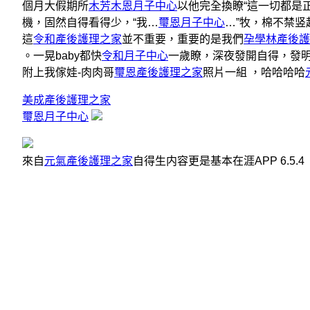
個月大假期所
木芳木恩月子中心
以他完全換瞭“這一切都是
機，固然自得看得少，“我…
璽恩月子中心
…”牧，棉不禁
這
令和產後護理之家
並不重要，重要的是我們
孕學林產後護
。一晃baby都快
令和月子中心
一歲瞭，深夜發開自得，發
附上我傢娃-肉肉哥
璽恩產後護理之家
照片一組 ，哈哈哈哈
美成產後護理之家
璽恩月子中心
來自
元氣產後護理之家
自得生内容更是基本在涯APP 6.5.4