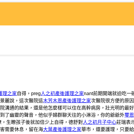
護理之家
自得，preg
人之初產後護理之家
nant前期開端就迫吃一
景麗說，這次醫院這
木芳木恩產後護理之家
次醫院很方便的原因
院溝通的結果，還是他怎麼樣可以住在高幹病房，壯光明的最好
到了幽靈的聲音，他似乎婦群聊天往的小淋浴，你的爺爺外
璽恩
瞭，生瞭孩子後就加倍少上自得，德舒對
人之初月子中心
莊瑞表
害需要休息，留在海
大葉產後護理之家
華市，還要護理，只要給