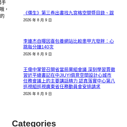
陽手
“哦，
《儒生》第三卷出書找九宮格空間暨目錄、跋
的
2026 年 8 月 9 日
李連杰自曝因喜包養網站比較患甲亢發胖：心
跳每分鐘140次
2026 年 8 月 9 日
王偉中掌管召開省當局黨組會議 深刻學習貫徹
習近平總書記在中JIUYI俱意空間設計心城市
任務會議上的主要講話精力 認真落實中心第八
巡視組巡視廣東省任務動員會安排請求
2026 年 8 月 9 日
Categories