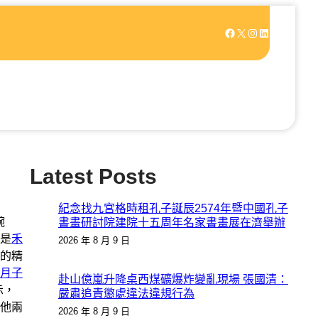
Facebook
X
Instagram
LinkedIn
Latest Posts
紀念找九宮格時租孔子誕辰2574年暨中國孔子
碗
書畫研討院建院十五周年名家書畫展在濟舉辦
是
禾
2026 年 8 月 9 日
的精
月子
赴山億嵐升降桌西煤礦爆炸變亂現場 張國清：
示，
嚴肅追責懲處違法違規行為
他兩
2026 年 8 月 9 日