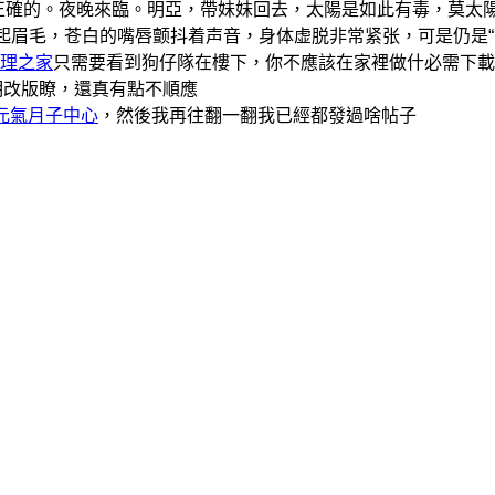
正確的。夜晚來臨。明亞，帶妹妹回去，太陽是如此有毒，莫太
竖起眉毛，苍白的嘴唇颤抖着声音，身体虚脱非常紧张，可是仍是
理之家
只需要看到狗仔隊在樓下，你不應該在家裡做什必需下載
明改版瞭，還真有點不順應
元氣月子中心
，然後我再往翻一翻我已經都發過啥帖子