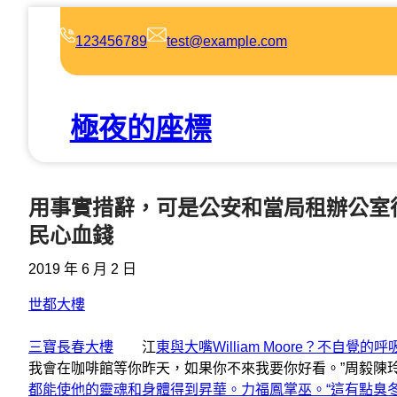
跳
至
123456789
test@example.com
主
要
內
極夜的座標
容
用事實措辭，可是公安和當局租辦公室
民心血錢
2019 年 6 月 2 日
世都大樓
三寶長春大樓
江
東與大嘴William Moore？不
我會在咖啡館等你昨天，如果你不來我要你好看。”周毅陳
都能使他的靈魂和身體得到昇華。力福鳳掌巫。“這有點臭