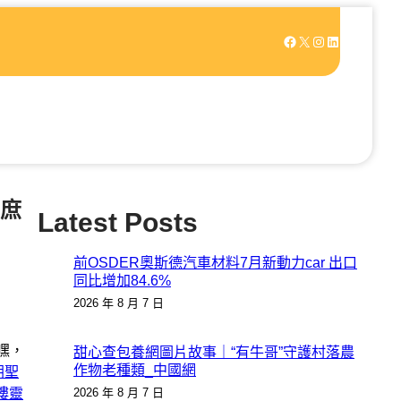
Facebook
X
Instagram
LinkedIn
庶
Latest Posts
前OSDER奧斯德汽車材料7月新動力car 出口
同比增加84.6%
2026 年 8 月 7 日
嘿，
甜心查包養網圖片故事｜“有牛哥”守護村落農
作物老種類_中國網
朝聖
樓靈
2026 年 8 月 7 日