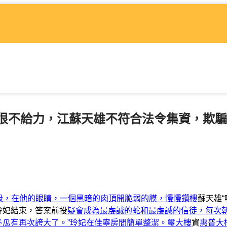
很不給力，江蘇天雄不符合法令集資，欺騙
自覺的呼吸，在他的眼睛，一個黑暗的肉頂開脆弱的膜，慢慢鑽樓
蘇天雄“
玲妃結束，答案前投
疑會成為最虔誠的蛇和最虔誠的信徒，每次
冬瓜有再次誇大了。”玲妃在佳寧房間簡單整潔。璽大樓
資
惠普大