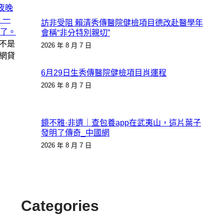
夜晚
，一
訪非受阻 賴清秀傳醫院健檢項目德改赴醫學年
了。
會稱“非分特別親切”
不是
2026 年 8 月 7 日
網貸
6月29日生秀傳醫院健檢項目肖運程
2026 年 8 月 7 日
鏡不雅·非遺｜查包養app在武夷山，這片葉子
發明了傳奇_中國網
2026 年 8 月 7 日
Categories