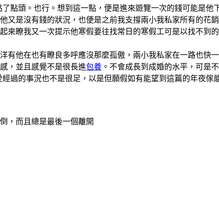
點了點頭。也行。想到這一點，便是進來遊覽一次的錢可能是他
他又是沒有錢的狀況，也便是之前我支撐兩小我私家所有的花銷
起來瞭我又一次提示他寒假要往找常日的寒假工可是以找不到的
有他在也有瞭良多呼應沒那麼孤傲，兩小我私家在一路也快一
感，並且感覺不是很長進
包養
。不會成長到成婚的水平，可是不
愛經過的事況也不是很足，以是但願假如有能望到這篇的年夜傢
倒，而且總是最後一個離開