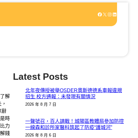
Facebook
X
Instagram
LinkedIn
Latest Posts
北年夜傳授被舉OSDER奧斯德德系車報違規
了解
招生 校方通報：未發現有關情況
失，
2026 年 8 月 7 日
傢辭
是時
一聲號召，百人請戰！城陽區教體局參加防控
比力
一線森和診所家醫科筑起了防疫“護城河”
解錢
2026 年 8 月 6 日