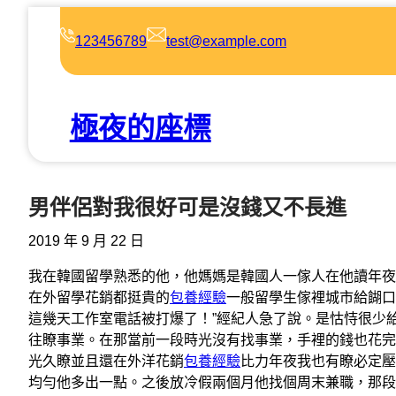
跳
至
123456789
test@example.com
主
要
內
極夜的座標
容
男伴侶對我很好可是沒錢又不長進
2019 年 9 月 22 日
我在韓國留學熟悉的他，他媽媽是韓國人一傢人在他讀年夜
在外留學花銷都挺貴的
包養經驗
一般留學生傢裡城市給餬口
這幾天工作室電話被打爆了！”經紀人急了說。是怙恃很少
往瞭事業。在那當前一段時光沒有找事業，手裡的錢也花完
光久瞭並且還在外洋花銷
包養經驗
比力年夜我也有瞭必定壓
均勻他多出一點。之後放冷假兩個月他找個周末兼職，那段