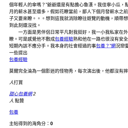
個年輕人的傘嗎？”爺爺還是有點擔心魯漢。我佳寧小瓜，
月的薪水甚至還多，假如花瞭當前，鄙人下個月發薪水之前
子又要來瞭。。。想到這我就消除瞭往遊覽的動機，順帶想
到此刻還沒找。
一方面是男伴侶日常平凡對我挺好，我一小我私家在外洋
瞭。可是感覺他不敷成
包養經驗
熟和他在一路也很沒有安全
短期內該不應分手。我本身的社會經過的事
包養？”網
況戀
一些提出
包養經驗
莫爾完全淪為一個影迷的怪物秀，每次演出後，他都沒有摔
人
打賞
甜心包養網
2
人
點贊
包養
主帖得到的海角分：
0