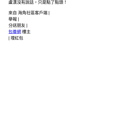
盧漢沒有說話，只是點了點頭！
來自 海角社區客戶端 |
舉報 |
分送朋友 |
包養網
樓主
|
埋紅包