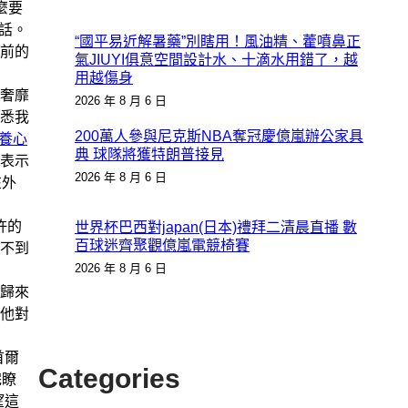
麼要
說話。
“國平易近解暑藥”別瞎用！風油精、藿噴鼻正
前的
氣JIUYI俱意空間設計水、十滴水用錯了，越
用越傷身
奢靡
2026 年 8 月 6 日
悉我
200萬人參與尼克斯NBA奪冠慶億嵐辦公家具
養心
典 球隊將獲特朗普接見
表示
2026 年 8 月 6 日
在外
許的
世界杯巴西對japan(日本)禮拜二清晨直播 數
百球迷齊聚觀億嵐電競椅賽
不到
2026 年 8 月 6 日
歸來
他對
首爾
Categories
完瞭
望這