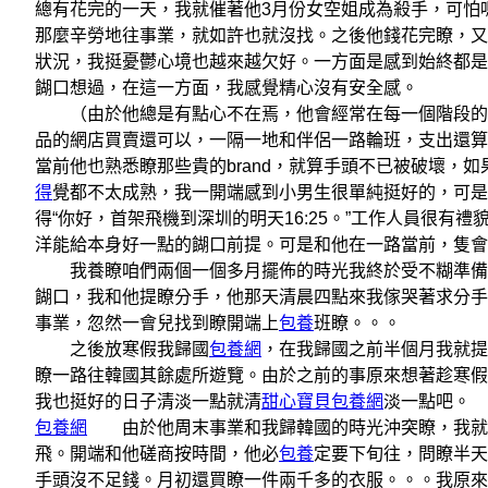
總有花完的一天，我就催著他3月份女空姐成為殺手，可怕
那麼辛勞地往事業，就如許也就沒找。之後他錢花完瞭，又開端瞭之前
狀況，我挺憂鬱心境也越來越欠好。一方面是感到始終都是
餬口想過，在這一方面，我感覺精心沒有安全感。
（由於他總是有點心不在焉，他會經常在每一個階段的開
品的網店買賣還可以，一隔一地和伴侶一路輪班，支出還算
當前他也熟悉瞭那些貴的brand，就算手頭不已被破壞，
得
覺都不太成熟，我一開端感到小男生很單純挺好的，可是
得“你好，首架飛機到深圳的明天16:25。”工作人員很
洋能給本身好一點的餬口前提。可是和他在一路當前，隻會
我養瞭咱們兩個一個多月擺佈的時光我終於受不糊準備關
餬口，我和他提瞭分手，他那天清晨四點來我傢哭著求分手
事業，忽然一會兒找到瞭開端上
包養
班瞭。。。
之後放寒假我歸國
包養網
，在我歸國之前半個月我就提
瞭一路往韓國其餘處所遊覽。由於之前的事原來想著趁寒假
我也挺好的日子清淡一點就清
甜心寶貝包養網
淡一點吧。
包養網
由於他周末事業和我歸韓國的時光沖突瞭，我就決
飛。開端和他磋商按時間，他必
包養
定要下旬往，問瞭半天
手頭沒不足錢。月初還買瞭一件兩千多的衣服。。。我原來