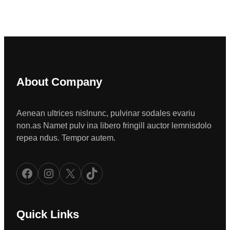
About Company
Aenean ultrices nislnunc, pulvinar sodales evariu
non.as Namet pulv ina libero fringill auctor lemnisdolo
repea ndus. Tempor autem.
Facebook
Instagram
X
TikTok
Quick Links