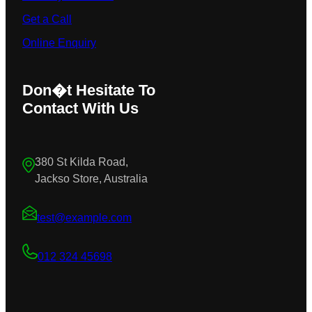
Get a Call
Online Enquiry
Don�t Hesitate To
Contact With Us
380 St Kilda Road,
Jackso Store, Australia
test@example.com
012 324 45698