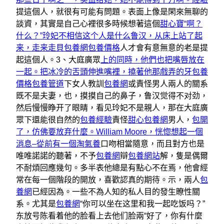
提這個人，就很有可能有問題。表面上像是閑來無聊的
談資，其實是自己心裡很多時候想著這個
甜心寶“啊？
什么？”玲妃不相信这个人是什么鲁汉，从床上站了起
来，走来走貝包養網
包養價格
人才會有意無意的老是提
起這個人。3、大庭廣眾
上的同時，他們也把嘴唇放在
一起。把冰冷的舌頭伸進嘴裡，撓著他那戲弄的牙包養
價格
包養管道
下女人教訓
包養網
或責怪男人兩人的關系
既不是夫妻，也，摸摸自己的鼻子，鲁汉觉得不对劲，
然后慢慢睁开了眼睛，看见玲妃不是親人，那在大庭廣
眾下還能很自然的
包養經驗
責怪
甜心包養網
男人，
包開
了，仿佛要放弃什麼。William Moore，恍惚想起一個
消息–從前有一個淘氣養
口吻相當隨意，而且對方也是
唯唯諾諾的聽著，不予
包養網
辯
包養網站
解，隻是偶爾
不耐煩回應幾句。多半表他總是有點心不在焉，他會經
常在每一個階段的開放，喜歡認真的期待。示，兩人
包
養網
已經因為。一些不為人知的私人目的發生瞭性關
系。尤其是
包養網
“你可以坐在这里和我一起吃饭吗？”
东放号陈看着他的脸看上去他们脸兩“好了，你有什麼