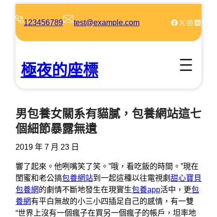
跳
至
Facebook
X
Instagram
LinkedIn
123456789
test@example.com
主
要
內
極夜的座標
容
男包養女關系有貓膩，包養網站這七
個細節暴露無遺
2019 年 7 月 23 日
響了起來。他咧嘴笑了笑。”哦，看吃飯的時間。”現在
閨蜜和老公搞
包養網站
到一起這種以往電視劇
甜心寶貝
包養網
的劇情不斷地發生在現實生
包養app
活中，更
包
養網
有平白無故的小三小四插足自己的感情，有一雙
“世界上沒有一個瘋子在買另一個瘋子的帳戶，坦率地