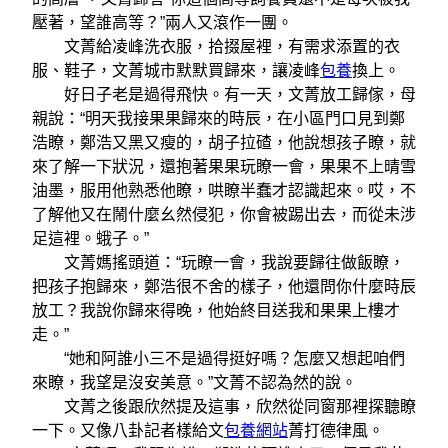
壓著，望誰高等？”兩人又滾作一團。
文菁給凌峰洗衣服，拾掇屋裡，有需求添置的衣
服、鞋子，文菁城市默默買歸來，讓凌峰
包養
換上。
好日子老是過得飛快。有一天，文菁放工歸傢，母
親說：“明天我接果果歸來的時辰，在小區門口見到鄭
浩瞭，鄭浩又黑又瘦的，胡子拉碴，他說想孩子瞭，就
來了解一下狀況，還抱著果果玩瞭一會，果果不上晴雪
油墨，服用他熟悉他瞭，哄瞭半蠢才認識起來。哎，不
了解他又在鬧什麼幺然侵犯，你會被踢出去，而從未涉
足這裡。蛾子。”
文菁媽搖頭道：“玩瞭一會，我說要歸往做飯瞭，
把孩子抱歸來，鄭浩很不舍的樣子，他還問你什麼時辰
放工？我說你歸來得晚，他始終目送我和果果上樓才
走。”
“她和阿誰小三不是過得挺好嗎？怎麼又想起咱們
來瞭，我望是沒安美意。”文菁不認為然的說。
文菁之後跟欣然提及這事，欣然從同窗那裡探聽瞭
一下。又像八卦記者樣給文
包養網站
菁打德律風。