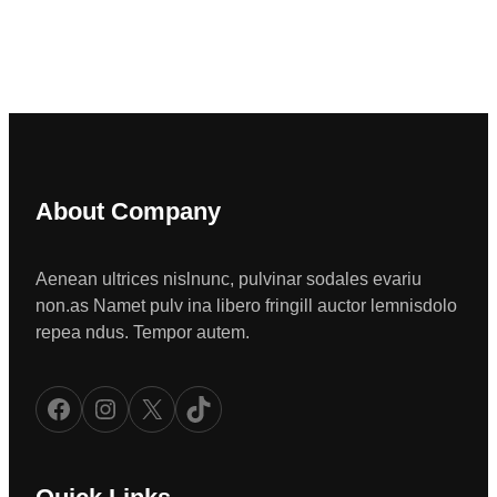
About Company
Aenean ultrices nislnunc, pulvinar sodales evariu
non.as Namet pulv ina libero fringill auctor lemnisdolo
repea ndus. Tempor autem.
Facebook
Instagram
X
TikTok