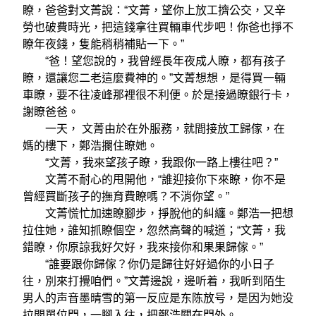
瞭，爸爸對文菁說：“文菁，望你上放工擠公交，又辛
勞也破費時光，把這錢拿往買輛車代步吧！你爸也掙不
瞭年夜錢，隻能稍稍補貼一下。”
“爸！望您說的，我曾經長年夜成人瞭，都有孩子
瞭，還讓您二老這麼費神的。”文菁想想，是得買一輛
車瞭，要不往凌峰那裡很不利便。於是接過瞭銀行卡，
謝瞭爸爸。
一天， 文菁由於在外服務，就間接放工歸傢，在
媽的樓下，鄭浩攔住瞭她。
“文菁，我來望孩子瞭，我跟你一路上樓往吧？”
文菁不耐心的甩開他，“誰迎接你下來瞭，你不是
曾經買斷孩子的撫育費瞭嗎？不消你望。”
文菁慌忙加速瞭腳步，掙脫他的糾纏。鄭浩一把想
拉住她，誰知抓瞭個空，忽然高聲的喊道；“文菁，我
錯瞭，你原諒我好欠好，我來接你和果果歸傢。”
“誰要跟你歸傢？你仍是歸往好好過你的小日子
往，別來打攪咱們。”文菁邊說，邊听着，我听到陌生
男人的声音墨晴雪的第一反应是东陈放号，是因为她没
拉開單位門，一腳入往，把鄭浩關在門外。