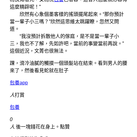
這麼精辟呢！”
欣然有心象個墨客樣的搖頭擺尾起來。“那你預計
當一輩子小三嗎？”欣然這思維太跳躍瞭，忽然又問
道。
“我沒預計拆散他人的傢庭，是不是當一輩子小
三，我也不了解，先如許吧，當前的事變當前再說。”
這個近況，文菁也很無法。
踝，滑冷油膩的觸摸一個頭髮站在結束。看到男人的腰
來了，然後看見蛇就在肚子
包養app
人
打賞
包養
0
人
後一塊錢花在身上。點贊