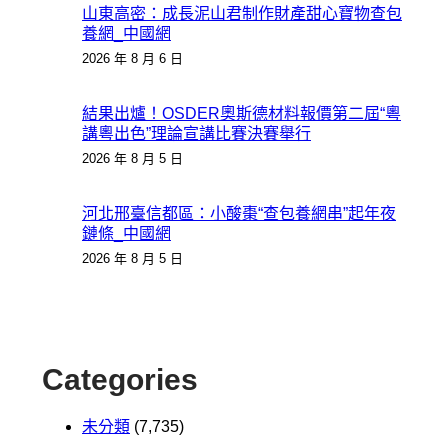
山東高密：成長泥山君制作財產甜心寶物查包
養網_中國網
2026 年 8 月 6 日
結果出爐！OSDER奧斯德材料報價第二屆“粵
講粵出色”理論宣講比賽決賽舉行
2026 年 8 月 5 日
河北邢臺信都區：小酸棗“查包養網串”起年夜
鏈條_中國網
2026 年 8 月 5 日
Categories
未分類
(7,735)