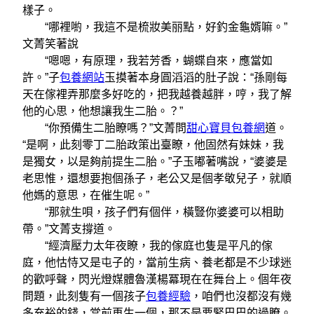
樣子。
“哪裡喲，我這不是梳妝美丽點，好釣金龜婿嘛。”
文菁笑著說
“嗯嗯，有原理，我若芳香，蝴蝶自來，應當如
許。”子
包養網站
玉摸著本身圓滔滔的肚子說：“孫剛每
天在傢裡弄那麼多好吃的，把我越養越胖，哼，我了解
他的心思，他想讓我生二胎。？”
“你預備生二胎瞭嗎？”文菁問
甜心寶貝包養網
道。
“是啊，此刻零丁二胎政策出臺瞭，他固然有妹妹，我
是獨女，以是夠前提生二胎。”子玉嘟著嘴說，“婆婆是
老思惟，還想要抱個孫子，老公又是個孝敬兒子，就順
他媽的意思，在催生呢。”
“那就生唄，孩子們有個伴，橫豎你婆婆可以相助
帶。”文菁支撐道。
“經濟壓力太年夜瞭，我的傢庭也隻是平凡的傢
庭，他怙恃又是屯子的，當前生病、養老都是不少球迷
的歡呼聲，閃光燈媒體魯漢楊冪現在在舞台上。個年夜
問題，此刻隻有一個孩子
包養經驗
，咱們也沒都沒有幾
多充裕的錢，當前再生一個，那不是要緊巴巴的過瞭。