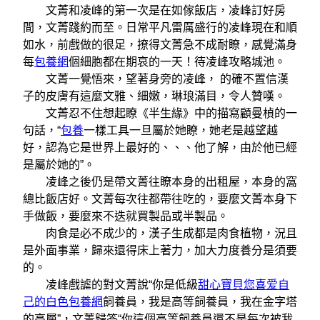
文菁和凌峰的第一次是在如傢飯店，凌峰訂好房
間，文菁踐約而至。日常平凡雷厲盛行的凌峰現在和順
如水，前戲做的很足，撩得文菁急不成耐瞭，感覺滿身
每
包養網
個細胞都在期哀的一天！待凌峰攻略城池。
文菁一覺悟來，望著身旁的凌峰， 的確不置信漢
子的皮膚有這麼文雅、細嫩，琳琅滿目，令人贊嘆。
文菁忍不住想起瞭《半生緣》中的描寫顧曼楨的一
句話，“
包養
一樣工具一旦屬於她瞭，她老是越望越
好，認為它是世界上最好的、、、他了解，由於他已經
是屬於她的”。
凌峰之後仍是帶文菁往瞭本身的出租屋，本身的窩
總比飯店好。文菁每次往都帶往吃的，要麼文菁本身下
手做飯，要麼來不迭就買製品或半製品。
肉食是必不成少的，漢子生成都是肉食植物，況且
是外面事業，歸來還得床上著力，加大力度養分是須要
的。
凌峰戲謔的對文菁說“你是低級
甜心寶貝您喜爱自
己的白色包養網
飼養員，我是高等飼養員，我在金字塔
的高層”，文菁歸答“你這個高等飼養員還不是每次被我