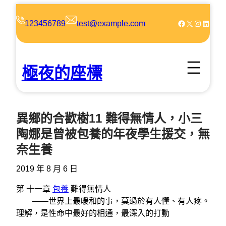
跳
至
Facebook
X
Instagram
LinkedIn
123456789
test@example.com
主
要
內
極夜的座標
容
異鄉的合歡樹11 難得無情人，小三
陶娜是曾被包養的年夜學生援交，無
奈生養
2019 年 8 月 6 日
第 十一章
包養
難得無情人
——世界上最暖和的事，莫過於有人懂、有人疼。
理解，是性命中最好的相通，最深入的打動