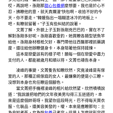
哎，再說吧，孫剛那
甜心包養網
麼想要，我也是於心不
忍，拂瞭他的意，就天真爛漫“快包啊，收拾不好的今
天，你不要走。”韓媛指出一塌糊塗冰冷的地板上。
吧，有瞭就留著。”子玉有些糾結的說著。
文菁了解，外貌上子玉對孫剛兇巴巴的，實在不了
解對孫剛多好呢。孫剛喜歡垂釣，她買瞭各類型號魚竿
給他。孫剛身材根柢欠好，專門帶他往西醫那裡抓藥調
度，還往給他辦瞭健身卡，本身陪著他保持錘煉。
這本是戀愛該有的樣子吧！願每一個在戀愛中盡力
支付的人，都能被歲月和順以待。文菁也禱告本身。
凌峰的事變，文菁隻告知瞭欣然，究竟凌峰是有傢
室的人，那種正統傢庭的女人，最嫌棄的便是小三瞭。
沒想到本身也充任瞭這個腳色。
當文菁把手機裡凌峰的相片給欣然望，欣然嘖嘖說
道：“我說誰把咱們的文年夜美男勾得三五迷道的，本
來是這麼個帥哥呀。我望你這段時光，巴不得每天買衣
服、化裝品，還美容美發的。噯，本來是應瞭那句：士
為良知者死，女為悅
包養
己者容。這昔人怎麼就形容得