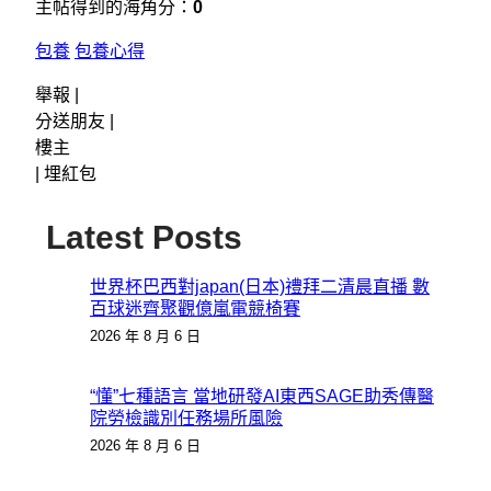
主帖得到的海角分：
0
包養
包養心得
舉報 |
分送朋友 |
樓主
|
埋紅包
Latest Posts
世界杯巴西對japan(日本)禮拜二清晨直播 數
百球迷齊聚觀億嵐電競椅賽
2026 年 8 月 6 日
“懂”七種語言 當地研發AI東西SAGE助秀傳醫
院勞檢識別任務場所風險
2026 年 8 月 6 日