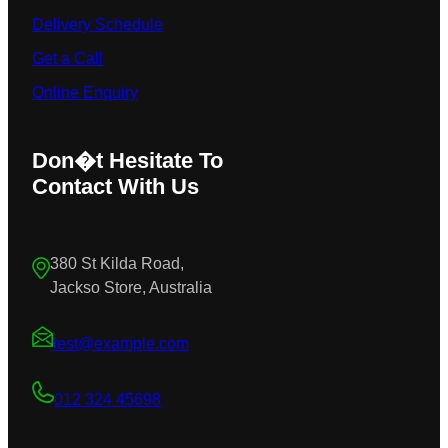
Delivery Schedule
Get a Call
Online Enquiry
Don�t Hesitate To
Contact With Us
380 St Kilda Road,
Jackso Store, Australia
test@example.com
012 324 45698