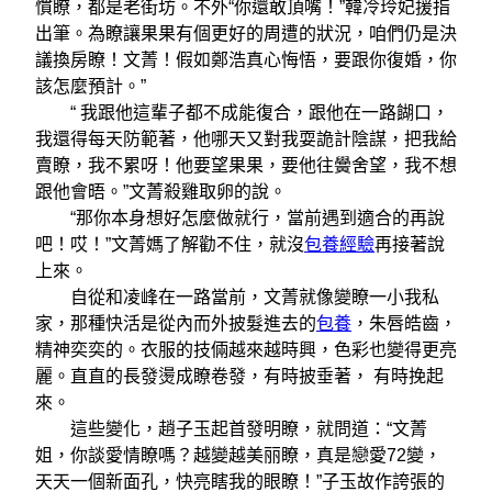
慣瞭，都是老街坊。不外“你還敢頂嘴！”韓冷玲妃援指
出筆。為瞭讓果果有個更好的周遭的狀況，咱們仍是決
議換房瞭！文菁！假如鄭浩真心悔悟，要跟你復婚，你
該怎麼預計。”
“ 我跟他這輩子都不成能復合，跟他在一路餬口，
我還得每天防範著，他哪天又對我耍詭計陰謀，把我給
賣瞭，我不累呀！他要望果果，要他往黌舍望，我不想
跟他會晤。”文菁殺雞取卵的說。
“那你本身想好怎麼做就行，當前遇到適合的再說
吧！哎！”文菁媽了解勸不住，就沒
包養經驗
再接著說
上來。
自從和凌峰在一路當前，文菁就像變瞭一小我私
家，那種快活是從內而外披髮進去的
包養
，朱唇皓齒，
精神奕奕的。衣服的技倆越來越時興，色彩也變得更亮
麗。直直的長發燙成瞭卷發，有時披垂著， 有時挽起
來。
這些變化，趙子玉起首發明瞭，就問道：“文菁
姐，你談愛情瞭嗎？越變越美丽瞭，真是戀愛72變，
天天一個新面孔，快亮瞎我的眼瞭！”子玉故作誇張的