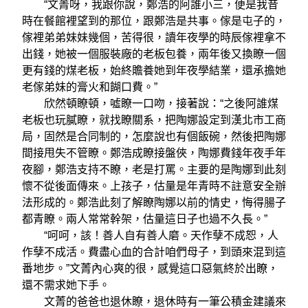
“文菁呀，我跟你說，鄭浩的阿誰小三，便是我昔
時在餐館裡望到的那位，跟鄭浩是共事。傢是屯子的，
傢裡弟弟妹妹幾個，苦得很，讀年夜學的時辰傢裡拿不
出錢，她被一個服裝廠的老板包養，兩年後又換瞭一個
更有錢的煤老板，始終贍養她到年夜學結業，還承擔她
老傢弟妹的膏火和餬口費。”
欣然頓瞭頓，噓瞭一口吻，接著說：“之後阿誰煤
老板也玩膩瞭，就找瞭關系，把陶娜設定到漢北市工商
局，固然是合同制的，怎麼說也有個飯碗，然後把陶娜
間接甩失不管瞭。鄭浩成瞭接盤俠，陶娜費錢年夜手年
夜腳，鄭浩支持不瞭，老是打罵。主要的是陶娜到此刻
懷不從後面傳來。上孩子，估量是年青時不註意安全辦
法形成的。鄭浩此刻了解瞭陶娜以前的情史，悔得腸子
都青瞭。兩人常常幹架，估量這日子也過不久長。”
“呵呵，該！善人自有善人磨。天作孽不成恕，人
作孽不成活。費盡心血的合計咱們母子，到頭來混到這
番地步。”文菁內心爽的很，感覺這口惡氣終於出瞭，
還不需求她下手。
文菁的爸爸也退休瞭，退休時有一筆公積金建議來