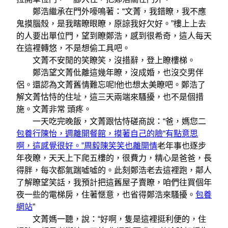
鄭浩繼承在門外嚎鳴著：“文菁，我錯瞭，我不應
鬼摸腦殼，是我瞎瞭眼瞭，原諒我好欠好。”樓上上去
的人要出單位門，望到瞭鄭浩，感到很希奇，這人每天
在這裡轉悠，不是想偷工具吧。
文菁不安閒的笑瞭笑，沒措辭，登上瞭樓梯。
鄭浩望文菁仳離這幾年瞭，沒成婚，也沒交男伴
侶。還認為文菁舊情難忘呢!他也想太美瞭吧。鄭浩了
解文菁怙恃的住址，這三天兩端來騷擾，也不是個措
施。文菁非常 頭疼。
一天吃完晚飯，文菁跟怙恃磋商說：“爸，媽您二
包養行陳怡，週離開餐館，摸著自己的臉“有點意思
啊，這感覺很好。”周毅陳笑笑也離開情
老年事也逐步
年夜瞭，天天上下爬五樓的，很費力，精心是爸爸，長
得胖，每次都氣踹噓噓的。此刻鄭浩老去這裡跑，鄰人
了解瞭望笑話，我預計把這舊屋子賣瞭，咱們往買個年
夜一些的電梯房，住著愜意，也省得鄭浩來騷擾。
包養
網站
”
文菁媽一聽，說：“好啊，隻是這裡挺利便的，住