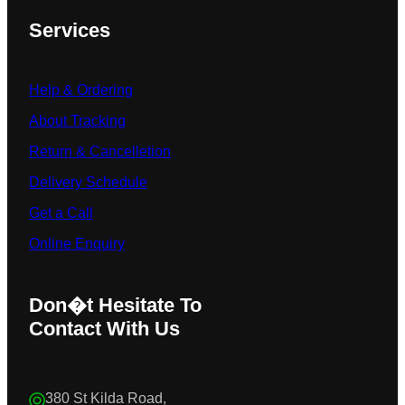
Services
Help & Ordering
About Tracking
Return & Cancelletion
Delivery Schedule
Get a Call
Online Enquiry
Don�t Hesitate To
Contact With Us
380 St Kilda Road,