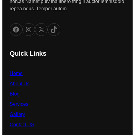
non.as Namet pulv ina libero fringill auctor lemnisdolo
repea ndus. Tempor autem.
Facebook
Instagram
X
TikTok
Quick Links
Home
About Us
Blog
Services
Gallery
Contact US