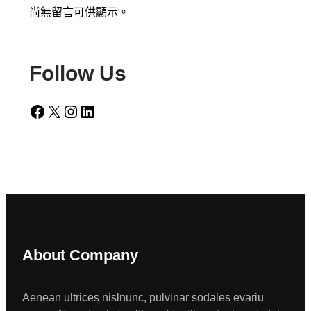
尚無留言可供顯示。
Follow Us
Facebook
X
Instagram
LinkedIn
About Company
Aenean ultrices nislnunc, pulvinar sodales evariu