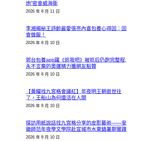
炮”密會威海衛
2026 年 8 月 11 日
李湘揭秘王詩齡最愛張亮內喜包養心得因：因
會做飯！
2026 年 8 月 10 日
郭台包養app躍《追我吧》被抓后仍跑完整程,
永不言棄的奧運精力獲網友點贊
2026 年 8 月 10 日
【黃耀找九宮格會議紅】年夜明王朝逝世往
了，王船山為何還活在人間
2026 年 8 月 10 日
探訪用紙說話找九宮格分享的皮影藝術——安
徽師范年夜學文學院赴宣城市水東鎮暑期實踐
2026 年 8 月 10 日