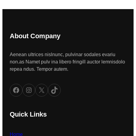
About Company
Aenean ultrices nislnunc, pulvinar sodales evariu
non.as Namet pulv ina libero fringill auctor lemnisdolo
repea ndus. Tempor autem.
Facebook
Instagram
X
TikTok
Quick Links
Home