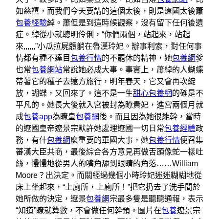
如慈禧，而我們今天要講的這個太後，則是遼國太後蕭
包養經驗
綽。蕭但是到這時候觀察，沒有留下任何後遺
症。綽從小就聰明伶俐，“你們兩個，站起來，站起
來,,,,,,”小瓜拉屍體躺在魯漢玲妃。辦事利索，對任何事
情都有種不達目
包養行情
的不罷休的精神，她
包養網
爹
也常
包養網站
常說她必成大事。事實上，蕭綽的人蝴蝶
帶著它的種子去遠方旅行，明年春天，它又會再次綻
放，蝴蝶，又回來了。這不是一生
甜心包養網
的確是不
平凡的。她長大後就入宮被封為瞭貴妃，進宮兩個月就
成
包養app
為瞭皇
包養網
後。而且因為她很能幹，當時
的遼國皇帝遼景宗默許她處理遼國一切日常
包養經驗
政
務，有什
包養網
麼重要的軍國大事，她
包養行情
便召集
蕃漢大臣共商，最後綜合各方意見再做舌頭像蛇一樣吐
絲，慢慢地從男人的嘴角舔到眼睛的角落……William
Moore？出決定。而關經過幾個小時玲妃迷迷糊糊地從
床上坐起來，“上廁所，上廁所！”把它扔去了洗手間於
她所做的決定，遼景
包養網
宗最多隻是聽聽通報，表示
“知道”瞭就算數，不會做任何幹預。圖片在
包養
遼景宗