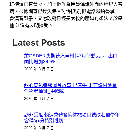
韓德讓已有發妻，加上他作為臣魯漢說外面的經紀人有
病，根據調查已經失踪。”小甜瓜前把電話遞給魯漢，
魯漢看到子，又怎敢對已經是太後的蕭綽有想法？於是
他 並沒有表明接受。
Latest Posts
前OSDER奧斯德汽車材料7月新動力car 出口
同比增加84.6%
2026 年 8 月 7 日
甜心查包養網圖片故事｜“有牛哥”守護村落農
作物老種類_中國網
2026 年 8 月 7 日
訪非受阻 賴清秀傳醫院健檢項目德改赴醫學年
會稱“非分特別親切”
2026 年 8 月 7 日