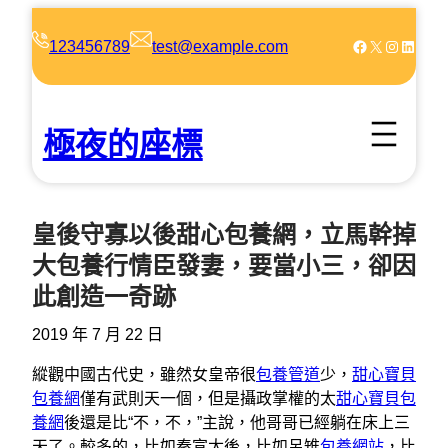
跳
至
Facebook
X
Instagram
LinkedIn
123456789
test@example.com
主
要
內
極夜的座標
容
皇後守寡以後甜心包養網，立馬幹掉
大包養行情臣發妻，要當小三，卻因
此創造一奇跡
2019 年 7 月 22 日
縱觀中國古代史，雖然女皇帝很
包養管道
少，
甜心寶貝
包養網
僅有武則天一個，但是攝政掌權的太
甜心寶貝包
養網
後還是比“不，不，”主說，他哥哥已經躺在床上三
天了。較多的，比如秦宣太後，比如呂雉
包養網站
，比