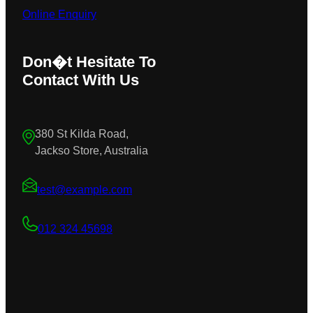
Online Enquiry
Don�t Hesitate To
Contact With Us
380 St Kilda Road,
Jackso Store, Australia
test@example.com
012 324 45698