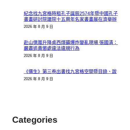
紀念找九宮格時租孔子誕辰2574年暨中國孔子
書畫研討院建院十五周年名家書畫展在濟舉辦
2026 年 8 月 9 日
赴山億嵐升降桌西煤礦爆炸變亂現場 張國清：
嚴肅追責懲處違法違規行為
2026 年 8 月 9 日
《儒生》第三卷出書找九宮格空間暨目錄、跋
2026 年 8 月 9 日
Categories