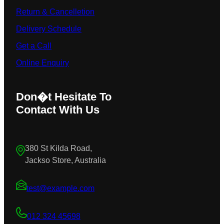
Return & Cancelletion
Delivery Schedule
Get a Call
Online Enquiry
Don�t Hesitate To
Contact With Us
380 St Kilda Road,
Jackso Store, Australia
test@example.com
012 324 45698