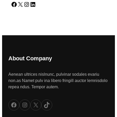
Facebook
X
Instagram
LinkedIn
About Company
Aenean ultrices nislnunc, pulvinar sodales evariu
non.as Namet pulv ina libero fringill auctor lemnisdolo
repea ndus. Tempor autem.
Facebook
Instagram
X
TikTok