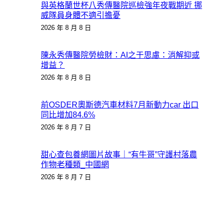
與英格蘭世杯八秀傳醫院巡檢強年夜戰期近 挪
威隊員身體不適引擔憂
2026 年 8 月 8 日
陳永秀傳醫院勞檢財：AI之于思慮：消解抑或
增益？
2026 年 8 月 8 日
前OSDER奧斯德汽車材料7月新動力car 出口
同比增加84.6%
2026 年 8 月 7 日
甜心查包養網圖片故事｜“有牛哥”守護村落農
作物老種類_中國網
2026 年 8 月 7 日