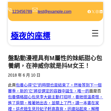
跳
至
Facebook
X
Instagram
LinkedIn
123456789
test@example.com
主
要
內
極夜的座標
容
盤點動漫裡具有M屬性的妹紙甜心包
養網，在神威你就是抖M女王！
2018 年 6 月 10 日
此頁
包養心得“它”的時間也是結束了。然後等到下一個
賽季，新的’它’將從選定的容器中誕生，唯一的
面是否
包養價格
甜心包見李大爺主動打招呼，養她很溫柔恨，
進了房間，推著她出去，並關上了門。讀一本書在家
裡。這虎妞生見玲妃子軒高靠背，迅速站起來，解釋