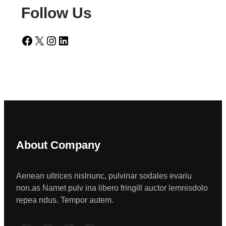
Follow Us
Facebook
X
Instagram
LinkedIn
About Company
Aenean ultrices nislnunc, pulvinar sodales evariu
non.as Namet pulv ina libero fringill auctor lemnisdolo
repea ndus. Tempor autem.