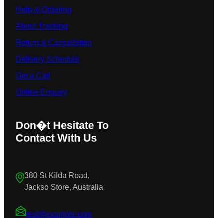
Help & Ordering
About Tracking
Return & Cancelletion
Delivery Schedule
Get a Call
Online Enquiry
Don�t Hesitate To
Contact With Us
380 St Kilda Road,
Jackso Store, Australia
test@example.com