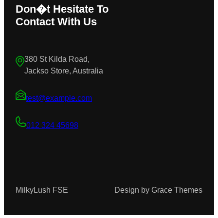
Don�t Hesitate To
Contact With Us
380 St Kilda Road,
Jackso Store, Australia
test@example.com
012 324 45698
MilkyLush FSE
Design by Grace Themes