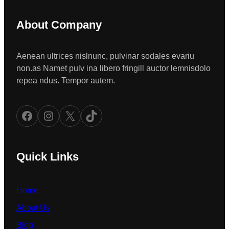
About Company
Aenean ultrices nislnunc, pulvinar sodales evariu
non.as Namet pulv ina libero fringill auctor lemnisdolo
repea ndus. Tempor autem.
Facebook
Instagram
X
TikTok
Quick Links
Home
About Us
Blog