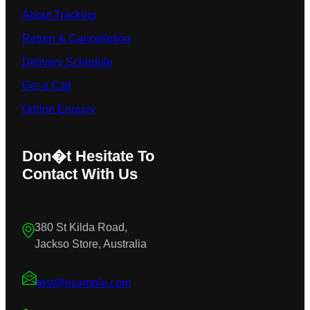
About Tracking
Return & Cancelletion
Delivery Schedule
Get a Call
Online Enquiry
Don�t Hesitate To
Contact With Us
380 St Kilda Road,
Jackso Store, Australia
test@example.com