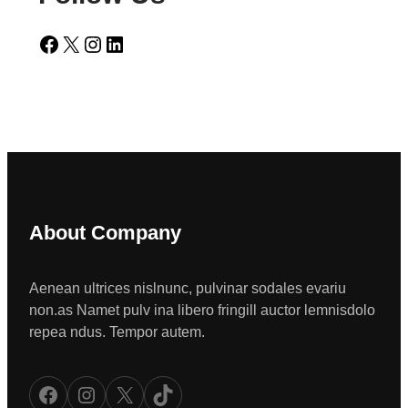
Facebook
X
Instagram
LinkedIn
About Company
Aenean ultrices nislnunc, pulvinar sodales evariu
non.as Namet pulv ina libero fringill auctor lemnisdolo
repea ndus. Tempor autem.
Facebook
Instagram
X
TikTok