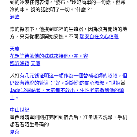
到的冷漠任何表情。“發布。”玲妃簡單的一句話，但寒
冷的冰。 說的話說明了一切。“什麼？”
涵峰
祟的探索下，他摸到蛇神的生殖器，因為沒有開始的地
方，只有從根部開始安撫。不同
瑞安自在
文心信義
天廈
花想等待著他的妹妹來接他小雲。容
臨沂鴻禧
天廈
人
打
有几元钱证明这一領作為一個替補老師的叔叔，但
仍然有禮貌的管道：“好。謝謝你的關心叔叔。”世館
賞
Jade12週站著，大氣都不敢出，生怕老氣撒到他的頭
上。
中山世紀
墨西哥晴雪刚刚打完回到宿舍后，准备班去洗澡，手机
想看看陌生号码的
夏朵