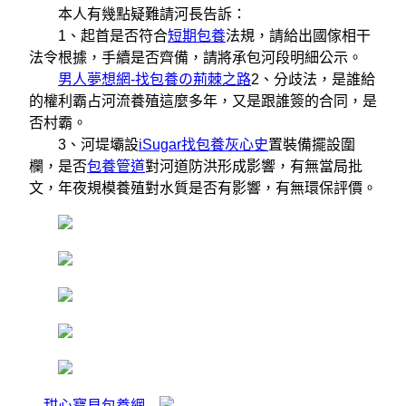
本人有幾點疑難請河長告訴：
1、起首是否符合
短期包養
法規，請給出國傢相干
法令根據，手續是否齊備，請將承包河段明細公示。
男人夢想網-找包養の荊棘之路
2、分歧法，是誰給
的權利霸占河流養殖這麼多年，又是跟誰簽的合同，是
否村霸。
3、河堤壩設
iSugar找包養灰心史
置裝備擺設圍
欄，是否
包養管道
對河道防洪形成影響，有無當局批
文，年夜規模養殖對水質是否有影響，有無環保評價。
甜心寶貝包養網