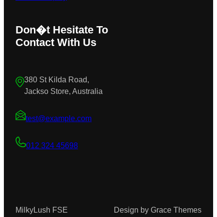
Don�t Hesitate To
Contact With Us
380 St Kilda Road,
Jackso Store, Australia
test@example.com
012 324 45698
MilkyLush FSE
Design by Grace Themes