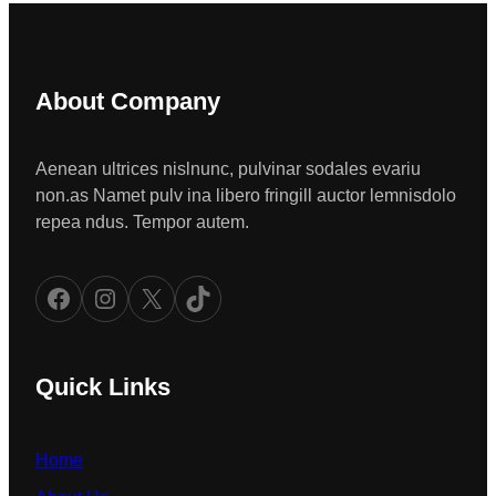
About Company
Aenean ultrices nislnunc, pulvinar sodales evariu
non.as Namet pulv ina libero fringill auctor lemnisdolo
repea ndus. Tempor autem.
Facebook
Instagram
X
TikTok
Quick Links
Home