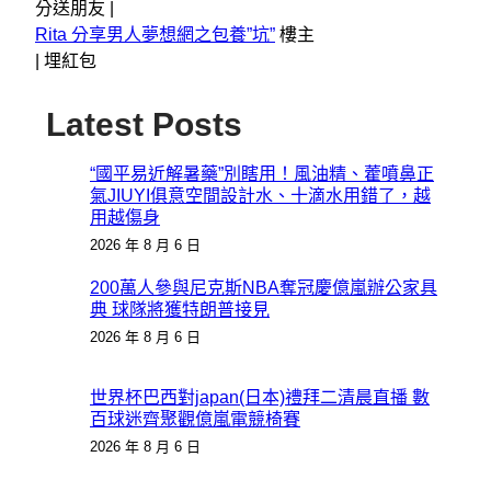
分送朋友 |
Rita 分享男人夢想網之包養”坑”
樓主
|
埋紅包
Latest Posts
“國平易近解暑藥”別瞎用！風油精、藿噴鼻正
氣JIUYI俱意空間設計水、十滴水用錯了，越
用越傷身
2026 年 8 月 6 日
200萬人參與尼克斯NBA奪冠慶億嵐辦公家具
典 球隊將獲特朗普接見
2026 年 8 月 6 日
世界杯巴西對japan(日本)禮拜二清晨直播 數
百球迷齊聚觀億嵐電競椅賽
2026 年 8 月 6 日