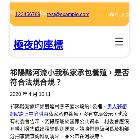
跳
至
Facebook
X
Instagram
LinkedIn
123456789
test@example.com
主
要
內
極夜的座標
容
祁陽縣河流小我私家承包養殖，是否
符合法規合規？
2020 年 4 月 10 日
祁陽縣黎傢坪鎮雙塘村燕子巖水段約1公裡，
男人夢想
網///路上中陷阱
由私家承包養魚，沒有當局公示，也沒
有村委會告示，河段應屬於國傢公共資本，村委會應沒
有權利發售或出租給個別運營，請咱們縣級河長及相部
分把事變查詢拜訪清晰，並公示在河段旁。