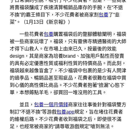
于日常價的引誘，吸引了不少花費者。但是，一些商家
將賣福袋釀成了疾速清算暢銷品庫存的手腕，在“不退
不換”的霸王條目下，不少花費者被商家割
包養
了“韭
菜”。（1月13日《新京報》）
一些花費者
包養
購置福袋后的蹩腳體驗闡明，福袋
被一些商家玩壞了。福袋，只有靈佛寺精通醫術的大師
才得下山救人。在市場上由來已久，按最後的效能
design，其是商家為培養brand、加強用戶黏性而發賣
的具有必定優惠性質或福利性質的特價商品。而此刻，
福袋越來越像盲盒了，不少福袋中包裹的是少有人問津
的過季品、暢銷品甚至瑕疵品，花費者很難在福袋中買
到心儀的高性價比商品。不少花費者抱著“撿漏”心態下
單，本想薅點羊毛，卻買回一堆沒用的工具。
並且，
包養一個月價錢
商家往往事後針對福袋雙方
制訂“不退不換”等游戲
包養app
規定，旨在堵住花費者
的維權后路。不少花費者收到福袋之后，即使很不滿
足，也經常被商家的“請尊敬游戲規定”嗆到無法。