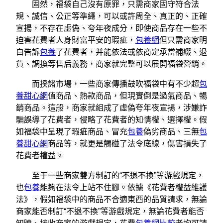
固然，福袋自己沒有原罪，只需商家固守符合法
規、誠信、公正等準繩，可以或許周全、真正的、正確
宣揚，不存在虛偽、夸年夜成分，即使商品存在一些不
迫害花費者人身財富平安的瑕疵，
包養網
但只需商家明
白告訴
包養
了花費者，并能依法或依商定承當補綴、退
貨、調換等售后義務，商家就完整可以展開福袋營銷。
而揆諸市場，一些商家傳播鼓吹福袋中有不少超
包
養甜心網
值商品、熱款商品，但現實倒是過氣商品、暢
銷商品。這般，商家就組成了虛偽夸年夜宣揚，涉嫌詐
騙誤導了花費者，侵略了花費者的知情權、選擇權。假
如福袋中呈現了瑕疵商品、冒充
包養
偽劣商品、三無
包
養甜心網
商品等，就更是觸碰了法令底線，傷害損失了
花費者權益。
至于一些商家雙方制訂的“不退不換”等游戲規定，
也
包養
能夠在法令上站不住腳。依據《花費者權益維護
法》，假如福袋中的商品不合適東西的品質請求，無論
商家能否制訂“不退不換”等游戲規定，無論花費者能否