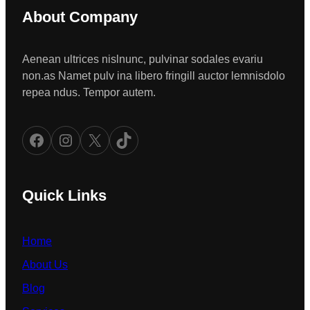
About Company
Aenean ultrices nislnunc, pulvinar sodales evariu
non.as Namet pulv ina libero fringill auctor lemnisdolo
repea ndus. Tempor autem.
Facebook
Instagram
X
TikTok
Quick Links
Home
About Us
Blog