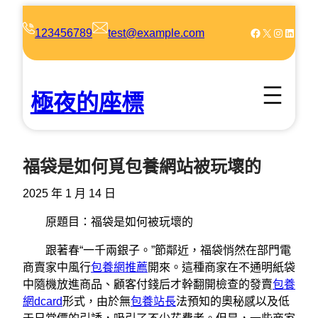
跳
至
Facebook
X
Instagram
LinkedIn
123456789
test@example.com
主
要
內
極夜的座標
容
福袋是如何覓包養網站被玩壞的
2025 年 1 月 14 日
原題目：福袋是如何被玩壞的
跟著春“一千兩銀子。”節鄰近，福袋悄然在部門電
商賣家中風行
包養網推薦
開來。這種商家在不通明紙袋
中隨機放進商品、顧客付錢后才幹翻開檢查的發賣
包養
網dcard
形式，由於無
包養站長
法預知的奧秘感以及低