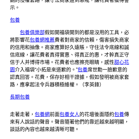
銷的侵權套路，讓守法商家遭到懲戒，讓花費者獲得警
示。
包養
包養俱樂部
假如開福袋開到的都是沒用的工具，必
將影響花
包養網推薦
費者對商家的信賴，傷害損失商家
的信用和抽像。商家應算好久遠賬，守住法令底線和誠
信底線，讓花費者真得實惠、得真正的惠，才幹真正守
信于人并博得市場。花費者也應擦亮眼睛，感性
甜心花
園
介入福袋“小拓是來道歉的。”
包養
席世勳一臉歉意的
認真回答。花費，保存好相干證據，假如發明被商家套
路，應拿起法令兵器積極維權。（李英鋒）
長期包養
走著走著，
包養網
前面
包養女人
的花壇後面隱約
包養
傳
來有人說話的聲音。聲音隨著他們的靠近越來越明顯，
談話的內容也越來越清晰可聽。