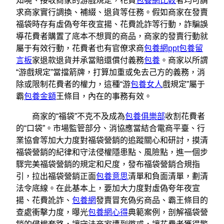
知曉、接收商家的游戲規定，花費
包養網比較
者均可請
求商家實行調換、補綴、退貨等任務。假如商家在發賣
福袋時存有虛偽夸年夜宣揚、花費訛詐等行動，詐騙誤
導花費者購置了底本不想買的商品，商家的發賣行動就
屬于有效行動，花費者也有官僚求商
包養網ppt
包養留
言板
家退款退貨并承當賠還償付義務
包養
。商家以所謂
“游戲規定”當擋箭牌，打算加重或免去己方的義務，消
除或限制花費者的權力，這種“游
包養女人
戲規定”屬于
霸
包養金額
王條目，內在的事務有效。
商家的“福袋”不克不及成為
包養俱樂部
收割花費者
的“口袋”。市場監管部分、消協應當結合電商平臺、行
業協會等加大力度對福袋營銷的追蹤關心和研討，摸清
福袋營銷的紀律和守法侵權隱患點、風險點，進一個步
驟完美福袋營銷的規定和尺度，發布福袋營銷合規指
引，拉出福袋營銷正面
包養意思
清單和負面清單，劃清
法令底線。在此基本上，要加大力度對虛偽夸年夜宣
揚、花費訛詐、
包養網
發賣冒充偽劣商品、霸王條目的
查處衝擊力度，曝光
包養網心得
典範案例，剖解福袋營