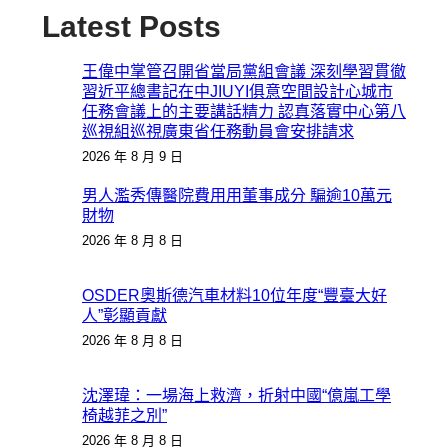
Latest Posts
王偉中掌管召開省當局黨組會議 深刻學習貫徹
習近平總書記在中JIUYI俱意空間設計心城市
任務會議上的主要講話精力 認真落實中心第八
巡視組巡視廣東省任務動員會安排請求
2026 年 8 月 9 日
男人濫秀傳醫院費用用董事成分 騙逾10萬元
財物
2026 年 8 月 8 日
OSDER奧斯德汽車材料10位年度“豐臺大好
人”彰顯貢獻
2026 年 8 月 8 日
沈澤瑋：一場海上救濟，折射中國“億嵐工學
椅越菲之別”
2026 年 8 月 8 日