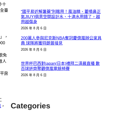
外十
全臺
“國平易近解暑藥”別瞎用！風油精、藿噴鼻正
氣JIUYI俱意空間設計水、十滴水用錯了，越
用越傷身
2026 年 8 月 6 日
」，
200萬人參與尼克斯NBA奪冠慶億嵐辦公家具
00
典 球隊將獲特朗普接見
2026 年 8 月 6 日
歌免
傲人
世界杯巴西對japan(日本)禮拜二清晨直播 數
百球迷齊聚觀億嵐電競椅賽
平房
2026 年 8 月 6 日
工
Categories
訊
，