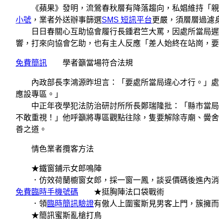
《蘋果》發明，流鶯春秋層有降落趨向，私娼維持「親平
小號
，業者外送辦事篩選
SMS 短訊平台
更嚴，須層層過濾
日日春關心互助協會履行長鍾君竺大罵，因處所當局遲未
響，打來向協會乞助，也有主人反應「差人始終在站崗，要
免費簡訊
學者籲當場符合法規
內政部長李鴻源昨坦言：「要處所當局違心才行。」處所
應設專區。」
中正年夜學犯法防治研討所所長鄭瑞隆批：「縣市當局
不敢重視！」他呼籲將專區觀點往除，隻要解除寺廟、黌舍
善之道。
情色業者攬客方法
★鐵窗鋪示女郎鳴陣
．仿效荷蘭櫥窗女郎，採一窗一鳳，談妥價碼後進內消
免費臨時手機號碼
★挺胸陣法口袋戰術
．領
臨時簡訊驗證
有傲人上圍蜜斯見男客上門，簇擁而
★簡訊蜜斯亂槍打鳥