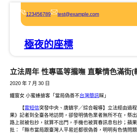
跳
至
123456789
test@example.com
主
要
內
極夜的座標
容
立法周年 性專區等攏嘸 直擊情色滿街(
2020 年 7 月 30 日
鐵窗女 小蜜蜂搶客「當局偽善不
台灣簡訊
睬」
【
雲短信
突發中央、唐鎮宇╱綜合報導】立法經由過程
果》記者到全臺各地訪問，卻發明情色業者無所不在，祭出
路上就被包抄，就算不出門，手機也被買春訊息包抄；蘋果
批：「縣市當局跟臺灣人平易近都很偽善，明明有色情問題