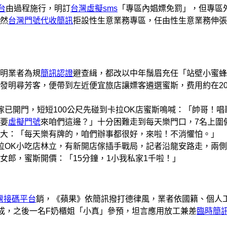
台
由過程施行，明訂
台灣虛擬sms
「專區內娼嫖免罰」，但專區
然
台灣門號代收簡訊
拒設性生意業務專區，任由性生意業務伸張
明業者為規
簡訊認證
避查緝，都改以中年鬚眉充任「站壁小蜜蜂
發明尋芳客，便帶到左近便宜旅店讓嫖客遴選蜜斯，费用約在20
開門，短短100公尺先碰到卡拉OK店蜜斯鳴喊：「帥哥！唱
要
虛擬門號
來咱們這邊？」十分困難走到每天樂門口，7名上圍
斯誇大：「每天樂有牌的，咱們辦事都很好，來啦！不消懼怕。」
OK小吃店林立，有新開店傢插手戰局，記者沿龍安路走，兩側
女郎，蜜斯開價：「15分鐘，1小我私家1千啦！」
灣接碼平台
銷，《蘋果》依簡訊撥打德律風，業者依國籍、個人
至2成，之後一名F奶櫃姐「小真」參預，坦言應用放工兼差
臨時簡