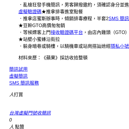
．亂槍狂發手機簡訊，男客歸撥邀約，須確認身分並進
虛擬驗證碼
★推拿排毒進室點餐
．推拿店蜜斯辦事時，傾銷排毒療程，半套2
SMS 簡
★豆幹GTO高價匆匆銷
．等候嫖客上門
接收驗證碼平台
，由店內雞頭（GTO
★站壁小蜜蜂沿街拉
．躲身暗巷或騎樓，以騎機車或站崗搭訕途經
隱私小號
材料來歷：《蘋果》採訪收拾整頓
簡訊試用
虛擬簡訊
SMS 簡訊服務
人
打賞
台灣虛擬門號收簡訊
0
人
點贊