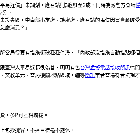
易近價」未調劑，應召站則調漲1至2成，同時為藏警方查緝
身分。
設專區，中南部小旅店、護膚店、應召站的馬伕因買賣嚴峻受
怎麼消費？」
當局得要有措施衝破種種停滯，「內政部沒措施自動指點哪個
跟臺灣人平易近都很偽善，明明有色
台灣虛擬電話接收簡訊
情問
、文教單元、當局機關地點區域，輔導
簡訊
業者當場符合法規才
費，多P可互相增援。
上包抄攬客，不達目標毫不罷休。