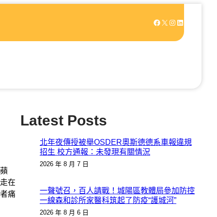
Facebook
X
Instagram
LinkedIn
Latest Posts
北年夜傳授被舉OSDER奧斯德德系車報違規
招生 校方通報：未發現有關情況
2026 年 8 月 7 日
蘋
走在
一聲號召，百人請戰！城陽區教體局參加防控
者痛
一線森和診所家醫科筑起了防疫“護城河”
2026 年 8 月 6 日