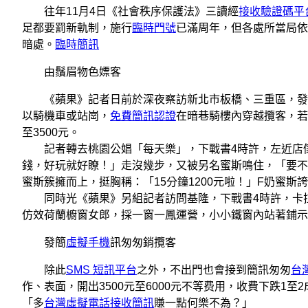
往年11月4日《社會秩序保護法》三讀經
接收驗證碼平
足都要罰新軌制，施行
臨時門號
已滿周年，但各處所當局依
暗處。
臨時簡訊
由鬚眉物色嫖客
《蘋果》記者日前於深夜察訪新北市板橋、三重區，發
以騎機車或站崗，
免費簡訊認證
在暗巷騎樓內穿越攬客，若
至3500元。
記者轉去桃園公娼「每天樂」，下戰書4時許，左近店傢已
錢，好玩就好瞭！」走沒幾步，又被另名蜜斯鳴住，「要不
蜜斯簇擁而上，挺胸稱：「15分鐘1200元啦！」F奶蜜
同時光《蘋果》另組記者訪問基隆，下戰書4時許，卡拉
仿效荷蘭櫥窗女郎，採一窗一鳳運營，小小鐵窗內站著鋪示
發簡
虛擬手機
訊匆匆銷攬客
除此
SMS 短訊平台
之外，不出門也會接到簡訊匆匆
台
作、表面，開出3500元至6000元不等费用，收費下跌1
「多
台灣虛擬電話接收簡訊
賺一點何樂不為？」