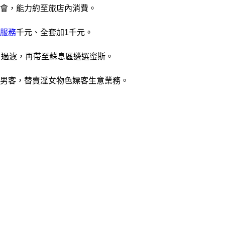
會，能力約至旅店內消費。
訊服務
千元、全套加1千元。
）過濾，再帶至蘇息區遴選蜜斯。
男客，替賣淫女物色嫖客生意業務。