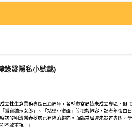
轉錄發隱私小號載)
成立性生意業務專區已屆周年，各縣市當局皆未成立專區，但《
「鐵窗鋪示女郎」、「站壁小蜜蜂」等把戲攬客，記者年夜白日
察訪發明流鶯春秋層已有降落趨向。面臨當局遲未設置專區，學
卻不敢重視！」