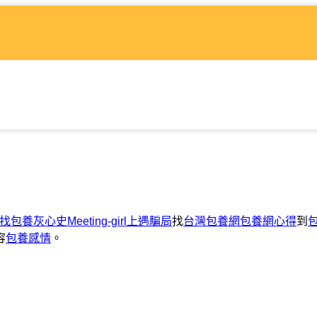
ar找包養灰心史
Meeting-girl上遇騙局
找
台灣包養網
包養網心得
到
容
包養感情
。