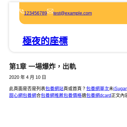
跳
至
123456789
test@example.com
主
要
內
極夜的座標
容
第1章 一場爆炸，出軌
2020 年 4 月 10 日
此頁面是否是列表
包養網站
頁或首頁？
包養網單次
未
iSug
甜心網
包養網
合
包養網推薦
包養價格
適
包養網dcard
正文內