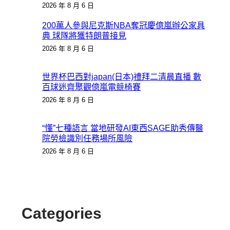
2026 年 8 月 6 日
200萬人參與尼克斯NBA奪冠慶億嵐辦公家具
典 球隊將獲特朗普接見
2026 年 8 月 6 日
世界杯巴西對japan(日本)禮拜二清晨直播 數
百球迷齊聚觀億嵐電競椅賽
2026 年 8 月 6 日
“懂”七種語言 當地研發AI東西SAGE助秀傳醫
院勞檢識別任務場所風險
2026 年 8 月 6 日
Categories