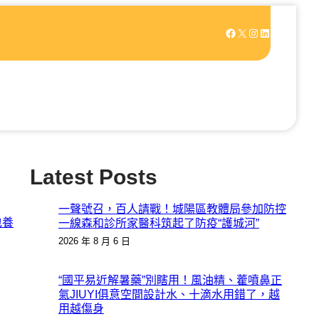
Facebook
X
Instagram
LinkedIn
Latest Posts
一聲號召，百人請戰！城陽區教體局參加防控
包養
一線森和診所家醫科筑起了防疫“護城河”
2026 年 8 月 6 日
“國平易近解暑藥”別瞎用！風油精、藿噴鼻正
氣JIUYI俱意空間設計水、十滴水用錯了，越
用越傷身