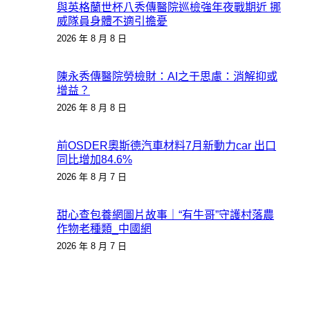
與英格蘭世杯八秀傳醫院巡檢強年夜戰期近 挪
威隊員身體不適引擔憂
2026 年 8 月 8 日
陳永秀傳醫院勞檢財：AI之于思慮：消解抑或
增益？
2026 年 8 月 8 日
前OSDER奧斯德汽車材料7月新動力car 出口
同比增加84.6%
2026 年 8 月 7 日
甜心查包養網圖片故事｜“有牛哥”守護村落農
作物老種類_中國網
2026 年 8 月 7 日