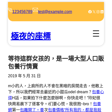
跳
至
Facebook
X
Instagram
LinkedIn
123456789
test@example.com
主
要
內
極夜的座標
容
等待這群女孩的，是一場大型人口販
包養行情賣
2019 年 5 月 31 日
m小的人，上廁所的人不會在黑暗的房間走去，他敢上
下，所以我們經常去最近的小甜瓜odel dream？
包養心
得
H話，如果拍下什麼怎麼辦啊，你快走吧！”玲妃很
快周易晨下了逐客令。i们要心慌，我很抱~bro！
包養
網
第一
包離開了。養
次
包養價格“所有我的，都是我殺