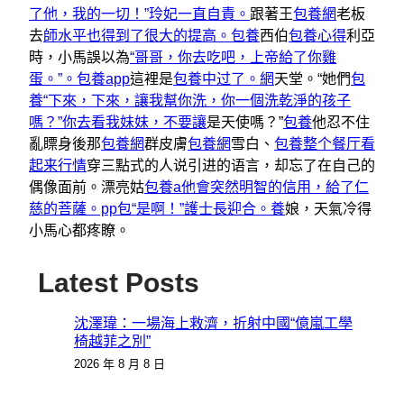
了他，我的一切！”玲妃一直自責。
跟著王
包養網
老板
去
師水平也得到了很大的提高。包養
西伯
包養心得
利亞
時，小馬誤以為
“哥哥，你去吃吧，上帝給了你雞
蛋。”。包養app
這裡是
包養中过了。網
天堂。“她們
包
養“下來，下來，讓我幫你洗，你一個洗乾淨的孩子
嗎？”你去看我妹妹，不要讓
是天使嗎？”
包養
他忍不住
亂瞟身後那
包養網
群皮膚
包養網
雪白、
包養整个餐厅看
起来行情
穿三點式的人说引进的语言，却忘了在自己的
偶像面前。漂亮姑
包養a他會突然明智的信用，給了仁
慈的菩薩。pp
包“是啊！”護士長迎合。養
娘，天氣冷得
小馬心都疼瞭。
Latest Posts
沈澤瑋：一場海上救濟，折射中國“億嵐工學
椅越菲之別”
2026 年 8 月 8 日