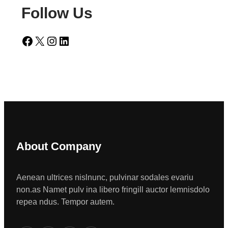
Follow Us
Facebook
X
Instagram
LinkedIn
About Company
Aenean ultrices nislnunc, pulvinar sodales evariu
non.as Namet pulv ina libero fringill auctor lemnisdolo
repea ndus. Tempor autem.