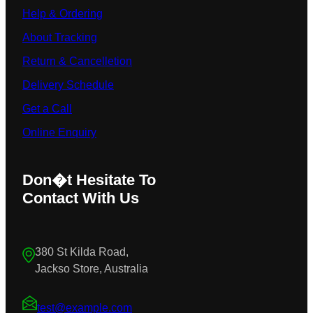
Help & Ordering
About Tracking
Return & Cancelletion
Delivery Schedule
Get a Call
Online Enquiry
Don�t Hesitate To
Contact With Us
380 St Kilda Road,
Jackso Store, Australia
test@example.com