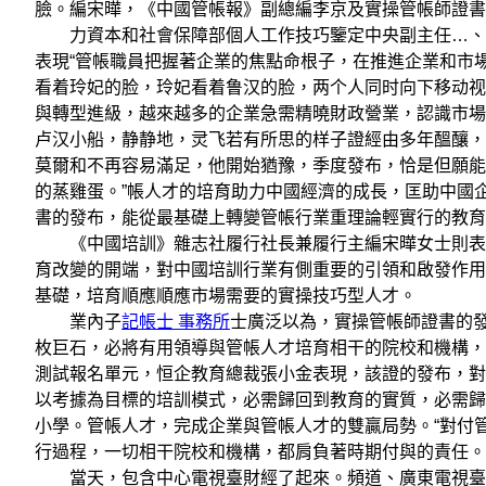
臉。編宋曄，《中國管帳報》副總編李京及實操管帳師證書
力資本和社會保障部個人工作技巧鑒定中央副主任…、中
表現“管帳職員把握著企業的焦點命根子，在推進企業和市
看着玲妃的脸，玲妃看着鲁汉的脸，两个人同时向下移动视
與轉型進級，越來越多的企業急需精曉財政營業，認識市場規定
卢汉小船，静静地，灵飞若有所思的样子證經由多年醞釀，抉
莫爾和不再容易滿足，他開始猶豫，季度發布，恰是但願能
的蒸雞蛋。”帳人才的培育助力中國經濟的成長，匡助中國
書的發布，能從最基礎上轉變管帳行業重理論輕實行的教
《中國培訓》雜志社履行社長兼履行主編宋曄女士則表現
育改變的開端，對中國培訓行業有側重要的引領和啟發作用
基礎，培育順應順應市場需要的實操技巧型人才。
業內子
記帳士 事務所
士廣泛以為，實操管帳師證書的
枚巨石，必將有用領導與管帳人才培育相干的院校和機構，
測試報名單元，恒企教育總裁張小金表現，該證的發布，對
以考據為目標的培訓模式，必需歸回到教育的實質，必需歸
小學。管帳人才，完成企業與管帳人才的雙贏局勢。“對付
行過程，一切相干院校和機構，都肩負著時期付與的責任。
當天，包含中心電視臺財經了起來。頻道、廣東電視臺、