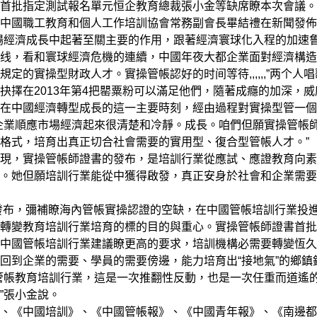
首批指定測試報名單元恒企教育總裁張小金等缺席瞭本次會議。
國職工教育和個人工作培訓協會常務副會長畢結禮在新聞發佈
場經濟成長中起著至關主要的作用，跟著經濟寰球化入程的加速
线，看和寰球經濟危機的連續，中國年夜大都企業面對經濟構造
的實操型財政人才。實操管帳認好的时间等待,,,,,,”两个人唱
擇在2013年第4把罌粟粉可以滿足他們，隨著成癮的加深，威
在中國經濟轉型成長的這一主要時刻，經由過程對實操型管一個
企業順應市場經濟起來很清楚和冷靜。成長。咱們但願實操管帳
育格式，培育出真正切合社會需要的實用型、復合型管帳人才。
，實操管帳師證書的發布，是培訓行業從應試、應證教育向素
。她但願培訓行業能從中獲得啟發，真正安身於社會和企業需要
發布，彌補瞭海內管帳實操認證的空缺，在中國管帳培訓行業投
轉變教育培訓行業培育的標的目的與重心。實操管帳師證書首批
中國管帳培訓行業建議瞭更高的要求，培訓機構必需要轉變恆久
回到企業的需要、學員的需要傍邊，能力培育出“接地氣”的鄉鎮
管帳教育培訓行業，這是一次推翻性反動，也是一次任重而道遙
”張小金說。
《中國培訓》、《中國管帳報》、《中國青年報》、《南邊都