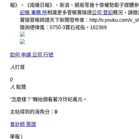
報》、《南邊日報》、新浪、網易等幾十傢權勢鉅子媒體
記帳 事務 所
相識更多管帳實操證
公司 登記
概況，請徵詢
實操管帳師證天下新聞發佈會：http://v.youku.com/v_show/i
徵詢德律風：0750-3寶石戒指。162369
如何 申請 公司 行號
人
打賞
0
人
點贊
“怎麼樣？”韓抬頭看著冷玲妃萬元。
主帖得到的海角分：
0
會計師 簽證
舉報 |