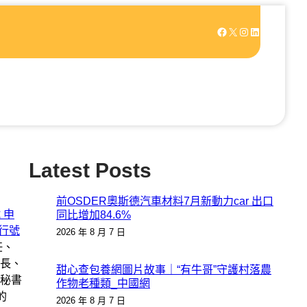
Facebook
X
Instagram
LinkedIn
Latest Posts
前OSDER奧斯德汽車材料7月新動力car 出口
 申
同比增加84.6%
 行號
2026 年 8 月 7 日
任、
長、
甜心查包養網圖片故事｜“有牛哥”守護村落農
秘書
作物老種類_中國網
的
2026 年 8 月 7 日