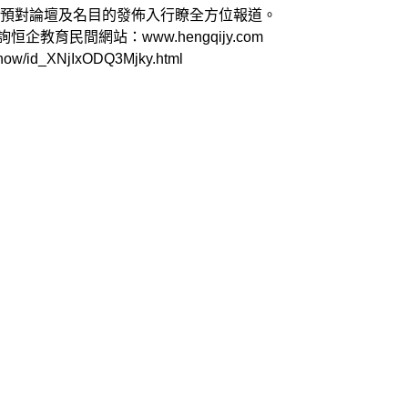
參預對論壇及名目的發佈入行瞭全方位報道。
恒企教育民間網站：www.hengqijy.com
d_XNjIxODQ3Mjky.html