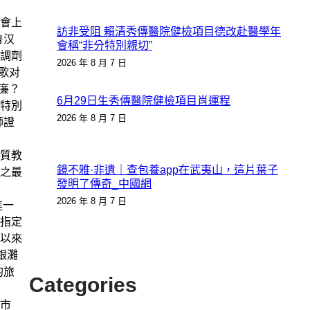
會上
訪非受阻 賴清秀傳醫院健檢項目德改赴醫學年
鲁汉
會稱“非分特別親切”
調劑
2026 年 8 月 7 日
歌对
廉？
6月29日生秀傳醫院健檢項目肖運程
特別
2026 年 8 月 7 日
師證
”
質教
鏡不雅·非遺｜查包養app在武夷山，這片葉子
之最
發明了傳奇_中國網
2026 年 8 月 7 日
進一
指定
以來
銀灘
的旅
Categories
市