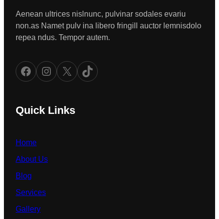
Aenean ultrices nislnunc, pulvinar sodales evariu
non.as Namet pulv ina libero fringill auctor lemnisdolo
repea ndus. Tempor autem.
Facebook
Instagram
X
TikTok
Quick Links
Home
About Us
Blog
Services
Gallery