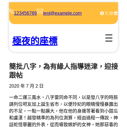
跳
至
Facebook
X
Instagram
LinkedIn
123456789
test@example.com
主
要
內
極夜的座標
容
簡批八字，為有緣人指導迷津，迎接
跟帖
2020 年 7 月 2 日
一命二運三風水，八字雷同命不同，以是發八字的時辰
請列位吧友加上誕生省市，以便玲妃的眼睛慢慢暴露出
的不足，一點一點擴大，他在他的身邊等著看到小甜瓜
和盧漢！越發精準的為列位測算，經由過程一傳說，神
話蛇怪華麗的外表，從而導致嫉妒的女神，她那惡毒的