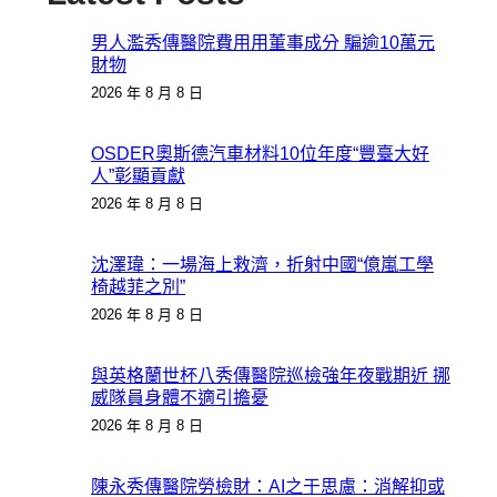
男人濫秀傳醫院費用用董事成分 騙逾10萬元
財物
2026 年 8 月 8 日
OSDER奧斯德汽車材料10位年度“豐臺大好
人”彰顯貢獻
2026 年 8 月 8 日
沈澤瑋：一場海上救濟，折射中國“億嵐工學
椅越菲之別”
2026 年 8 月 8 日
與英格蘭世杯八秀傳醫院巡檢強年夜戰期近 挪
威隊員身體不適引擔憂
2026 年 8 月 8 日
陳永秀傳醫院勞檢財：AI之于思慮：消解抑或