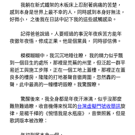
我躺在新式鐵架的木板床上忍耐著病痛的苦楚，
感到本身是世界上最不幸的人，同時感到本身好無法，
好微小， 之後我在日誌中記下我的這些感觸感染。
記得爸爸說過，人要經過的事況年夜疾苦方能年
夜徹年夜悟，修成正果。他是個黨員， 同時卻信佛。
模模糊糊中，我沉沉地睡往瞭， 我的精力似乎飄
到一個目生的處所，那裡是荒蕪的州里，但泛起一群平
易近工與施工步隊，正在一個工地上蓋樓，那裡正在蓋
良多的樓房，隆隆的打地基聲音徹周圍，忽然轟的一
聲，此中最高的一幢樓坍毀瞭。我驚醒瞭。
驚醒後來，我全身都是年夜汗淋漓，似乎沒那麼
難熬難過瞭，收音機傳來悅耳的
台灣虛擬門號收簡訊
旋
律，是楊千樺的《惋惜我是水瓶座》，音樂照舊，但是
歌詞版本被改瞭：