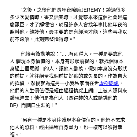
“之後，之後他們長年夜瞭嘛JEREMY！談過很多
多少次愛情瞭，書又讀完瞭，才覺察本來這個社會是這
麼艱巨，才了解懼怕，於是許多人會找年事比他年夜的
照料他，維護他，最主要的是有經濟才能，這些事我以
前不睬解，此刻完整懂得瞭。”
他接著衝動地說：“…..有兩種人，一種是要靠他
人 體現本身價值的，本身有形狀前提的，就找個讓本
身過上愜意餬口的人，讓他人艷羨，假如本身沒有形狀
的前提，就往絕量找個前提好點的或久長的，作為自大
的抵償 ，然後就為這另一小我私家而在世
虛擬簡訊
，
他們的人生價值便是經由過程情感上餬口上被人照料來
體現進去！他們是為他人（長得帥的人或給錢他的
BF）而餬口生涯的！”
“另有一種是本身往體現本身價值的。他們不需求
他人的照料，經由過程自身盡力，也一樣可以獲得幸
福。”