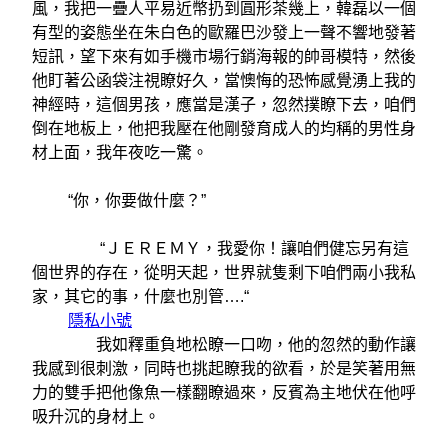
風，我把一疊人平易近幣扔到圓形茶幾上，韓磊以一個
有型的姿態坐在朱白色的歐羅巴沙發上一聲不響地發著
短訊，望下來有如手機市場行銷海報的帥哥模特，然後
他盯著公函袋注視瞭好久，當懊悔的恐怖感覺湧上我的
神經時，這個男孩，應當是漢子，忽然撲瞭下去，咱們
倒在地板上，他把我壓在他剛發育成人的均稱的男性身
材上面，我年夜吃一驚。
“你，你要做什麼？”
“ＪＥＲＥＭＹ，我愛你！讓咱們健忘另有這
個世界的存在，從明天起，世界就隻剩下咱們兩小我私
家，其它的事，什麼也別管….“
隱私小號
我如釋重負地松瞭一口吻，他的忽然的動作讓
我感到很刺激，同時也挑起瞭我的欲看，於是笑著用無
力的雙手把他像魚一樣翻瞭過來，反賓為主地伏在他呼
吸升沉的身材上。