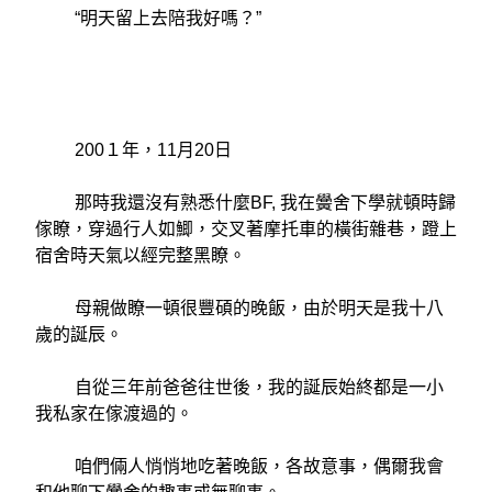
“明天留上去陪我好嗎？”
200１年，11月20日
那時我還沒有熟悉什麼BF, 我在黌舍下學就頓時歸
傢瞭，穿過行人如鯽，交叉著摩托車的橫街雜巷，蹬上
宿舍時天氣以經完整黑瞭。
母親做瞭一頓很豐碩的晚飯，由於明天是我十八
歲的誕辰。
自從三年前爸爸往世後，我的誕辰始終都是一小
我私家在傢渡過的。
咱們倆人悄悄地吃著晚飯，各故意事，偶爾我會