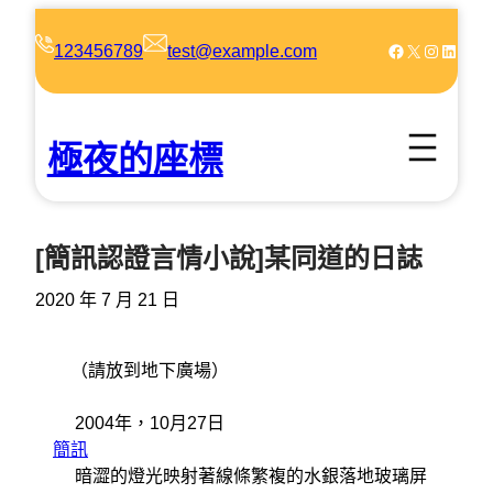
跳
至
Facebook
X
Instagram
LinkedIn
123456789
test@example.com
主
要
內
極夜的座標
容
[簡訊認證言情小說]某同道的日誌
2020 年 7 月 21 日
（請放到地下廣場）
2004年，10月27日
簡訊
暗澀的燈光映射著線條繁複的水銀落地玻璃屏