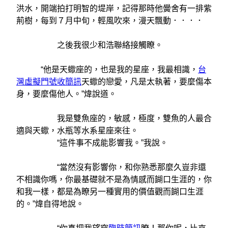
洪水，開端拍打明智的堤岸，記得那時他黌舍有一排紫
荊樹，每到７月中旬，輕風吹來，漫天飄動．．．．
之後我很少和浩聯絡接觸瞭。
“他是天蠍座的，也是我的星座，我最相識，
台
灣虛擬門號收簡訊
天蠍的戀愛，凡是太執著，要麼傷本
身，要麼傷他人。”煒說道。
我是雙魚座的，敏感，極度，雙魚的人最合
適與天蠍，水瓶等水系星座來往。
“這件事不成能影響我。”我說。
“當然沒有影響你，和你熟悉那麼久豈非還
不相識你嗎，你最基礎就不是為情感而餬口生涯的，你
和我一樣，都是為瞭另一種實用的價值觀而餬口生涯
的。”煒自得地說。