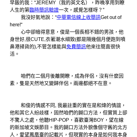
早飯的我：“JEREMY（我的英文名），昨晚享用到瞭
人生的第
臨時簡訊驗證
一次，感覺怎樣呀？”
我沒好氣地說：“
中華電信線上收簡訊
Get out of
here!“
心中卻暗得意意，俊是一個長相不錯的男孩，他
身世好,很CUTE,衣著潮水細致(都是隔幾個月便跑到噴
鼻港掃貨的),不管怎樣能與
免費簡訊
他來往簡直很快
活。
咱們在二個月後離開瞭，成為伴侶，沒有什麼因
素，隻是天然地又變歸伴侶。兩邊都絕不在意。
和俊的情感不同, 我最註重的實在是和煒的情誼，
他和其它人紛歧樣，固然咱們的餬口方法，但實質上卻
不驚人之處，他聽HIP-POP，喜歡臺灣BOY，望在線
的新加坡文娛節目。我的餬口方法外貌像個守舊的北方
人，愛望鳳凰臺的記載片，但現實的本身是如何我本身