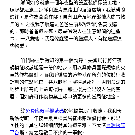
鄉間如今就像一個年夜型的設置裝備擺設工地，
處處都是施工步隊和瀝青馬路上的滔滔塵埃，我被帶瞭
歸往，是作為爺爺在鄉下自有田產及地產繼續人處置物
業的。 之後我了解這是爸爸生前以爺爺的名義收購
的，那時爸爸還未死，最基礎沒人往注意鄉間的這些
事， 十八歲後，我是傢庭獨一的繼續人，有權繼續這
些物業。
咱們歸往手得知的第一個動靜，是當局行將年夜
規模征收該墟落一帶的地步，用以興修具國際規模的火
車站作為關鍵，而我所繼續的這些地產所有的位於征收
計劃的焦點地位，共八畝地，我往過那裡，周圍荒涼的
地步上所有的上蓋瞭樓房，那些樓房全是沒人住的空
屋，但如許可作為物業上報申請更多的當局征地金。
終
免費臨時手機號碼
於地被當局征收瞭，我和母
親獲得瞭一年夜筆數目標當局征地賠還償付金，那是一
次性的，其它詳細細節我其時還童稚，不太清
台灣接碼
平台
晰，總之是數目不少的一筆款。