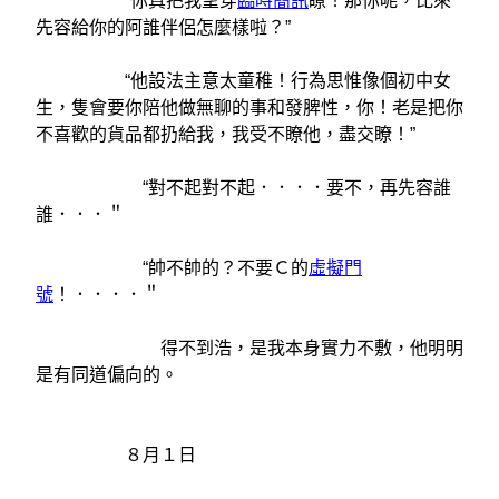
“你真把我望穿
臨時簡訊
瞭！那你呢，比來
先容給你的阿誰伴侶怎麼樣啦？”
“他設法主意太童稚！行為思惟像個初中女
生，隻會要你陪他做無聊的事和發脾性，你！老是把你
不喜歡的貨品都扔給我，我受不瞭他，盡交瞭！”
“對不起對不起．．．．要不，再先容誰
誰．．．＂
“帥不帥的？不要Ｃ的
虛擬門
號
！．．．．＂
得不到浩，是我本身實力不敷，他明明
是有同道偏向的。
８月１日