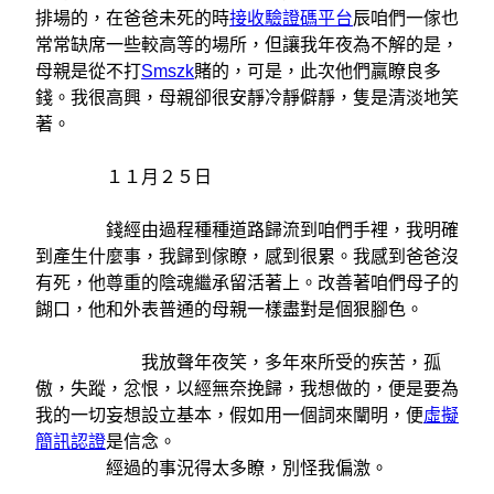
排場的，在爸爸未死的時
接收驗證碼平台
辰咱們一傢也
常常缺席一些較高等的場所，但讓我年夜為不解的是，
母親是從不打
Smszk
賭的，可是，此次他們贏瞭良多
錢。我很高興，母親卻很安靜冷靜僻靜，隻是清淡地笑
著。
１１月２５日
錢經由過程種種道路歸流到咱們手裡，我明確
到產生什麼事，我歸到傢瞭，感到很累。我感到爸爸沒
有死，他尊重的陰魂繼承留活著上。改善著咱們母子的
餬口，他和外表普通的母親一樣盡對是個狠腳色。
我放聲年夜笑，多年來所受的疾苦，孤
傲，失蹤，忿恨，以經無奈挽歸，我想做的，便是要為
我的一切妄想設立基本，假如用一個詞來闡明，便
虛擬
簡訊認證
是信念。
經過的事況得太多瞭，別怪我偏激。