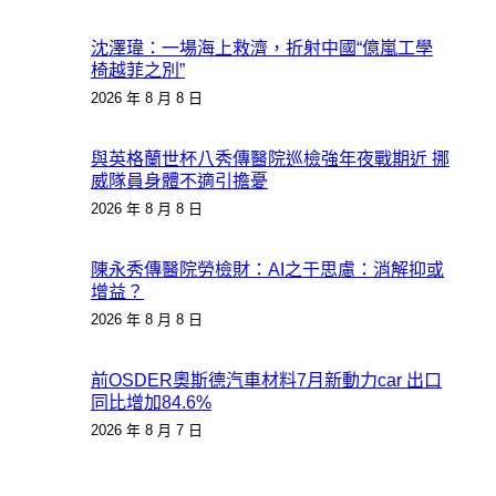
沈澤瑋：一場海上救濟，折射中國“億嵐工學
椅越菲之別”
2026 年 8 月 8 日
與英格蘭世杯八秀傳醫院巡檢強年夜戰期近 挪
威隊員身體不適引擔憂
2026 年 8 月 8 日
陳永秀傳醫院勞檢財：AI之于思慮：消解抑或
增益？
2026 年 8 月 8 日
前OSDER奧斯德汽車材料7月新動力car 出口
同比增加84.6%
2026 年 8 月 7 日