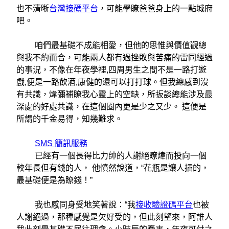
也不清晰
台灣接碼平台
，可能學瞭爸爸身上的一點城府
吧。
咱們最基礎不成能相愛，但他的思惟與價值觀總
與我不約而合，可能兩人都有過挫敗與苦痛的雷同經過
的事況，不像在年夜學裡,四周男生之間不是一路打遊
戲,便是一路飲酒,康健的還可以打打球。但我總感到沒
有共識，煒彌補瞭我心靈上的空缺，所扳談總能涉及最
深處的好處共識，在這個圈內更是少之又少。 這便是
所謂的千金易得，知幾難求。
SMS 簡訊服務
已經有一個長得比力帥的人謝絕瞭煒而投向一個
較年長但有錢的人， 他憤然說道，“花瓶是讓人插的，
最基礎便是為瞭錢！”
我也感同身受地笑著說：“我
接收驗證碼平台
也被
人謝絕過，那種感覺是欠好受的，但此刻望來，阿誰人