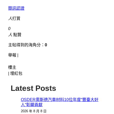
簡訊認證
人
打賞
0
人
點贊
主帖得到的海角分：
0
舉報 |
樓主
|
埋紅包
Latest Posts
OSDER奧斯德汽車材料10位年度“豐臺大好
人”彰顯貢獻
2026 年 8 月 8 日