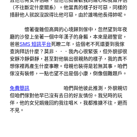
且他也有女伴侶瞭，但他也挺喜歡我的違心和我做伴侶
（不往斷定什麼關系）。他當真的樣子好可惡，同樣的
措辭他人就說沒說得比他可惡，由於誰鳴他長得帥呢。
懷著復雜但高興的心境歸到傢中，忽然望到年夜
廳的沙發上坐著一個中年漢子的身軀，本來是趙警官，
爸爸
SMS 短訊平台
死瞭二年，這個老不死還要到我傢
查詢拜訪什麼？莫非．．．我內心很緊張，但外貌卻很
安靜冷靜僻靜，甚至對他裝出很親熱的樣子，我的真不
想傢裡再產生什麼事瞭。母親也裝得是若無其事，咱們
傢沒有裝修，一點也望不出是個小康，倒像個難題戶。
免費簡訊
咱們與他彼此推測，外貌親切
但咱們傢對他早已沒有去日的好友情份。我兒時的玩
伴，他的女兒娟幾回約我往唱Ｋ，我都推搪不往，避而
不見。