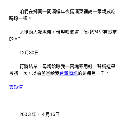
咱們在鄉間一間酒樓年夜擺酒菜裡請一眾親戚吃
喝瞭一頓。
之後兩人獨處時，母親嘆氣道：“你爸爸早有設定
的。”
12月30日
行將結業，母親給瞭我一萬塊零用錢，聲稱這是
最初一次。以前爸爸給我
台灣簡訊
的是每月一千。
雲短信
200３年，４月16日