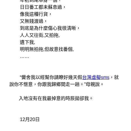
年初到尾本身一個，
日日番工都未蘇息過，
像我這種行貨，
又無錢渡過，
到底是為什麼傷心我很清晰，
人人又往街,又拍拖,
遺下我,
明明無拍拖,但故意找番個,
……
“黌舍我以經幫你請瞭好幾天假
台灣虛擬sms
，就
說你不愜意，你跟我歸鄉間走一趟。”母親說。
入地沒有在我最掉意的時辰拋卻我。
12月20日