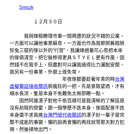
Smszk
１２月３０日
我與煒租瞭環市東一間周遭的狀況不錯的公寓，
一方面可以讓他事業蘇息，一方面也作為我那照舊粗陋
狡兔三窟的傢以外的“行宮”，我讓煒絕量花心思把本來
的傢俱清空，把它裝修得更具ＳＴＹＥＬ更有作風，固
然錢不在我手上，但盡對可以讓我過得比力灑脫安閒，
我另有一份事業，外貌上很失常。
年夜傢都要趁著年青的時
台灣
虛擬電話接收簡訊
辰瘋狂的一把，先是景致望透，才有
細水長流，隻是本身不免難免太無邪瞭一點。
固然阿誰漢子對他千依百順可是我清晰的了解這是
沒有前程的戀愛，跟一個學歷不迭本身，傢庭配景不迭
本身還不求長進
台灣門號代收簡訊
的漢子好一輩子是完
整不成能的事變，懶的說再會懶的再找就等那天對方犯
規，然後掃地出門。