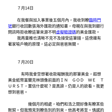
７月14日
在我餐與加入事業後五個月內，我收到瞭
臨時門
號
銀行收回數張海外匯款的通知書，母親在與我到銀行
問訊時拒收瞭這筆來源不明
虛擬驗證碼
的美金匯款。
我再童稚也清晰不克不及接受這筆錢，這傍邊有
著家喻戶曉的原理，這必定與爸爸無關。
７月20日
有時我會空想著收款報酬我的那筆美金，遐想
美金紙幣富蘭克林頭像前面的ＩＮ ＧＯＤ ＷＥ Ｔ
ＵＲＳＴ，置信什麼呢？是真諦，仍是人的欲看。我更
想到爸爸。
幾個月的相處，咱們和浩之間好像有瞭某些
默契。但我預見到瞭告別的到來，他高考將至。情感的