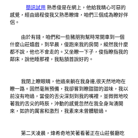
簡訊試用
熟悉俊是在網上，他給我精心可惡的
感覺，經由過程俊我又熟悉瞭煒，咱們三個成為瞭好伴
侶。
由於有錢，咱們和一些豬朋狗幫時常開車到一個
什麼山莊嬉戲，到早晨，俊跑來我的房間，縱然我什麼
都不說，他也不會走的。又坐瞭一下子，俊指瞭指我的
鄰床，說他睡那裡，我點頷首說好的。
我閉上瞭眼睛，他過來躺在我身邊,很天然地吻在
瞭一路。固然毫無預備，我卻嘗到瞭甜甜的滋味，我以
前沒有吻過，當俊的舌尖深刻到我的嘴裡，並微微地咬
著我的舌尖的時辰，沖動的感覺忽然在我全身洶湧開
來，如許的厲害和激烈，我素來未曾體驗過。
第二天凌晨，煒希奇地笑著看著正在山莊餐廳吃