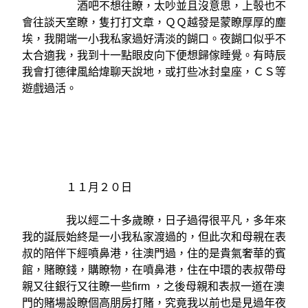
酒吧不想往瞭，太吵並且沒意思，上彀也不
會往談天室瞭，隻打打文章，ＱＱ越發是蒙瞭厚厚的塵
埃，我開端一小我私家過好清淡的餬口。夜餬口似乎不
太合適我，我到十一點眼皮向下便想歸傢睡覺。有時辰
我會打德律風給煒聊天說地，或打些冰封皇座，ＣＳ等
遊戲過活。
１１月２０日
我以經二十多歲瞭，日子過得很平凡，多年來
我的誕辰始終是一小我私家渡過的，但此次和母親在表
叔的陪伴下經噴鼻港，往澳門過，住的是貴氣奢華的賓
館，賭瞭錢，購瞭物，在噴鼻港，住在中環的表叔帶母
親又往銀行又往瞭一些firm ，之後母親和表叔一道在澳
門的賭場設瞭個高朋房打賭，究竟我以前也是見過年夜