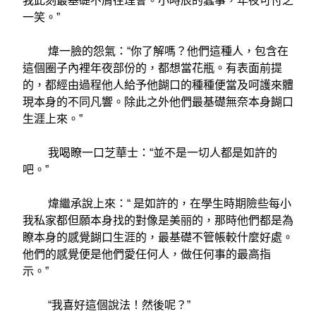
我此刻最基礎不屑往理會。小時辰的蠢事，年夜可付之
一笑。”
煒一臉的怨氣：“你了解嗎？他們這種人，包含在
這個圈子內裡年夜部份的，都想當花瓶。有表面前提
的，都經由過程他人給予他餬口的種種便當及呵護來體
現本身的不同凡響。除此之外他們最基礎無奈本身餬口
生涯上來。”
我喝瞭一口芝華士：“並不是一切人都是如許的
吧。”
煒繼承說上來：“ 是如許的，在學生時期險些每小
我私家都但願本身找的對像是美丽的，那時他們都是為
瞭本身的感覺餬口生涯的，最基礎不管帳較什麼好處。
他們的感覺便是他們愛任何人，做任何事的最高指
示。”
“我喜好這個說法！然後呢？”