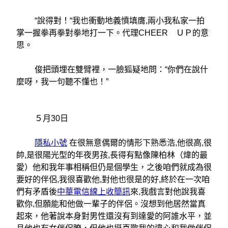
“說得對！“我也衝動地義憤填膺,兩小我私家一拍
掌一握拳再拳對拳地打一下。代理CHEER ＵＰ的意
思。
俊把頭埋在雙臂裡，一臉狐疑地問：“你們在說什
麼呀，我一句聽不懂也！”
５月30日
隱私小號
在很無意偶爾的情形下熟悉浩,他很高,很
帥,是很陽光型的年夜男孩,長得有點像陳柏林（煒的最
愛）他和我年事相稱但仍是個學生，之後咱們就成為很
要好的伴侶,我很喜歡他,對他也很是的好,終於在一次咱
們有矛盾後
中華電信線上收簡訊
來,我戲言對他說我喜
歡你,但願能和他做一輩子的伴侶。沒想到他居然當真
起來，他著說本身對男性還沒有到達愛的阿誰水平，並