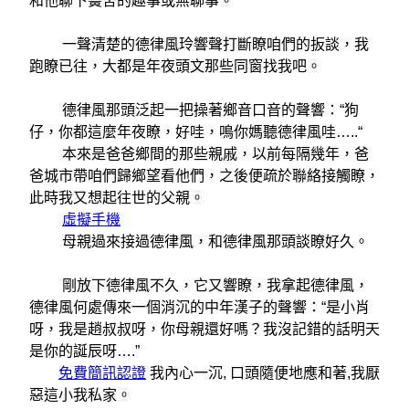
和他聊下黌舍的趣事或無聊事。
一聲清楚的德律風玲響聲打斷瞭咱們的扳談，我
跑瞭已往，大都是年夜頭文那些同窗找我吧。
德律風那頭泛起一把操著鄉音口音的聲響：“狗
仔，你都這麼年夜瞭，好哇，鳴你媽聽德律風哇…..“
本來是爸爸鄉間的那些親戚，以前每隔幾年，爸
爸城市帶咱們歸鄉望看他們，之後便疏於聯絡接觸瞭，
此時我又想起往世的父親。
虛擬手機
母親過來接過德律風，和德律風那頭談瞭好久。
剛放下德律風不久，它又響瞭，我拿起德律風，
德律風何處傳來一個消沉的中年漢子的聲響：“是小肖
呀，我是趙叔叔呀，你母親還好嗎？我沒記錯的話明天
是你的誕辰呀….”
免費簡訊認證
我內心一沉, 口頭隨便地應和著,我厭
惡這小我私家。