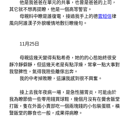
他是我爸爸在單元的共事，也曾是爸爸的上司，
其它就不想再提瞭，他是一個高等警官。
母親料中瞭是誰復電，接過我手上的德
雲短信
律
風向阿誰漢子外貌暖情地敷衍瞭幾句。
11月25日
母親這幾天變得有點希奇，她的的心態始終很安
靜冷靜僻靜，但這幾天老是有點浮燥，常拿一點大事對
我發脾性，氣得我險些離傢出奔。
我的中考掉敗瞭，這讓我感到很不興奮。
接上去我年夜病一場，是急性腸胃炎，可能由於
我為瞭節儉一些零用錢買球鞋，幾個月沒有在黌舍飯堂
打飯，隻在外面小賣部吃一個兩塊錢的小包裝蛋糕，橫
豎飯堂的夥食也一般，成果得病瞭。