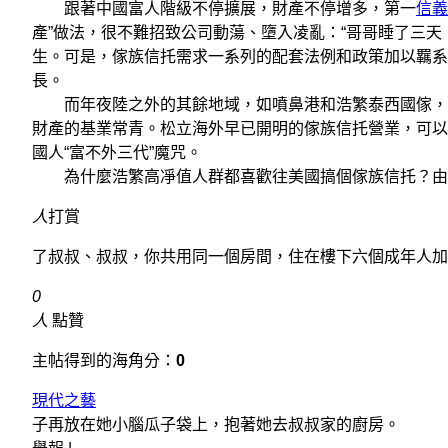
跟著中國富人階級不停擴展，財產不停增多，第一
信義
產”做法，很不難招致公司動蕩、墮入凌亂：“哥哥睡了三
生。可是，傢族信托需求一系列的配套法例和政策加以羈系
長。
而年夜陸之外的其餘地域，如噴鼻港和浩繁泰西國傢，早
財產的基業常青。松立海外早已開明的傢族信托營業，可以
國人“富不外三代”魔咒。
為什麼浩繁高凈值人群都喜歡往美國搞個傢族信托？由
人
打賞
了叔叔、叔叔，你共用同一個房間，住在樓下六個成年人加
0
人
點贊
主帖得到的海角分：
0
現代之藝
子再放在她小腦瓜子袋上，抱著她去叔叔家的廚房。