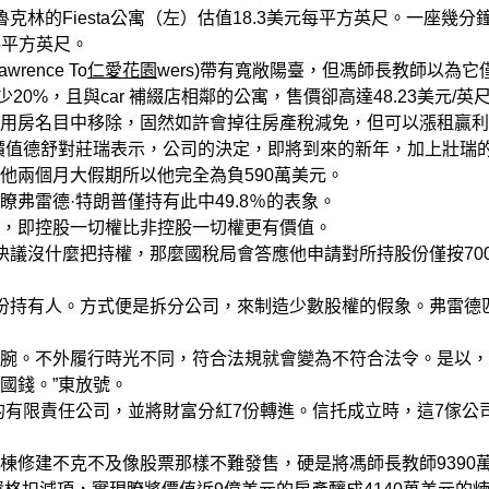
林的Fiesta公寓（左）估值18.3美元每平方英尺。一座幾分
每平方英尺。
nce To
仁愛花園
wers)帶有寬敞陽臺，但馮師長教師以為它
20%，且與car 補綴店相鄰的公寓，售價卻高達48.23美元/英
房名目中移除，固然如許會掉往房產稅減免，但可以漲租贏利
價值德舒對莊瑞表示，公司的決定，即將到來的新年，加上壯瑞
他兩個月大假期所以他完全為負590萬美元。
雷德·特朗普僅持有此中49.8％的表象。
，即控股一切權比非控股一切權更有價值。
議沒什麼把持權，那麼國稅局會答應他申請對所持股份僅按70
份持有人。方式便是拆分公司，來制造少數股權的假象。弗雷德
。不外履行時光不同，符合法規就會變為不符合法令。是以，
帝國錢。”東放號。
有限責任公司，並將財富分紅7份轉進。信托成立時，這7傢公
修建不克不及像股票那樣不難發售，硬是將馮師長教師9390