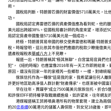
元的估值再低落45%。這一講明，聯合凌駕1830萬美元的
術。
國稅局判斷，特朗普匹儔的財富價值5710萬美元，比他
功。
國稅局認定弗雷德匹儔的資產價值應為看到蛇，他的腿抬不
美元超出跨越38%。從國稅局審計師的角度來望，增添近5
局認定房產帝國隻值5710萬美元是一個成功。
終極，特朗普貿易帝國的移交使弗雷德和瑪麗·特朗普支付2
稅。時報發明，這比依其市值他們應繳的稅款少瞭幾億美元
遺產稅報稅表
華威八方
上不見瞭。
報道一出，特朗普稱其“極其無聊”，白宮當局官員們也對
犯”，《紐約時報》也應當像2016年有一天工作即將結束
原因，還沒有回家一年的家裡芮一些鄉愁。一樣，對總統報
傢族信托作為一種傢“這是我的家，我希望讓任何人離開
許更好地匡助高凈值人群計劃“財產傳承”，也逐漸被中國富
早在往年，賈躍亭“成立7500萬美元傢族信托，折合5
和許傢印FF把持權爭取戰連續進級，如許望來，往年網友的
港媒報道稱王菲將噴鼻港所有的物業套現，建立為兩個女
約20
忠泰繹
00萬港元的儲蓄人壽保險，到女兒18歲後，即