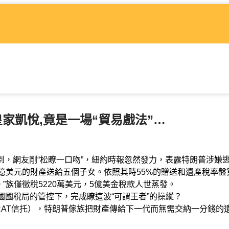
家凱悅,竟是一場“貿易戲法”…
到，網友剛“松瞭一口吻”，紐約時報忽然發力，表露特朗普涉嫌
億美元的財產送給五個子女。依照其時55%的贈送和遺產稅率盤
”族僅徵稅5220萬美元，5億美金稅款人世蒸發。
國稅局的管控下，完成瞭這波“可謂王者”的操縱？
AT信托），特朗普傢族把財產傳給下一代而無需交納一分錢的