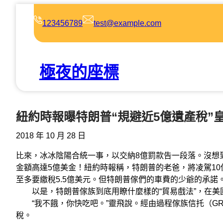
跳
至
123456789
test@example.com
主
要
內
極夜的座標
容
紐約時報曝特朗普“規避近5億遺產稅”皇
2018 年 10 月 28 日
比來，冰冰陰陽合統一事，以交納8億罰款告一段落。沒想
金額高達5億美金！紐約時報稱，特朗普的老爸，將凌駕10
至多要繳稅5.5億美元。但特朗普傢們的車費的少爺的承諾。
以是，特朗普傢族到底用瞭什麼樣的“貿易戲法”，在美國
“我不餓，你快吃吧。”靈飛說。經由過程傢族信托（GR
稅。