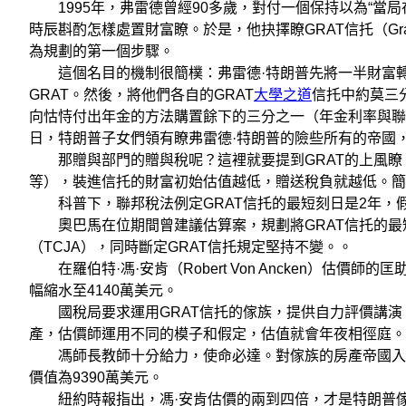
1995年，弗雷德曾經90多歲，對付一個保持以為“當
時辰斟酌怎樣處置財富瞭。於是，他抉擇瞭GRAT信托（Grantor 
為規劃的第一個步驟。
這個名目的機制很簡樸：弗雷德·特朗普先將一半財富轉
GRAT。然後，將他們各自的GRAT
大學之道
信托中約莫三
向怙恃付出年金的方法購置餘下的三分之一（年金利率與聯邦稅
日，特朗普子女們領有瞭弗雷德·特朗普的險些所有的帝國
那贈與部門的贈與稅呢？這裡就要提到GRAT的上風瞭
等），裝進信托的財富初始估值越低，贈送稅負就越低。簡
科普下，聯邦稅法例定GRAT信托的最短刻日是2年，
奧巴馬在位期間曾建議估算案，規劃將GRAT信托的最短
（TCJA），同時斷定GRAT信托規定堅持不變。。
在羅伯特·馮·安肯（Robert Von Ancken）估價師的
幅縮水至4140萬美元。
國稅局要求運用GRAT信托的傢族，提供自力評價講演
產，估價師運用不同的模子和假定，估值就會年夜相徑庭。
馮師長教師十分給力，使命必達。對傢族的房產帝國入行“
價值為9390萬美元。
紐約時報指出，馮·安肯估價的兩到四倍，才是特朗普傢