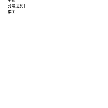
舉報 |
分送朋友 |
樓主