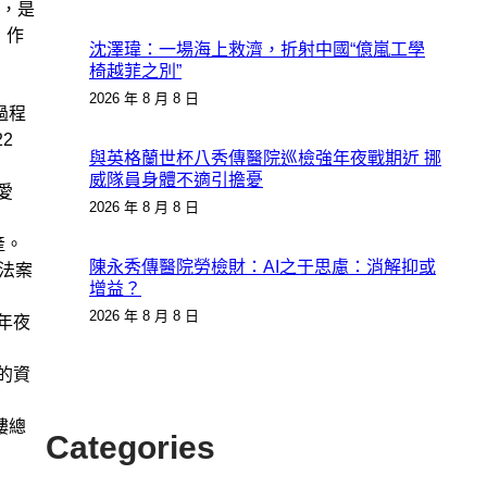
說，是
）作
沈澤瑋：一場海上救濟，折射中國“億嵐工學
椅越菲之別”
2026 年 8 月 8 日
過程
2
與英格蘭世杯八秀傳醫院巡檢強年夜戰期近 挪
威隊員身體不適引擔憂
愛
2026 年 8 月 8 日
產。
陳永秀傳醫院勞檢財：AI之于思慮：消解抑或
法案
增益？
2026 年 8 月 8 日
年夜
的資
樓總
Categories