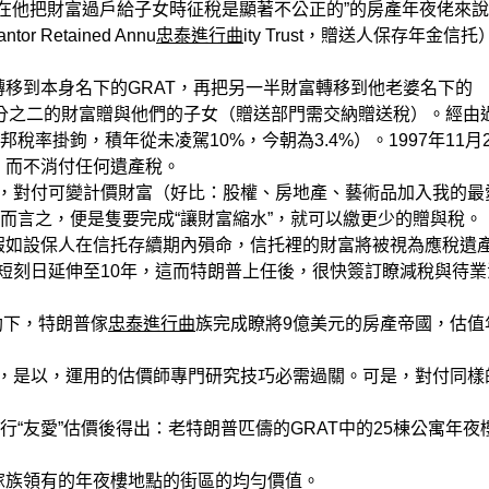
局在他把財富過戶給子女時征稅是顯著不公正的”的房產年夜佬來
Retained Annu
忠泰進行曲
ity Trust，贈送人保存年金信托
移到本身名下的GRAT，再把另一半財富轉移到他老婆名下的
分之二的財富贈與他們的子女（贈送部門需交納贈送稅）。經由
率掛鉤，積年從未凌駕10%，今朝為3.4%）。1997年11月2
，而不消付任何遺產稅。
，對付可變計價財富（好比：股權、房地產、藝術品加入我的最
而言之，便是隻要完成“讓財富縮水”，就可以繳更少的贈與稅。
假如設保人在信托存續期內殞命，信托裡的財富將被視為應稅遺
刻日延伸至10年，這而特朗普上任後，很快簽訂瞭減稅與待業
匡助下，特朗普傢
忠泰進行曲
族完成瞭將9億美元的房產帝國，估值
，是以，運用的估價師專門研究技巧必需過關。可是，對付同樣
友愛”估價後得出：老特朗普匹儔的GRAT中的25棟公寓年夜
族領有的年夜樓地點的街區的均勻價值。