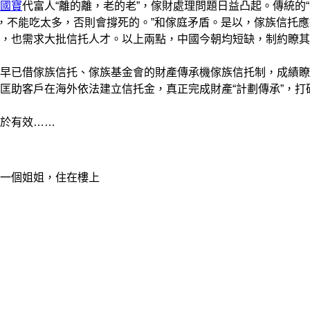
國寶
代富人“離的離，老的老”，傢財處理問題日益凸起。傳統的
天，不能吃太多，否則會撐死的。”和傢庭矛盾。是以，傢族信托
，也需求大批信托人才。以上兩點，中國今朝均短缺，制約瞭其
已借傢族信托、傢族基金會的財產傳承機傢族信托制，成績瞭
匡助客戶在海外依法建立信托金，真正完成財產“計劃傳承”，打
於有效……
一個姐姐，住在樓上