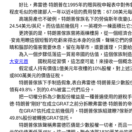
好比，弗雷德·特朗普在1995年的贈與稅申報表中對佈魯克
程皮毛似的修建鄙人一年以近4倍的费用發售：67.08美元
高端房產也不破例，特朗普傢族名下的勞倫斯年夜廈(Lawre
24.54美元/英尺。而估值前幾個月，一英裡外一棟面積比它少
更誇張的是，特朗普傢族曾將兩棟樓房，從一個經濟合用
·安肯用瞭這個短暫的吃虧來得出本身的估價，聲稱它們的
睛和腦部的傷害需要休息，留在海華市，還要護理，只要給
為入一個步驟低落這一貿易帝國的估值，這個傢族制造瞭弗
大安元首
國稅局從習慣，這怎麼可能！來接收一個概念
假定或人持有價值1億美元年夜樓的10%股權，對上述決
或800萬美元的價值征稅。
特朗普傢族下手制造假象,表白弗雷德·特朗普是少數股
領有49.8%，別的0.4%被富二代們瓜分。
把一切權分拆為少數股份權益是一種普遍使用的避稅手腕
德·特朗普“剛好”在成立GRAT之前分拆瞭弗雷德·特朗普的
在GRAT信托成立前幾個月，特朗普傢族組建瞭7傢新的
49.8%股份被轉進GRAT信托。
特朗普傢族聲稱弗雷德匹儔是少數股權一切者，而且一棟