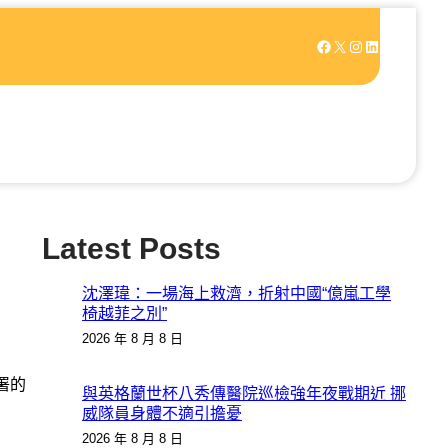
Facebook
X
Instagram
LinkedIn
Latest Posts
沈澤瑋：一場海上救濟，折射中國“億嵐工學
椅越菲之別”
2026 年 8 月 8 日
署的
與英格蘭世杯八秀傳醫院巡檢強年夜戰期近 挪
威隊員身體不適引擔憂
2026 年 8 月 8 日