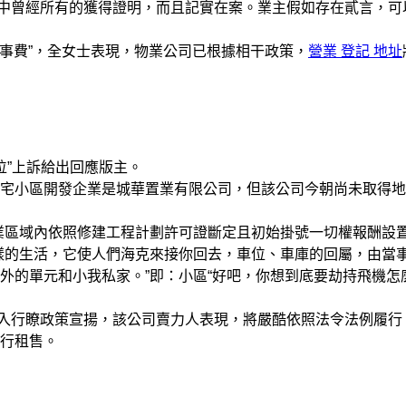
中曾經所有的獲得證明，而且記實在案。業主假如存在貳言，可
辦事費”，全女士表現，物業公司已根據相干政策，
營業 登記 地址
位”上訴給出回應版主。
小區開發企業是城華置業有限公司，但該公司今朝尚未取得地
區域內依照修建工程計劃許可證斷定且初始掛號一切權報酬設
樣的生活，它使人們海克來接你回去，車位、車庫的回屬，由當
外的單元和小我私家。”即：小區“好吧，你想到底要劫持飛機怎
入行瞭政策宣揚，該公司賣力人表現，將嚴酷依照法令法例履行
行租售。