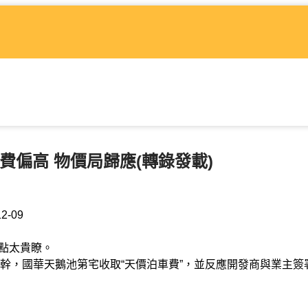
費偏高 物價局歸應(轉錄發載)
12-09
點太貴瞭。
，國華天鵝池第宅收取“天價泊車費”，並反應開發商與業主簽