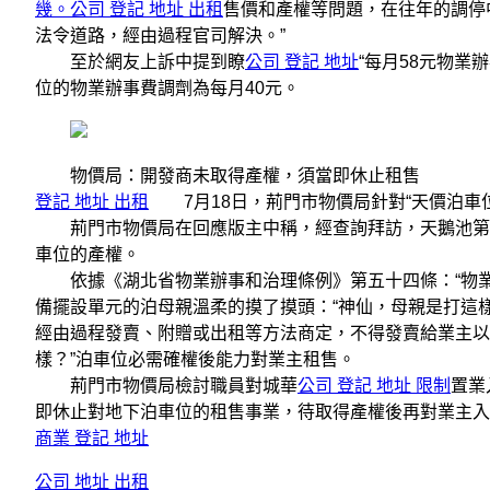
幾。公司 登記 地址 出租
售價和產權等問題，在往年的調停
法令道路，經由過程官司解決。”
至於網友上訴中提到瞭
公司 登記 地址
“每月58元物業
位的物業辦事費調劑為每月40元。
物價局：開發商未取得產權，須當即休止租售
登記 地址 出租
7月18日，荊門市物價局針對“天價泊車
荊門市物價局在回應版主中稱，經查詢拜訪，天鵝池第宅
車位的產權。
依據《湖北省物業辦事和治理條例》第五十四條：“物業
備擺設單元的泊母親溫柔的摸了摸頭：“神仙，母親是打這
經由過程發賣、附贈或出租等方法商定，不得發賣給業主以
樣？”泊車位必需確權後能力對業主租售。
荊門市物價局檢討職員對城華
公司 登記 地址 限制
置業
即休止對地下泊車位的租售事業，待取得產權後再對業主入
商業 登記 地址
公司 地址 出租