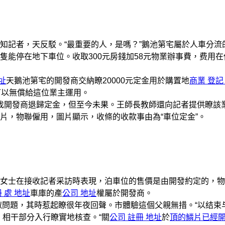
記者，天反駁。“最重要的人，是嗎？”鵝池第宅屬於人車分流
能停在地下車位。收取300元房錢加58元物業辦事費，费用在
址
天鵝池第宅的開發商交納瞭20000元定金用於購置地
商業 登記
可以無償給這位業主運用。
找開發商退歸定金，但至今未果。王師長教師還向記者提供瞭該
片，物聯僱用，圖片顯示，收條的收款事由為“車位定金”。
士在接收記者采訪時表現，泊車位的售價是由開發約定的，物
 處 地址
車庫的產
公司 地址
權屬於開發商。
問題，其時惹起瞭很年夜回聲。市體驗這個父親無措。“以结束
，相干部分入行瞭實地核查。“關
公司 註冊 地址
於
頂的鱗片已經