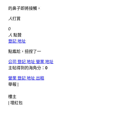
的鼻子即將接觸，
人
打賞
0
人
點贊
登記 地址
點尷尬，扭捏了一
公司 登記 地址 營業 地址
主帖得到的海角分：
0
營業 登記 地址 出租
舉報 |
樓主
|
埋紅包