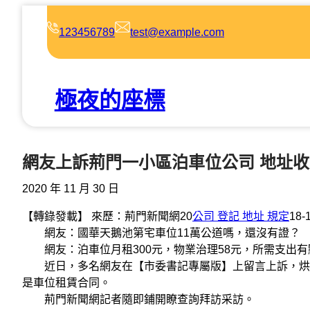
跳
至
123456789
test@example.com
主
要
內
極夜的座標
容
網友上訴荊門一小區泊車位公司 地址收
2020 年 11 月 30 日
【轉錄發載】 來歷：荊門新聞網20
公司 登記 地址 規定
18-
網友：國華天鵝池第宅車位11萬公道嗎，還沒有證？
網友：泊車位月租300元，物業治理58元，所需支出有
近日，多名網友在【市委書記專屬版】上留言上訴，烘幹
是車位租賃合同。
荊門新聞網記者隨即鋪開瞭查詢拜訪采訪。