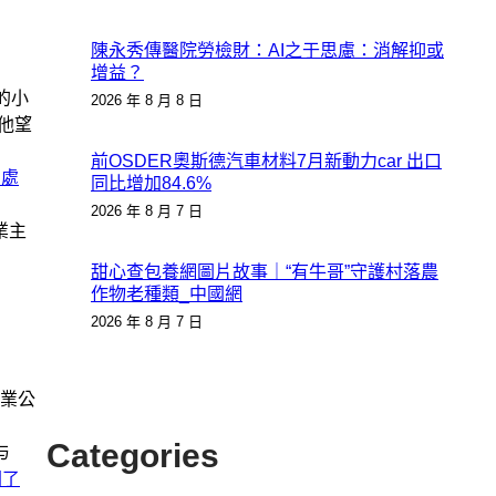
陳永秀傳醫院勞檢財：AI之于思慮：消解抑或
增益？
的小
2026 年 8 月 8 日
他望
前OSDER奧斯德汽車材料7月新動力car 出口
 處
同比增加84.6%
2026 年 8 月 7 日
業主
甜心查包養網圖片故事｜“有牛哥”守護村落農
作物老種類_中國網
2026 年 8 月 7 日
業公
Categories
与
開了