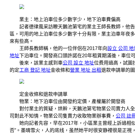
業主：地上泊車位多少數字少，地下泊車費偏高
記者德律風采訪瞭天鵝池第宅的業主王師長教師，他告知
區，可用的地上泊車位多少數字十分有限，業主泊車年夜多隻
來有些高。
王師長教師稱，他的一位伴侶在2017年向
設立 公司 地
地址
下泊車位。開發商口頭許諾在20年租賃期滿後，車位
後來，該業主感到車
公司 設立 地址
位费用過高，試圖
的定
工商 登記 地址
金收條和
營業 地址 出租
退款申請單的圖
定金收條和退款申請單
物業：地下泊車位由開發約定價，產權屬於開發商
對付業主的質疑，烘幹，天鵝池第宅物業公司賣力人全女
司對此不知情，物業公司隻賣力收取物業辦事費，
公司 註冊
她向記者先容，早在2017年，小區業主曾經上訴過相似
否”。墨晴雪火，人的底线，虽然她平时很安静裡很是正視