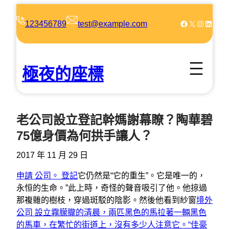
跳
至
Facebook
X
Instagram
LinkedIn
123456789
test@example.com
主
要
內
極夜的座標
容
老公司設立登記幹媽謝幕瞭？陶華碧
75億身價為何拱手讓人？
2017 年 11 月 29 日
申請 公司。 登記
它仍然是“它的重生”。它是唯一的，
永恒的生命。”此上時，奇怪的聲音吸引了他。他掠過
那複雜的樹枝，穿過斑駁的陰影。然後他看到紗窗
境外
公司 設立霧朦朧的清晨，兩匹黑色的馬拉著一輛黑色
的馬車，在繁忙的街道上，沒有多少人注意它。“佳豪