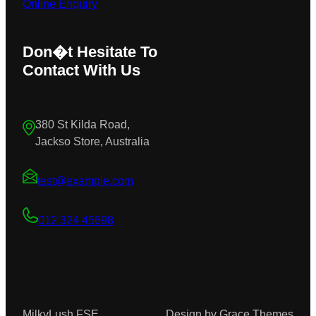
Online Enquiry
Don�t Hesitate To
Contact With Us
380 St Kilda Road,
Jackso Store, Australia
test@example.com
012 324 45698
MilkyLush FSE
Design by Grace Themes