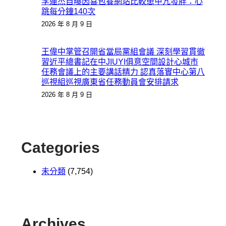
李連杰自曝因喜包養網站比較患甲亢發胖：心
跳每分鐘140次
2026 年 8 月 9 日
王偉中掌管召開省當局黨組會議 深刻學習貫徹
習近平總書記在中JIUYI俱意空間設計心城市
任務會議上的主要講話精力 認真落實中心第八
巡視組巡視廣東省任務動員會安排請求
2026 年 8 月 9 日
Categories
未分類
(7,754)
Archives