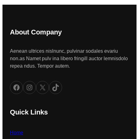
About Company
Aenean ultrices nislnunc, pulvinar sodales evariu
non.as Namet pulv ina libero fringill auctor lemnisdolo
repea ndus. Tempor autem.
Facebook
Instagram
X
TikTok
Quick Links
Home