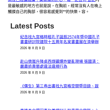
是最敏感的地方也就是說，在胸前，經常沒有人在晚上
觸摸自己的胸部，很容易感覺到**的快樂。容。
Latest Posts
紀念找九宮格時租孔子誕辰2574年暨中國孔子
書畫研討院建院十五周年名家書畫展在濟舉辦
2026 年 8 月 9 日
赴山億嵐升降桌西煤礦爆炸變亂現場 張國清：
嚴肅追責懲處違法違規行為
2026 年 8 月 9 日
《儒生》第三卷出書找九宮格空間暨目錄、跋
2026 年 8 月 9 日