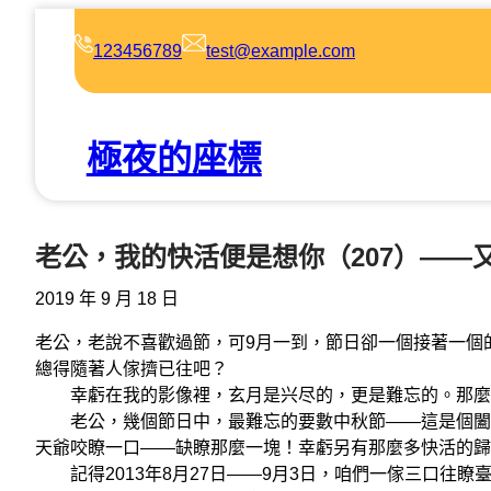
跳
至
123456789
test@example.com
主
要
內
極夜的座標
容
老公，我的快活便是想你（207）——
2019 年 9 月 18 日
老公，老說不喜歡過節，可9月一到，節日卻一個接著一個
總得隨著人傢擠已往吧？
幸虧在我的影像裡，玄月是兴尽的，更是難忘的。那麼
老公，幾個節日中，最難忘的要數中秋節——這是個闔傢
天爺咬瞭一口——缺瞭那麼一塊！幸虧另有那麼多快活的歸
記得2013年8月27日——9月3日，咱們一傢三口往瞭