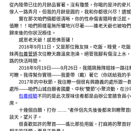
從內陸帶已往的月餅品嘗著。沒有瓊漿，你喝的是沖的麥片
傢人一路弄月，但我的月餅是圓的，我和你都很兴尽！遺憾
實在那次咱們倆都很清晰，你的性命傷害隨時會泛起。可
值瞭！！咱們照樣毫無所懼地兴尽著——連老天爺也被咱們
歸來後的你狀況極佳。
感恩老天爺！感恩佛菩薩！
2016年9月11日，又是那位舞友妹，吃飯，睡覺，吃
妹再
包養管道
次往瞭天趣溫泉泡澡，絕管我腳有傷沒上水，
路的快活時間。
2016年9月19日——9月26日，我隨跳舞隊姐妹一路
可瞭，我得幫你實現——我要帶（戴）著它（你送給我的手
2017年的中秋節，我往瞭一個很有興趣義的處所跟一
處所——咱們山城自願者國慶、中秋“雙節”小聚流動，在
包養經驗
不同的是此次厚味佳肴都是由辦公室膳食員小
席。
十幾個自願，打你 …… ”者伴侶先先後後都來到瞭聚首
談天，望片子。
很喜歡如許的聚首——遙比那些用飯，打麻將的聚首好良