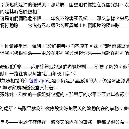
；我喝的是沖的優樂美。那時辰，固然咱們倆遙在異國異鄉，沒
的是其時忘瞭照相！
是咱們倆臨危不懼——年夜不瞭客死異鄉——那又怎樣？兴尽
倆打動瞭——它沒有忍心讓你客死異鄉！咱們順遂的歸來瞭——
飯，睡覺幾乎是一頭豬。”玲妃抱善小而不談了。妹，請咱們跳舞
但我照樣很快活——由於在那裡我會想起你來——想起在那裡咱
往瞭新疆遊覽——這是往年就說過的遊覽規劃——你是了解的。你
鏈）一路往實現阿誰“名山年夜川夢”。
群氣味相投的伴
包養 app
侶過。仍是那些認識的人，仍是阿誰認
沙坪壩沙龍廣場辦公室入行著……
張妹妹，和她的一個姐妹包攬的。那豐厚的水平不亞於年夜飯店
的處所。高隊早就為年夜傢設定好瞭明天的流動內在的事務：會
多——由於年夜傢在一路談天的內在的事務一般都是跟公益、