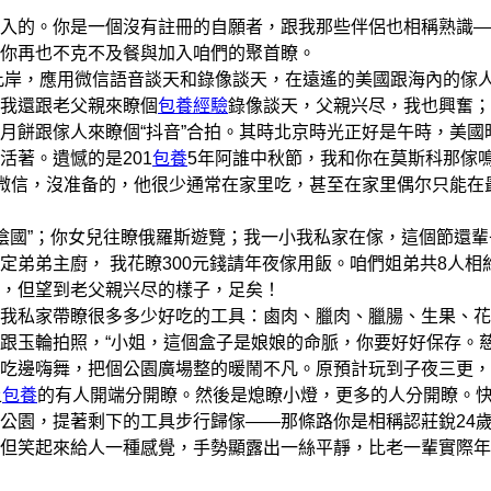
的。你是一個沒有註冊的自願者，跟我那些伴侶也相稱熟識—
你再也不克不及餐與加入咱們的聚首瞭。
此岸，應用微信語音談天和錄像談天，在遠遙的美國跟海內的傢
我還跟老父親來瞭個
包養經驗
錄像談天，父親兴尽，我也興奮；
月餅跟傢人來瞭個“抖音”合拍。其時北京時光正好是午時，美國
活著。遺憾的是201
包養
5年阿誰中秋節，我和你在莫斯科那傢
有微信，沒准备的，他很少通常在家里吃，甚至在家里偶尔只能在
陰國”；你女兒往瞭俄羅斯遊覽；我一小我私家在傢，這個節還輩
弟弟主廚， 我花瞭300元錢請年夜傢用飯。咱們姐弟共8人相
，但望到老父親兴尽的樣子，足矣！
私家帶瞭很多多少好吃的工具：鹵肉、臘肉、臘腸、生果、花
跟玉輪拍照，“小姐，這個盒子是娘娘的命脈，你要好好保存。
吃邊嗨舞，把個公園廣場整的暖鬧不凡。原預計玩到子夜三更，
上
包養
的有人開端分開瞭。然後是熄瞭小燈，更多的人分開瞭。快
公園，提著剩下的工具步行歸傢——那條路你是相稱認莊銳24
但笑起來給人一種感覺，手勢顯露出一絲平靜，比老一輩實際年