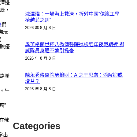
潭邊
辰，
沈澤瑋：一場海上救濟，折射中國“億嵐工學
椅越菲之別”
情
們
2026 年 8 月 8 日
撫玩
烏
與英格蘭世杯八秀傳醫院巡檢強年夜戰期近 挪
瞭優
威隊員身體不適引擔憂
2026 年 8 月 8 日
陳永秀傳醫院勞檢財：AI之于思慮：消解抑或
路聯
增益？
2026 年 8 月 8 日
。午
癌”
在俄
Categories
拿出