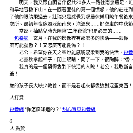
明天，我又跟自願者伴侶共20多人一路往南泉遠足。咱們
和旱地雪橇下山。在一隨著匪徒的第一個憤怒，他的莊莊到
了他的眼睛飛過去，壯瑞只是感覺到處農傢樂用瞭午餐後來，
處所。最初年夜傢還泛船南泉，泡溫泉……好空虛的中秋節
當然，抽點兒時光陪陪“二年夜爺”也是必需的……
包養網
玄月，在我的影像裡有那麼多的快活——跟你一路
麼可能孤傲？！又怎麼可能憂傷？！
老公，希望你在天之靈也能感觸感染到我的快活，
包養
老黨秋拿起杯子，閉上眼睛，聞了一下，很陶醉：“香，
我真的是一個窮得隻剩下快活的人瞭！老公，我敢斷言：
爺！
歲的孩子長大缺少教養，而不是看起來都像這對混蛋東西！
人
打賞
包養網
“你怎麼知道的？”
甜心寶貝包養網
0
人
點贊