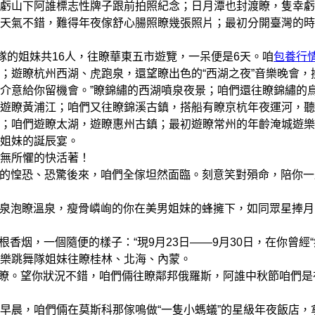
虧山下阿誰標志性牌子跟前拍照紀念；日月潭也封渡瞭，隻幸虧
天氣不錯，難得年夜傢舒心腸照瞭幾張照片；最初分開臺灣的時
舞隊的姐妹共16人，往瞭華東五市遊覽，一呆便是6天。咱
包養行
；遊瞭杭州西湖、虎跑泉，還望瞭出色的“西湖之夜”音樂晚會，
介意給你留機會。”瞭錦繡的西湖噴泉夜景；咱們還往瞭錦繡的
遊瞭黃浦江；咱們又往瞭錦溪古鎮，搭船有瞭京杭年夜運河，聽
；咱們遊瞭太湖，遊瞭惠州古鎮；最初遊瞭常州的年齡淹城遊樂
姐妹的誕辰宴。
無所懼的快活著！
暫的惶恐、恐驚後來，咱們全傢坦然面臨。刻意笑對殞命，陪你一
溫泉泡瞭溫泉，瘦骨嶙峋的你在美男姐妹的蜂擁下，如同眾星捧月
香烟，一個隨便的樣子：“現9月23日——9月30日，在你曾經“
樂跳舞隊姐妹往瞭桂林、北海、內蒙。
瞭。望你狀況不錯，咱們倆往瞭鄰邦俄羅斯，阿誰中秋節咱們是
晨，咱們倆在莫斯科那傢鳴做“一隻小螞蟻”的星級年夜飯店，