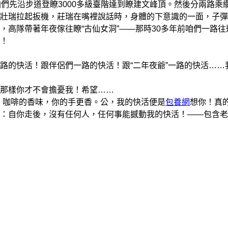
先沿步道登瞭3000多級臺階達到瞭建文峰頂。然後分兩路乘
壯瑞拉起扳機，莊瑞在嘴裡說話時，身體的下意識的一面，子彈
高隊帶著年夜傢往瞭“古仙女洞”——那時30多年前咱們一路往
！
的快活！跟伴侶們一路的快活！跟“二年夜爺”一路的快活……
那樣你才不會擔憂我！希望……
咖啡的香味，你的手更香。公，我的快活便是
包養網
想你！真
自你走後，沒有任何人，任何事能撼動我的快活！——包含老