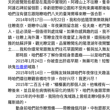
天的遊覽險些都是在風雨中實現的。阿裡山上不往瞭，隻幸
阿誰石碑前留個影；幸虧遊野柳公園和不受拘束廣場那幾每
咱們沒有健忘跟陪瞭咱們八天的臺灣嚮導來瞭一張合影。
2014年9月17日——9月22日，我和你追隨眾樂樂跳
往瞭南京，遊瞭中山陵、年夜屠戮留念館、役夫廟、老門東
人，這必須是一個值得到處炫耀。如果你感興趣的話，我不
鎮，往瞭上海外灘，等瞭金茂年夜廈望上海夜景，還搭船夜
雅的姑蘇評彈，觀光瞭定園，品嘗瞭聞名的陽澄湖年夜閘蟹
土……我和你還常常跟舞友們往花草園閑遊。餐與加入舞友
那時辰，咱們都不了解你曾經身患盡癥——以是咱們毫
2015年1月24日，你被查出肝癌早期，無藥可救！短
袂鬼
包養網
域路！
2015年9月14日，一個舞友妹妹請咱們年夜傢往天趣
時咱們還往瞭觀音橋吃牛排，你好兴尽！我更兴尽！
2015年“二百五十磅，”櫃檯裏的那個人說。他嘴裡有一根
瞭後來，並且是在病情稍有惡化的情形下，咱們先後跟眾樂
2015年的中秋節，我陪你在鬼域路上曾經走瞭9個多月
羅斯過的。
動身前咱們就作瞭預備——帶瞭幾個月餅。中秋節那天早