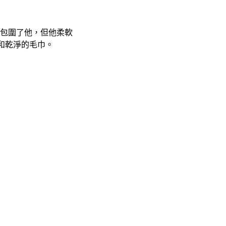
包圍了他，但他柔軟
和乾淨的毛巾。