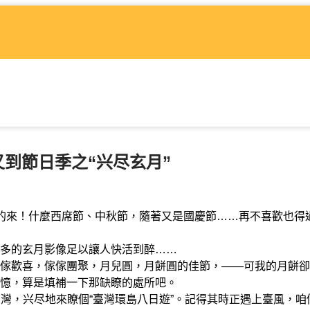
又到節日季之“兴尽玄月”
的來！什麼西席節、中秋節，隨著又是國慶節……再不喜歡也得
多的玄月影像足以讓人快活到醉……
歡喜，傢傢團聚，月兒圓，月餅圓的佳節，——可我的月餅卻
憶，算是填補一下那缺瞭的處所吧。
臺灣，兴尽地來瞭個“臺灣環島八日遊”。記得其時正遇上臺風，咱