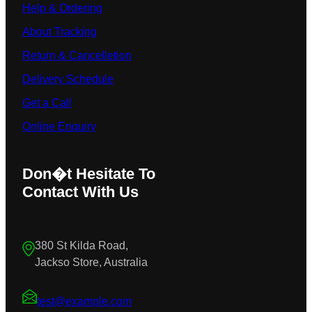
Help & Ordering
About Tracking
Return & Cancelletion
Delivery Schedule
Get a Call
Online Enquiry
Don�t Hesitate To
Contact With Us
380 St Kilda Road,
Jackso Store, Australia
test@example.com