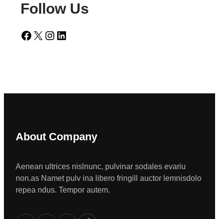
Follow Us
Facebook
X
Instagram
LinkedIn
About Company
Aenean ultrices nislnunc, pulvinar sodales evariu
non.as Namet pulv ina libero fringill auctor lemnisdolo
repea ndus. Tempor autem.