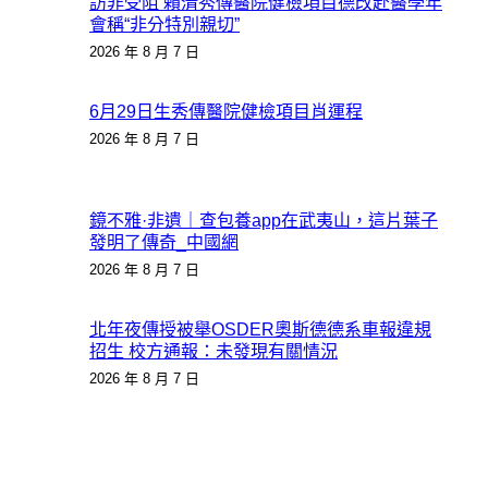
訪非受阻 賴清秀傳醫院健檢項目德改赴醫學年
會稱“非分特別親切”
2026 年 8 月 7 日
6月29日生秀傳醫院健檢項目肖運程
2026 年 8 月 7 日
鏡不雅·非遺｜查包養app在武夷山，這片葉子
發明了傳奇_中國網
2026 年 8 月 7 日
北年夜傳授被舉OSDER奧斯德德系車報違規
招生 校方通報：未發現有關情況
2026 年 8 月 7 日